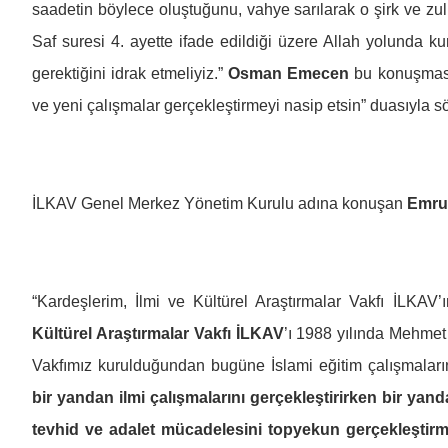
saadetin böylece oluştuğunu, vahye sarılarak o şirk ve zu
Saf suresi 4. ayette ifade edildiği üzere Allah yolunda 
gerektiğini idrak etmeliyiz.”
Osman Emecen
bu konuşmasın
ve yeni çalışmalar gerçekleştirmeyi nasip etsin” duasıyla sö
İLKAV Genel Merkez Yönetim Kurulu adına konuşan
Emru
“Kardeşlerim, İlmi ve Kültürel Araştırmalar Vakfı İLKAV’ı
Kültürel Araştırmalar Vakfı İLKAV
’ı 1988 yılında Mehme
Vakfımız kurulduğundan bugüne İslami eğitim çalışmaların
bir yandan ilmi çalışmalarını gerçekleştirirken bir yan
tevhid ve adalet mücadelesini topyekun gerçekleştirm