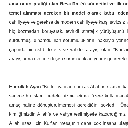
ama onun pratiği olan Resulün (s) sünnetini ve ilk nes
temel alınması gereken bir model olarak kabul eden 
cahiliyeye ve gerekse de modern cahiliyeye karşı tavizsiz
hiç bozmadan koruyarak, tevhidi stratejik yürüyüşün
sürdürmüş, elhamdülillah sorumluluklarını hakkıyla yerine
çapında bir üst birliktelik ve vahdet arayışı olan
“Kur’a
arayışlarına üzerine düşen sorumlulukları yerine getirerek
Emrullah Ayan
“Bu tür yapıların ancak Allah’ın rızasını k
sadece bu İslami hedefe hizmet etmek üzere kullanılacak b
amaç haline dönüştürülmemesi gerektiğini söyledi. “Ön
kimliğimizdir, Allah’a ve vahye teslimiyetle kazandığımı
Allah rızası için Kur’an mesajının daha çok insana ulaştı