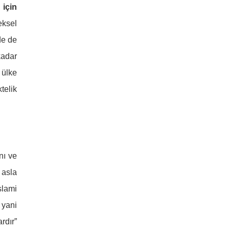
 için
eksel
de de
kadar
 ülke
telik
nı ve
 asla
slami
 yani
rdır”