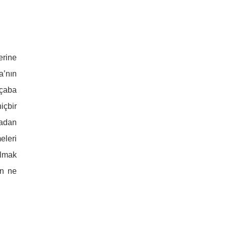
erine
a’nın
 çaba
içbir
tadan
eleri
almak
in ne
 .