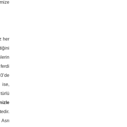
imize
z her
iğini
lerin
ferdi
03’de
 ise,
türlü
nizle
edir.
 Asrı