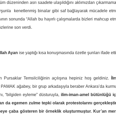
lüm düzeninden asrı saadete ulaşıldığını aklımızdan çıkarmamal
kurşunla kenetlenmiş binalar gibi saf bağlayarak mücadele et
ın sonunda “Allah bu hayırlı çalışmalarda bizleri mahcup et
zlerine son verdi.
llah Ayan
ise yaptığı kısa konuşmasında özetle şunları ifade etti
n Pursaklar Temsilciliğinin açılışına hepiniz hoş geldiniz.
İl
t PAMAK ağabey, bir grup arkadaşıyla beraber Ankara’da kurmu
ı, “bilgiden eyleme” düsturuyla,
ilim-iman-amel bütünlüğü i
dan da egemen zulme tepki olarak protestolarını gerçekleşti
eye çaba gösteren bir örneklik oluşturmuştur. Kur’an mer