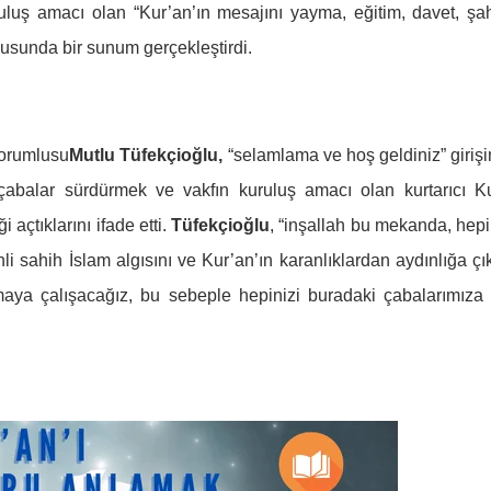
ruluş amacı olan “Kur’an’ın mesajını yayma, eğitim, davet, şah
nusunda bir sunum gerçekleştirdi.
sorumlusu
Mutlu Tüfekçioğlu,
“selamlama ve hoş geldiniz” giriş
çabalar sürdürmek ve vakfın kuruluş amacı olan kurtarıcı K
 açtıklarını ifade etti.
Tüfekçioğlu
, “inşallah bu mekanda, hepi
li sahih İslam algısını ve Kur’an’ın karanlıklardan aydınlığa çık
aya çalışacağız, bu sebeple hepinizi buradaki çabalarımıza 