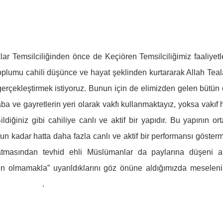
lar Temsilciliğinden önce de Keçiören Temsilciliğimiz faaliyetl
 toplumu cahili düşünce ve hayat şeklinden kurtararak Allah Teal
 gerçekleştirmek istiyoruz. Bunun için de elimizden gelen bütün
 ve gayretlerin yeri olarak vakfı kullanmaktayız, yoksa vakıf h
diğiniz gibi cahiliye canlı ve aktif bir yapıdır. Bu yapının or
un kadar hatta daha fazla canlı ve aktif bir performansı gösterm
şatmasından tevhid ehli Müslümanlar da paylarına düşeni 
en olmamakla” uyarıldıklarını göz önüne aldığımızda meselen
li olduğunu anlarız.