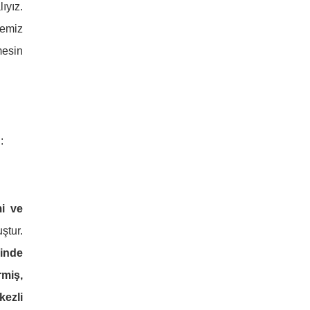
ıyız.
memiz
mesin
:
mi ve
ştur.
çinde
rmiş,
kezli