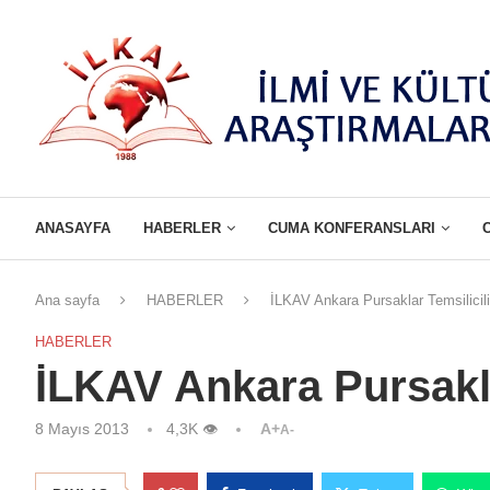
ANASAYFA
HABERLER
CUMA KONFERANSLARI
Ana sayfa
HABERLER
İLKAV Ankara Pursaklar Temsilicili
HABERLER
İLKAV Ankara Pursaklar
8 Mayıs 2013
4,3K
👁
A+
A-