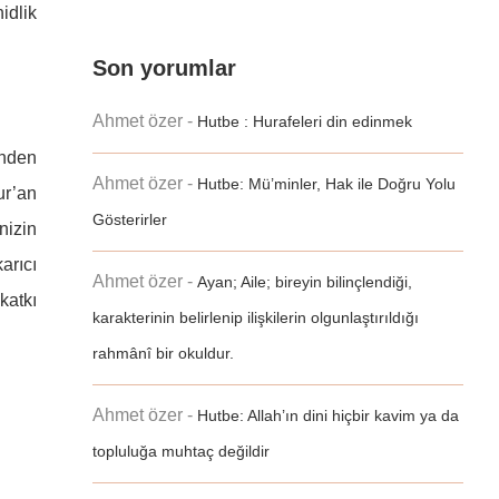
idlik
Son yorumlar
Ahmet özer
-
Hutbe : Hurafeleri din edinmek
inden
Ahmet özer
-
Hutbe: Mü’minler, Hak ile Doğru Yolu
ur’an
Gösterirler
nizin
arıcı
Ahmet özer
-
Ayan; Aile; bireyin bilinçlendiği,
katkı
karakterinin belirlenip ilişkilerin olgunlaştırıldığı
rahmânî bir okuldur.
Ahmet özer
-
Hutbe: Allah’ın dini hiçbir kavim ya da
topluluğa muhtaç değildir