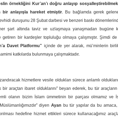
lin örnekliğini Kur’an’ı doğru anlayıp sosyalleştirebilmek
bir anlayışla hareket etmiştir
. Bu bağlamda gerek gelen
 tevhidi duruşunu 28 Şubat darbesi ve benzeri baskı dönemlerin
ü her şart altında taviz ve uzlaşmaya yanaşmadan bugüne 
 getiren bir kardeşler topluluğu olmaya çalışmıştır. Şimdi de
n’a Davet Platformu”
içinde de yer alarak, mü’minlerin birlik
 samimi katkılarda bulunmaya çalışmaktadır.
azandıracak hizmetlere vesile oldukları sürece anlamlı oldukları
ir araçtan ibaret olduklarını” beyan ederek, bu tür araçların
emli olanın bizim İslam ümmetinin bir parçası olmamız ve İ
z Müslümanlığımızdır” diyen
Ayan
bu tür yapılar da bu amaca,
rılması hedefine hizmet ettikleri sürece kullanacağımız araçla