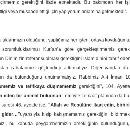
geçirmemiz gerektiğini ifade etmektedir. Bu bakımdan her iş
tiği veya müsaade ettiği için yapıyorum anlamına gelmektedir.
uluklarımızın olduğunu, yaptığımız her işten, ortaya koyduğumu
orumluluklarımızı Kur’an’a göre gerçekleştirmemiz gerekt
 Dinimizin referansı olması gerektiğini İslam dinini tahrif eden
ıslah çabalarımızı güçlendirip arttırmalıyız. Diğer yandan da 
zın da bulunduğunu unutmamalıyız. Rabbimiz Al-i İmran 1
leşmemiz ve tefrikaya düşmememiz
gerektiğini”, 104. Ayette
en eden bir ümmet bulunsun”
emriyle cemaat planında da bu 
 suresi 46. ayetde ise
, “Allah ve Resûlüne itaat edin, birbiri
z gider…”
uyarısıyla itişip kakışmamamız gerektiğini bildirmekt
imizi, bu konuda peygamberimizin örnekliğinin bulunduğunu,