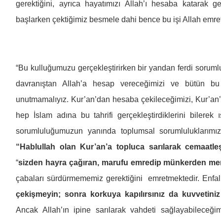
gerektiğini, ayrıca hayatımızı Allah’ı hesaba katarak 
başlarken çektiğimiz besmele dahi bence bu işi Allah emret
“Bu kulluğumuzu gerçekleştirirken bir yandan ferdi soruml
davranıştan Allah’a hesap vereceğimizi ve bütün bu s
unutmamalıyız. Kur’an’dan hesaba çekileceğimizi, Kur’an’ın
hep İslam adına bu tahrifi gerçekleştirdiklerini bilerek 
sorumluluğumuzun yanında toplumsal sorumluluklarımı
“Hablullah olan Kur’an’a topluca sarılarak cemaat
“
sizden hayra çağıran, marufu emredip münkerden m
çabaları sürdürmememiz gerektiğini emretmektedir. Enfal
çekişmeyin; sonra korkuya kapılırsınız da kuvvetini
Ancak Allah’ın ipine sarılarak vahdeti sağlayabileceğ