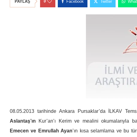
0
PAYLAŞ
Facebook
Twitter
What
08.05.2013 tarihinde Ankara Pursaklar’da İLKAV Temsilc
Aslantaş’ın
Kur’an’ı Kerim ve mealini okumalarıyla ba
Emecen ve Emrullah Ayan
’ın kısa selamlama ve bu tür