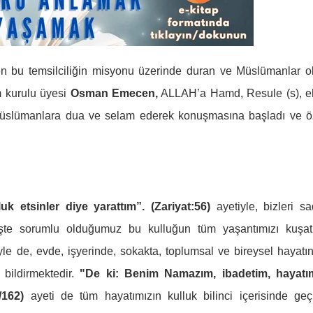
n bu temsilciliğin misyonu üzerinde duran ve Müslümanlar o
m kurulu üyesi
Osman Emecen,
ALLAH’a Hamd, Resule (s), e
 Müslümanlara dua ve selam ederek konuşmasına başladı ve ö
uk etsinler diye yarattım”. (Zariyat:56)
ayetiyle, bizleri s
. İşte sorumlu olduğumuz bu kulluğun tüm yaşantımızı kuşa
iyle de, evde, işyerinde, sokakta, toplumsal ve bireysel hayatı
 bildirmektedir.
"De ki: Benim Namazım, ibadetim, hayatı
m/162)
ayeti de tüm hayatımızın kulluk bilinci içerisinde ge