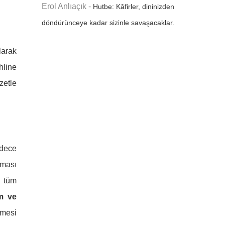
Erol Anlıaçık
-
Hutbe: Kâfirler, dininizden
döndürünceye kadar sizinle savaşacaklar.
larak
hline
zetle
adece
tması
n tüm
m ve
çmesi