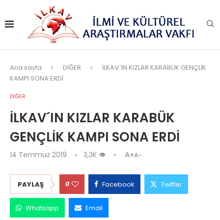
Ana sayfa
DİĞER
İLKAV´IN KIZLAR KARABÜK GENÇLİK
KAMPI SONA ERDİ
DİĞER
İLKAV´IN KIZLAR KARABÜK
GENÇLİK KAMPI SONA ERDİ
14 Temmuz 2019
3,3K
👁
A+
A-
0
PAYLAŞ
Facebook
Twitter
Whatsapp
Email