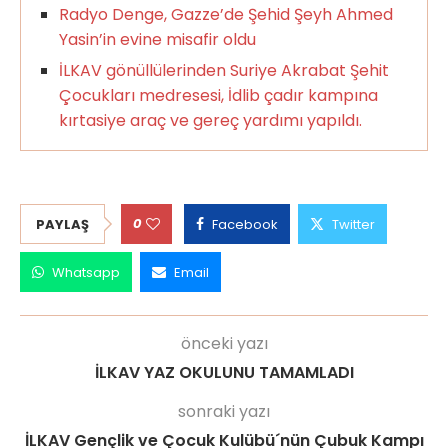
Radyo Denge, Gazze’de Şehid Şeyh Ahmed
Yasin’in evine misafir oldu
İLKAV gönüllülerinden Suriye Akrabat Şehit
Çocukları medresesi, İdlib çadır kampına
kırtasiye araç ve gereç yardımı yapıldı.
0
PAYLAŞ
Facebook
Twitter
Whatsapp
Email
önceki yazı
İLKAV YAZ OKULUNU TAMAMLADI
sonraki yazı
İLKAV Gençlik ve Çocuk Kulübü´nün Çubuk Kampı