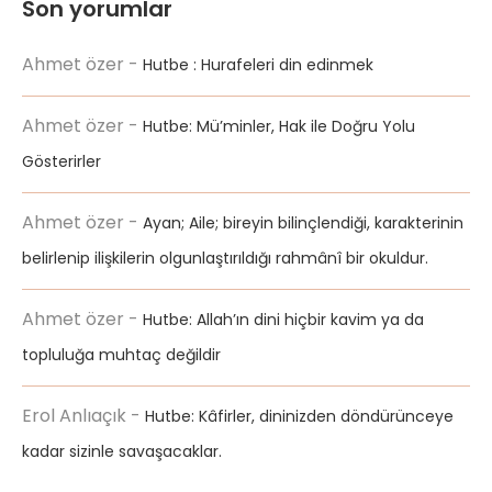
Son yorumlar
Ahmet özer
-
Hutbe : Hurafeleri din edinmek
Ahmet özer
-
Hutbe: Mü’minler, Hak ile Doğru Yolu
Gösterirler
Ahmet özer
-
Ayan; Aile; bireyin bilinçlendiği, karakterinin
belirlenip ilişkilerin olgunlaştırıldığı rahmânî bir okuldur.
Ahmet özer
-
Hutbe: Allah’ın dini hiçbir kavim ya da
topluluğa muhtaç değildir
Erol Anlıaçık
-
Hutbe: Kâfirler, dininizden döndürünceye
kadar sizinle savaşacaklar.