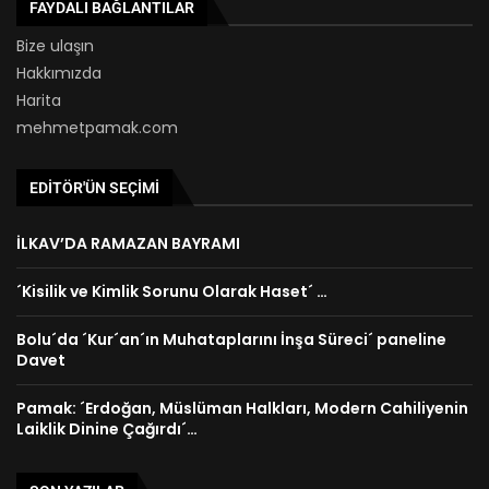
FAYDALI BAĞLANTILAR
Bize ulaşın
Hakkımızda
Harita
mehmetpamak.com
EDITÖR'ÜN SEÇIMI
İLKAV’DA RAMAZAN BAYRAMI
´Kisilik ve Kimlik Sorunu Olarak Haset´ …
Bolu´da ´Kur´an´ın Muhataplarını İnşa Süreci´ paneline
Davet
Pamak: ´Erdoğan, Müslüman Halkları, Modern Cahiliyenin
Laiklik Dinine Çağırdı´…