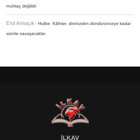
muhtaç değildir
Erol Anlıaçık
-
Hutbe: Kâfirler, dininizden döndürünceye kadar
sizinle savaşacaklar.
İLKAV