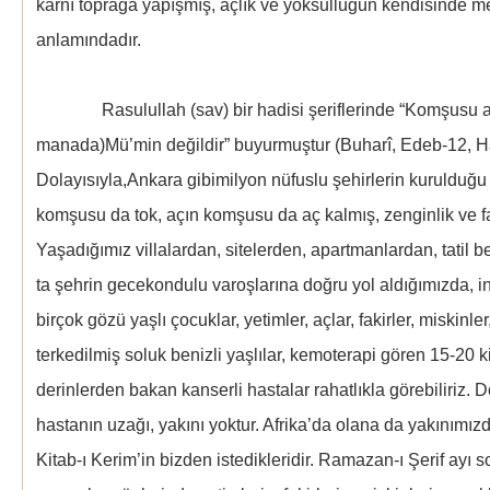
karnı toprağa yapışmış, açlık ve yoksulluğun kendisinde me
anlamındadır.
Rasulullah (sav) bir hadisi şeriflerinde “Komşusu aç 
manada)Mü’min değildir” buyurmuştur (Buharî, Edeb-12, Hâk
Dolayısıyla,Ankara gibimilyon nüfuslu şehirlerin kurulduğu
komşusu da tok, açın komşusu da aç kalmış, zenginlik ve fak
Yaşadığımız villalardan, sitelerden, apartmanlardan, tatil b
ta şehrin gecekondulu varoşlarına doğru yol aldığımızda, i
birçok gözü yaşlı çocuklar, yetimler, açlar, fakirler, miskinle
terkedilmiş soluk benizli yaşlılar, kemoterapi gören 15-20 k
derinlerden bakan kanserli hastalar rahatlıkla görebiliriz. Do
hastanın uzağı, yakını yoktur. Afrika’da olana da yakınım
Kitab-ı Kerim’in bizden istedikleridir. Ramazan-ı Şerif ayı s