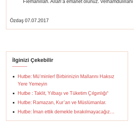
Fiemanillah. Allah’a emanet olunuz. Velhamdulillahi 
Şah
Özdaş 07.07.2017
İlginizi Çekebilir
Hutbe: Mü’minler! Birbirinizin Mallarını Haksız
Yere Yemeyin
Hutbe : Taklit, Yılbaşı ve Tüketim Çılgınlığı“
Hutbe: Ramazan, Kur’an ve Müslümanlar.
Hutbe: İman ettik demekle bırakılmayacağız…