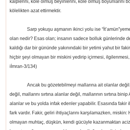
kalplerini, köle olmuş beyinlerini, köle olmuş boyunlarını 
kölelikten azat ettirmektir.
Sarp yokuşu aşmanın ikinci yolu ise “İt’amün”yemek 
olan nedir? Esas olan; insanın sadece bolluk günlerinde de
kaldığı dar bir gününde yakınındaki bir yetimi yahut bir faki
hiçbir şeyi olmayan bir miskini yedirip içirmesi, ilgilenmesi
iİmran-3/134)
Ancak bu gözetebilmeyi mallarına ait olanlar değil, ma
değil, mallarını sırtına alanlar değil, mallarının sırtına binip
alanlar ve bu yolda infak edenler yapabilir. Esasında fakir 
fark vardır. Fakir, geliri ihtiyaçlarını karşılamazken, miskin:
olmayan muhtaç, düşkün, kendi gücüyle kazanmaktan aciz,