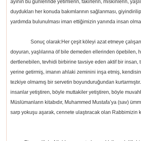
ayının bu günlerinde yetimlerin, fakirlerin, miskinlerin, yaşlı
duydukları her konuda bakımlarının sağlanması, giyindirilip
yardımda bulunulması iman ettiğimizin yanında insan olmam
Sonuç olarak:Her çeşit köleyi azat etmeye çalışan, yet
doyuran, yaşlılarına öf bile demeden ellerinden öpebilen, has
dertlenebilen, tevhidi birbirine tavsiye eden aktif bir insan,
yerine getirmiş, imanın ahlaki zeminini inşa etmiş, kendisin
tezkiye olmamış bir servetin boyunduruğundan kurtarmıştır.
insanlar yetiştiren, böyle muttakiler yetiştiren, böyle muvahh
Müslümanların kitabıdır, Muhammed Mustafa’ya (sav) ümmet o
sarp yokuşu aşarak, cennete ulaştıracak olan Rabbimizin kit