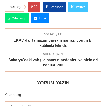
0
PAYLAŞ
Facebook
Twitter
Whatsapp
Email
önceki yazı
İLKAV´da Ramazan bayram namazı yoğun bir
katılımla kılındı.
sonraki yazı
Sakarya´daki vahşi cinayetin nedenleri ve niçinleri
konuşuldu!
YORUM YAZIN
Your rating: