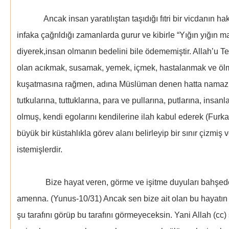
Ancak insan yaratılıştan taşıdığı fıtri bir vicdanın hak
infaka çağrıldığı zamanlarda gurur ve kibirle “Yığın yığın m
diyerek,insan olmanın bedelini bile ödememiştir. Allah’u Tea
olan acıkmak, susamak, yemek, içmek, hastalanmak ve ölme
kuşatmasına rağmen, adına Müslüman denen hatta namaz kıl
tutkularına, tuttuklarına, para ve pullarına, putlarına, insan
olmuş, kendi egolarını kendilerine ilah kabul ederek (Furka
büyük bir küstahlıkla görev alanı belirleyip bir sınır çizmi
istemişlerdir.
Bize hayat veren, görme ve işitme duyuları bahşeden, 
amenna. (Yunus-10/31) Ancak sen bize ait olan bu hayatın
şu tarafını görüp bu tarafını görmeyeceksin. Yani Allah (cc