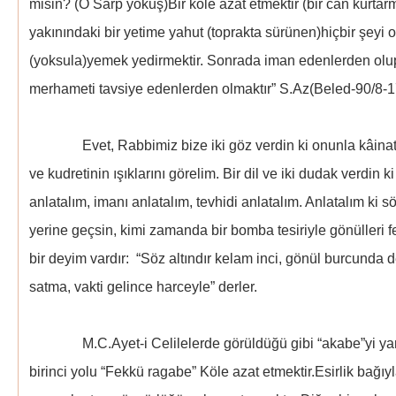
misin? (O Sarp yokuş)Bir köle azat etmektir (bir can kurtar
yakınındaki bir yetime yahut (toprakta sürünen)hiçbir şeyi
(yoksula)yemek yedirmektir. Sonrada iman edenlerden olup 
merhameti tavsiye edenlerden olmaktır” S.Az(Beled-90/8-1
Evet, Rabbimiz bize iki göz verdin ki onunla kâinat s
ve kudretinin ışıklarını görelim. Bir dil ve iki dudak verdin
anlatalım, imanı anlatalım, tevhidi anlatalım. Anlatalım ki 
yerine geçsin, kimi zamanda bir bomba tesiriyle gönülleri 
bir deyim vardır: “Söz altındır kelam inci, gönül burcunda 
satma, vakti gelince harceyle” derler.
M.C.Ayet-i Celilelerde görüldüğü gibi “akabe”yi yan
birinci yolu “Fekkü ragabe” Köle azat etmektir.Esirlik bağıy