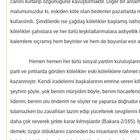
canını kurtarıp özgürlüğüne kavuşturmaktır. Diğer bir anlam
malumunuzdur ki, eskiden köle olan bedenler pazarlarda mal g
kullanılırdı. Şimdilerde ise çağdaş kölelikler başlamış istihd
kölelikler şahıslara ve her türlü teşkilatlanmalara aidiyetl
kalemlere sıçramış hem beyinler ve hem de boyunlar esir a
Hemen hemen her türlü sosyal yardım kuruluşlarında
parti ve pırtılarda görülen kölelikler eski köleliklere rahmet 
kazanmıştır. Kendi iradelerini başkalarının emrine veren ki
şeyhim şöyle, yok benim mürşidim böyle, benim hocaefen
liderim, benim ulu önderim ne söyler ne yaparsa doğrudur di
tutamazken bu zavallıları tazim edip yücelterek sevgilerini 
daha çok severek şirkte karar kılmışlardır (Bakara-2/165). 
demek; özgür olduklarını zanneden bu insanların köle olmu