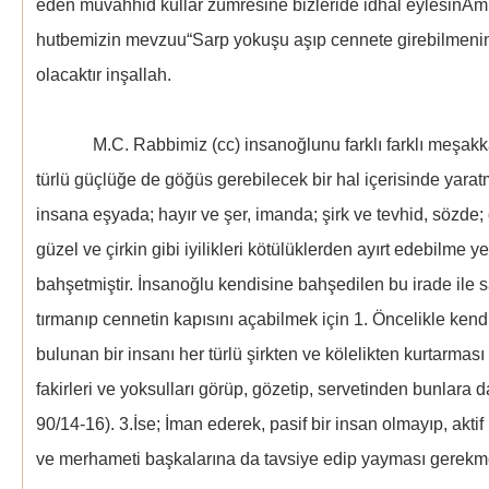
eden muvahhid kullar zümresine bizleride idhal eylesin
hutbemizin mevzuu“Sarp yokuşu aşıp cennete girebilmenin
olacaktır inşallah.
M.C. Rabbimiz (cc) insanoğlunu farklı farklı meşakkatl
türlü güçlüğe de göğüs gerebilecek bir hal içerisinde yarat
insana eşyada; hayır ve şer, imanda; şirk ve tevhid, sözde;
güzel ve çirkin gibi iyilikleri kötülüklerden ayırt edebilme y
bahşetmiştir. İnsanoğlu kendisine bahşedilen bu irade ile 
tırmanıp cennetin kapısını açabilmek için 1. Öncelikle kend
bulunan bir insanı her türlü şirkten ve kölelikten kurtarmas
fakirleri ve yoksulları görüp, gözetip, servetinden bunlara 
90/14-16). 3.İse; İman ederek, pasif bir insan olmayıp, aktif b
ve merhameti başkalarına da tavsiye edip yayması gerekme