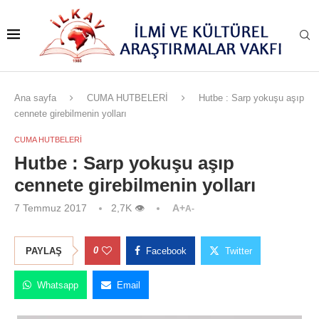
Ana sayfa
CUMA HUTBELERİ
Hutbe : Sarp yokuşu aşıp
cennete girebilmenin yolları
CUMA HUTBELERİ
Hutbe : Sarp yokuşu aşıp
cennete girebilmenin yolları
7 Temmuz 2017
2,7K
👁
A+
A-
0
PAYLAŞ
Facebook
Twitter
Whatsapp
Email