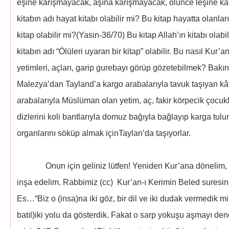
eşine karışmayacak, aşına karışmayacak, ölünce leşine k
kitabın adı hayat kitabı olabilir mi? Bu kitap hayatta olanları
kitap olabilir mi?(Yasin-36/70) Bu kitap Allah’ın kitabı olab
kitabın adı “Ölüleri uyaran bir kitap” olabilir. Bu nasıl Kur
yetimleri, açları, garip gurebayı görüp gözetebilmek? Bakı
Malezya’dan Tayland’a kargo arabalarıyla tavuk taşıyan kâfi
arabalarıyla Müslüman olan yetim, aç, fakir körpecik çocuklar
dizlerini koli bantlarıyla domuz bağıyla bağlayıp karga tu
organlarını söküp almak içinTaylan’da taşıyorlar.
Onun için geliniz lütfen! Yeniden Kur’ana dönelim, y
inşa edelim. Rabbimiz (cc) Kur’an-ı Kerimin Beled suresi
Es…“Biz o (insa)na iki göz, bir dil ve iki dudak vermedik m
batıl)iki yolu da gösterdik. Fakat o sarp yokuşu aşmayı dene