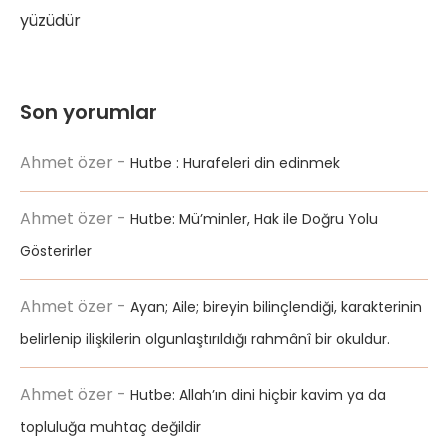
yüzüdür
Son yorumlar
Ahmet özer
-
Hutbe : Hurafeleri din edinmek
Ahmet özer
-
Hutbe: Mü’minler, Hak ile Doğru Yolu
Gösterirler
Ahmet özer
-
Ayan; Aile; bireyin bilinçlendiği, karakterinin
belirlenip ilişkilerin olgunlaştırıldığı rahmânî bir okuldur.
Ahmet özer
-
Hutbe: Allah’ın dini hiçbir kavim ya da
topluluğa muhtaç değildir