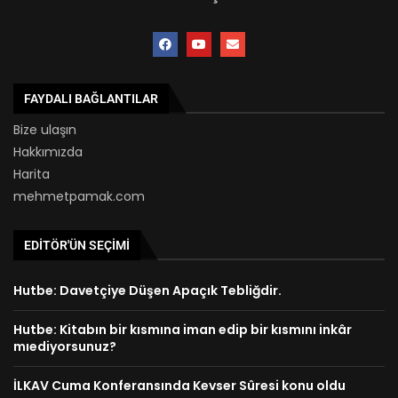
FAYDALI BAĞLANTILAR
Bize ulaşın
Hakkımızda
Harita
mehmetpamak.com
EDITÖR'ÜN SEÇIMI
Hutbe: Davetçiye Düşen Apaçık Tebliğdir.
Hutbe: Kitabın bir kısmına iman edip bir kısmını inkâr
mıediyorsunuz?
İLKAV Cuma Konferansında Kevser Sûresi konu oldu