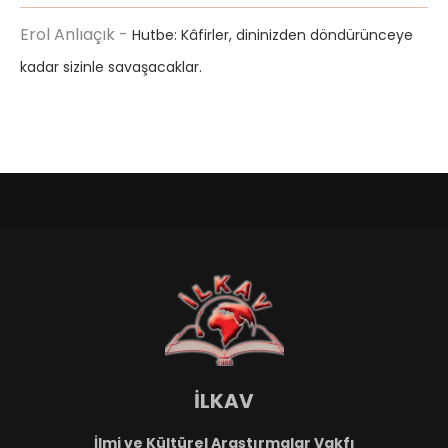
Erol Anlıaçık
-
Hutbe: Kâfirler, dininizden döndürünceye
kadar sizinle savaşacaklar.
İLKAV
İlmi ve Kültürel Araştırmalar Vakfı