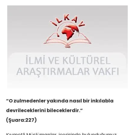
“O zulmedenler yakında nasıl bir inkılabla
devrileceklerini bileceklerdir.”
(Şuara:22
Kıymetli Müslümanlar, içerisinde bulunduğumuz