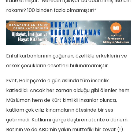
ifade etmiştir: “Nereden çıkıyor bu abartılmış 180 bin
rakamı? 100 binden fazla olmamıştır!”
Enfal kurbanlarının çoğunun, özellikle erkeklerin ve
erkek çocukların cesetleri bulunamamıştır.
Evet, Halepçe’de o gün aslında tüm insanlık
katledildi. Ancak her zaman olduğu gibi ölenler hem
Müslüman hem de Kürt kimlikli insanlar olunca,
katliam çok cılız kınamaların ötesinde bir ses
getirmedi. Katliamı gerçekleştiren otorite o dönem
Batının ve de ABD’nin yakın müttefiki bir zevat (!)