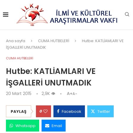
Ana sayfa
CUMA HUTBELERİ
Hutbe: KATLİAMLARI VE
İŞGALLERİ UNUTMADIK
CUMA HUTBELERİ
Hutbe: KATLİAMLARI VE
İŞGALLERİ UNUTMADIK
20 Mart 2015
2,9K
👁
A+
A-
0
PAYLAŞ
Facebook
Twitter
Whatsapp
Email