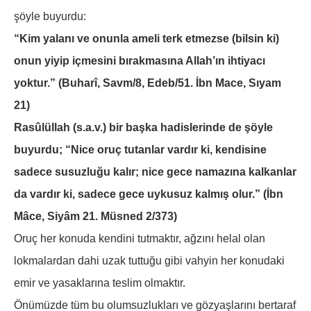
şöyle buyurdu:
“Kim yalanı ve onunla ameli terk etmezse (bilsin ki)
onun yiyip içmesini bırakmasına Allah’ın ihtiyacı
yoktur.” (Buharî, Savm/8, Edeb/51. İbn Mace, Sıyam
21)
Rasûlüllah (s.a.v.) bir başka hadislerinde de şöyle
buyurdu; “Nice oruç tutanlar vardır ki, kendisine
sadece susuzluğu kalır; nice gece namazına kalkanlar
da vardır ki, sadece gece uykusuz kalmış olur.” (İbn
Mâce, Siyâm 21. Müsned 2/373)
Oruç her konuda kendini tutmaktır, ağzını helal olan
lokmalardan dahi uzak tuttuğu gibi vahyin her konudaki
emir ve yasaklarına teslim olmaktır.
Önümüzde tüm bu olumsuzlukları ve gözyaşlarını bertaraf