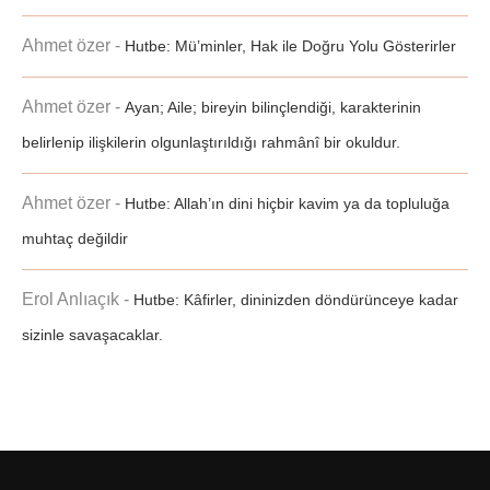
Ahmet özer
-
Hutbe: Mü’minler, Hak ile Doğru Yolu Gösterirler
Ahmet özer
-
Ayan; Aile; bireyin bilinçlendiği, karakterinin
belirlenip ilişkilerin olgunlaştırıldığı rahmânî bir okuldur.
Ahmet özer
-
Hutbe: Allah’ın dini hiçbir kavim ya da topluluğa
muhtaç değildir
Erol Anlıaçık
-
Hutbe: Kâfirler, dininizden döndürünceye kadar
sizinle savaşacaklar.