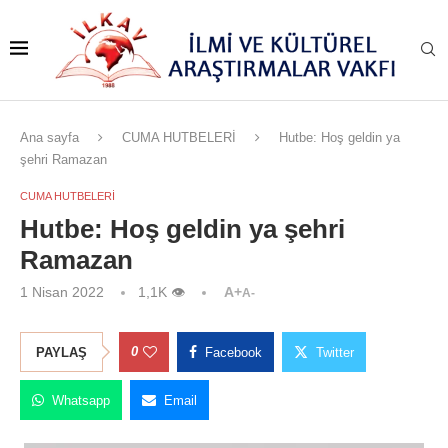
Ana sayfa
CUMA HUTBELERİ
Hutbe: Hoş geldin ya
şehri Ramazan
CUMA HUTBELERİ
Hutbe: Hoş geldin ya şehri
Ramazan
1 Nisan 2022
1,1K
👁
A+
A-
0
PAYLAŞ
Facebook
Twitter
Whatsapp
Email