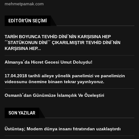
mehmetpamak.com
EDITÖR'ÜN SEÇIMI
TARİH BOYUNCA TEVHİD DİNİ´NİN KARŞISINA HEP
´´STATÜKONUN DİNİ´´ ÇIKARILMIŞTIR TEVHİD DİNİ´NİN
KARŞISINA HEP...
Almanya´da Hicret Gecesi Umut Doluydu!
17.04.2018 tarihli aileye yönelik panelimizi ve panelimizin
videosunu önemine binaen tekrar yayınlıyoruz.
Osmanlı´dan Günümüze İslamçılık Ve Özeleştiri
SON YAZILAR
Üstüntaş; Modern dünya insanı fıtratından uzaklaştırdı