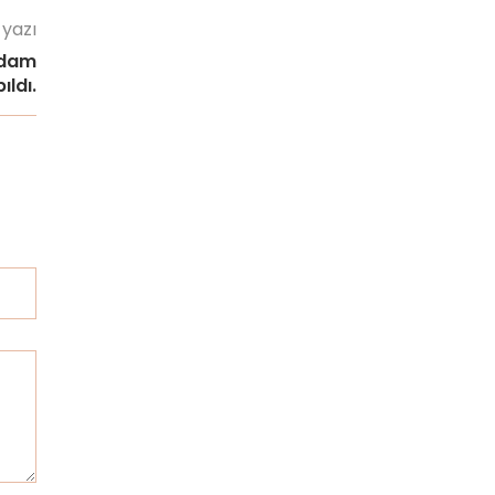
 yazı
İdam
ıldı.