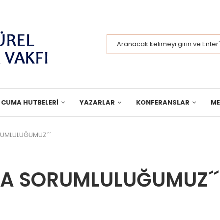
CUMA HUTBELERI
YAZARLAR
KONFERANSLAR
M
ORUMLULUĞUMUZ´´
NŞA SORUMLULUĞUMUZ´´