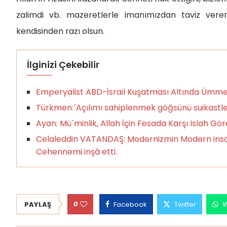
zalimdi vb. mazeretlerle imanımızdan taviz verem
kendisinden razı olsun.
İlginizi Çekebilir
Emperyalist ABD-İsrail Kuşatması Altında Ümmeti
Türkmen:´Açılımı sahiplenmek göğsünü suikastle
Ayan: Mü´minlik, Allah İçin Fesada Karşı Islah Gö
Celaleddin VATANDAŞ: Modernizmin Modern insan
Cehennemi inşâ etti.
0
PAYLAŞ
Facebook
Twitter
W