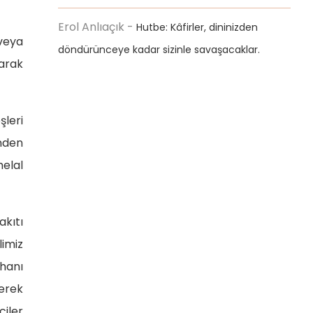
Erol Anlıaçık
-
Hutbe: Kâfirler, dininizden
 veya
döndürünceye kadar sizinle savaşacaklar.
karak
leri
nden
helal
akıtı
imiz
ihanı
yerek
ciler