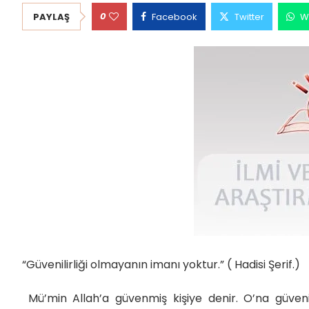
0
PAYLAŞ
Facebook
Twitter
W
“Güvenilirliği olmayanın imanı yoktur.” ( Hadisi Şerif.)
Mü’min Allah’a güvenmiş kişiye denir. O’na güve