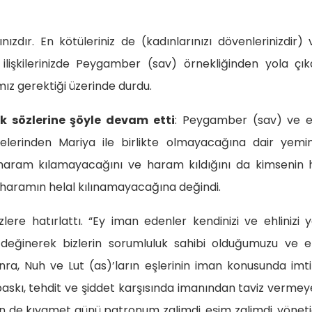
ınızdır. En kötüleriniz de (kadınlarınızı dövenlerinizdir)
 ilişkilerinizde Peygamber (sav) örnekliğinden yola çı
z gerektiği üzerinde durdu.
k sözlerine şöyle devam etti
: Peygamber (sav) ve eş
celerinden Mariya ile birlikte olmayacağına dair yemi
n haram kılamayacağını ve haram kıldığını da kimsenin 
, haramın helal kılınamayacağına değindi.
ere hatırlattı. “Ey iman edenler kendinizi ve ehlinizi y
değinerek bizlerin sorumluluk sahibi olduğumuzu ve el
onra, Nuh ve Lut (as)’ların eşlerinin iman konusunda imt
ı, baskı, tehdit ve şiddet karşısında imanından taviz verme
erin de kıyamet günü patronum zalimdi, eşim zalimdi, yöneti