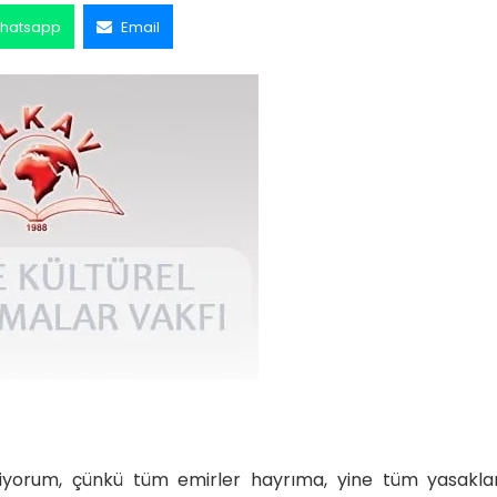
hatsapp
Email
niyorum, çünkü tüm emirler hayrıma, yine tüm yasakla