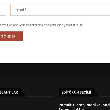
 size ulaşım için kullanılabileceğini onaylıyorsunuz.
AĞLANTILAR
EDITÖR'ÜN SEÇIMI
Pamak: Hicret, İmani ve İbâdi
Sorumluluktur