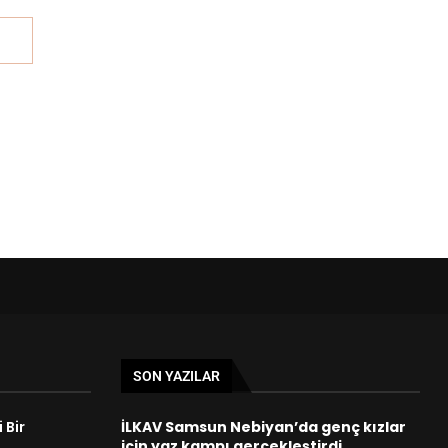
SON YAZILAR
 Bir
İLKAV Samsun Nebiyan’da genç kızlar
için yaz kampı gerçekleştirdi