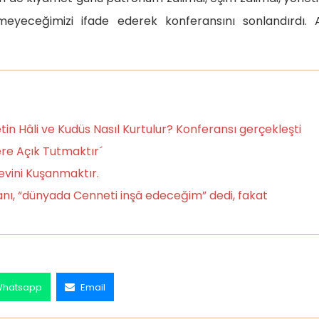
eyeceğimizi ifade ederek konferansını sonlandırdı. A
n Hâli ve Kudüs Nasıl Kurtulur? Konferansı gerçekleşti
re Açık Tutmaktır´
revini Kuşanmaktır.
ı, “dünyada Cenneti inşâ edeceğim” dedi, fakat
hatsapp
Email