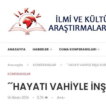
ANASAYFA
HABERLER
CUMA KONFERANSLARI
Ana sayfa
KONFERANSLAR
´´HAYATI VAHİYLE İNŞA S
KONFERANSLAR
´´HAYATI VAHİYLE İ
14 Nisan 2014
3,7K
👁
A+
A-