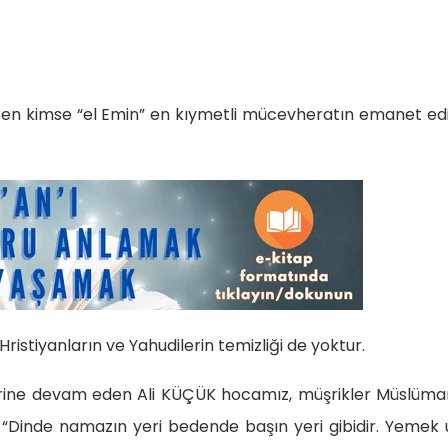
eren kimse “el Emin” en kıymetli mücevheratın emanet edi
stiyanların ve Yahudilerin temizliği de yoktur.
özlerine devam eden Ali KÜÇÜK hocamız, müşrikler Müslüma
. “Dinde namazın yeri bedende başın yeri gibidir. Yemek