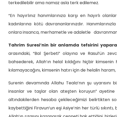
terkedilebilir ama namaz asla terk edilemez.
“En hayırlınız hanımlarınıza karşı en hayırlı olanlar
kadınlarına kötü davrananlarınızdır. Hanımlarınızla
onlara insanca, merhametle ve adaletle davranmamı
Tahrim Suresi’nin bir anlamda tefsirini yapara
arasındaki, “Bal Şerbeti” olayına ve Rasul’ün zev
bahsederek, Allah’ın helal kıldığını hiçbir kimseni
kılamayacağını, kimsenin hatırı için de helalin haram
Surenin devamında Allahu Teala’nın şu uyarısını bizl
insanlar ve taşlar olan ateşten koruyun” ayetine 
altındakilerden hesaba çekileceğimizi belirtikten s
kaybettiğini Firavun’un eşi Asiye’nin her türlü sıkınt
Allah’ın rızasını kazanarak cenneti hak ettiğini, bizl