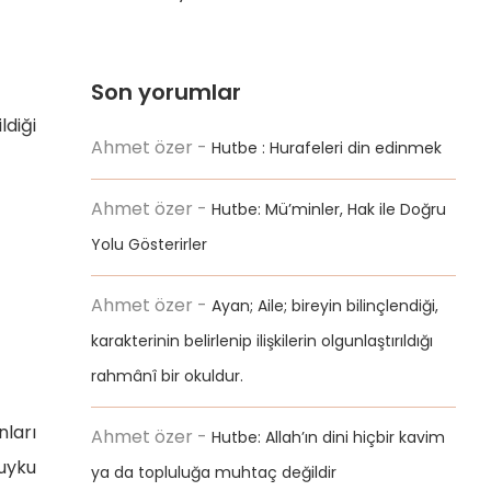
Son yorumlar
ldiği
Ahmet özer
-
Hutbe : Hurafeleri din edinmek
Ahmet özer
-
Hutbe: Mü’minler, Hak ile Doğru
Yolu Gösterirler
Ahmet özer
-
Ayan; Aile; bireyin bilinçlendiği,
karakterinin belirlenip ilişkilerin olgunlaştırıldığı
rahmânî bir okuldur.
nları
Ahmet özer
-
Hutbe: Allah’ın dini hiçbir kavim
 uyku
ya da topluluğa muhtaç değildir