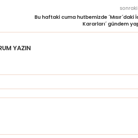
sonraki
Bu haftaki cuma hutbemizde ´Mısır´daki 
Kararları´ gündem yap
RUM YAZIN