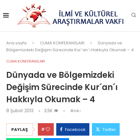
Ana sayfa
CUMA KONFERANSLARI
Dünyada ve
Bölgemizdeki Değişim Sürecinde Kur´an´ı Hakkıyla Okumak – 4
CUMA KONFERANSLARI
Dünyada ve Bölgemizdeki
Değişim Sürecinde Kur´an´ı
Hakkıyla Okumak – 4
8 Şubat 2013
3,5K
👁
A+
A-
0
PAYLAŞ
Facebook
Twitter