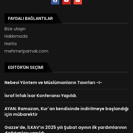
FAYDALI BAĞLANTILAR
Bize ulaşın
Hakkımızda
Harita
mehmetpamak.com
EDITÖR'ÜN SEÇIMI
Nebevi Yöntem ve Müslümanların Tavırları -I-
İsraf İnfak İsar Konferansı Yapıldı.
AYAN; Ramazan, Kur´an kendisinde indirilmeye başlandığı
için mübarektir
Gazze’de, İLKAV’ın 2025 yılı Şubat ayının ilk yardımlarının