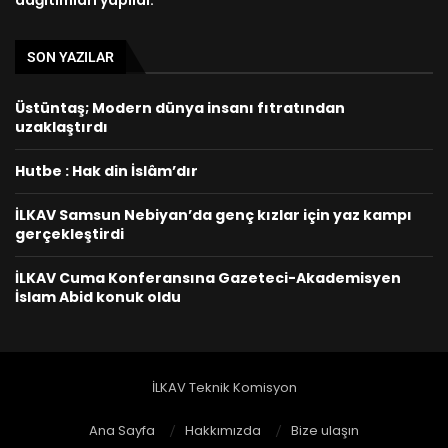
dağıtımları yapıldı.
SON YAZILAR
Üstüntaş; Modern dünya insanı fıtratından
uzaklaştırdı
Hutbe : Hak din İslâm’dır
İLKAV Samsun Nebiyan’da genç kızlar için yaz kampı
gerçekleştirdi
İLKAV Cuma Konferansına Gazeteci-Akademisyen
İslam Abid konuk oldu
İLKAV Teknik Komisyon
Ana Sayfa
Hakkımızda
Bize ulaşın