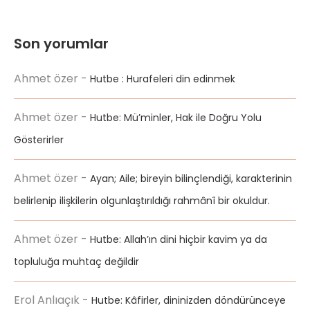
Son yorumlar
Ahmet özer
-
Hutbe : Hurafeleri din edinmek
Ahmet özer
-
Hutbe: Mü’minler, Hak ile Doğru Yolu
Gösterirler
Ahmet özer
-
Ayan; Aile; bireyin bilinçlendiği, karakterinin
belirlenip ilişkilerin olgunlaştırıldığı rahmânî bir okuldur.
Ahmet özer
-
Hutbe: Allah’ın dini hiçbir kavim ya da
topluluğa muhtaç değildir
Erol Anlıaçık
-
Hutbe: Kâfirler, dininizden döndürünceye