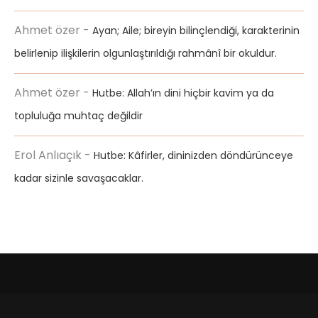
Ahmet özer
-
Ayan; Aile; bireyin bilinçlendiği, karakterinin
belirlenip ilişkilerin olgunlaştırıldığı rahmânî bir okuldur.
Ahmet özer
-
Hutbe: Allah’ın dini hiçbir kavim ya da
topluluğa muhtaç değildir
Erol Anlıaçık
-
Hutbe: Kâfirler, dininizden döndürünceye
kadar sizinle savaşacaklar.