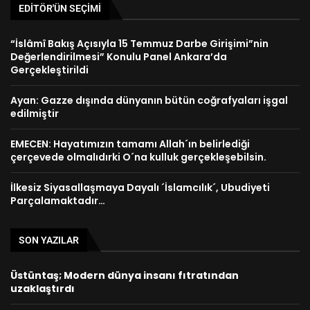
EDITÖR'ÜN SEÇIMI
“İslâmî Bakış Açısıyla 15 Temmuz Darbe Girişimi”nin
Değerlendirilmesi” Konulu Panel Ankara’da
Gerçekleştirildi
Ayan: Gazze dışında dünyanın bütün coğrafyaları işgal
edilmiştir
EMECEN: Hayatımızın tamamı Allah´ın belirlediği
çerçevede olmalıdırki O´na kulluk gerçekleşebilsin.
İlkesiz Siyasallaşmaya Dayalı ´İslamcılık´, Ubudiyeti
Parçalamaktadır…
SON YAZILAR
Üstüntaş; Modern dünya insanı fıtratından
uzaklaştırdı