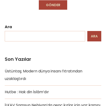
Ara
ARA
Son Yazılar
Üstüntaş; Modern dünya insanı fıtratından
uzaklaştırdı
Hutbe : Hak din İslâm’dır
İLKAV Samsun Nebiyan’da genç kızlar için yaz kampı