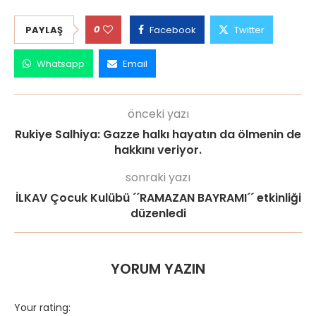
0
PAYLAŞ
Facebook
Twitter
Whatsapp
Email
önceki yazı
Rukiye Salhiya: Gazze halkı hayatın da ölmenin de
hakkını veriyor.
sonraki yazı
İLKAV Çocuk Kulübü ´´RAMAZAN BAYRAMI´´ etkinliği
düzenledi
YORUM YAZIN
Your rating: