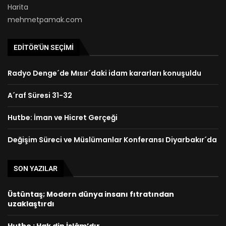
Harita
mehmetpamak.com
EDITÖR'ÜN SEÇIMI
Radyo Denge´de Mısır´daki idam kararları konuşuldu
A´raf Süresi 31-32
Hutbe: İman ve Hicret Gerçeği
Değişim Süreci ve Müslümanlar Konferansı Diyarbakır´da
SON YAZILAR
Üstüntaş; Modern dünya insanı fıtratından
uzaklaştırdı