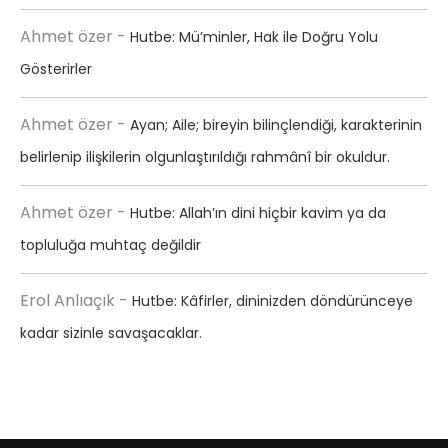
Ahmet özer
-
Hutbe: Mü’minler, Hak ile Doğru Yolu
Gösterirler
Ahmet özer
-
Ayan; Aile; bireyin bilinçlendiği, karakterinin
belirlenip ilişkilerin olgunlaştırıldığı rahmânî bir okuldur.
Ahmet özer
-
Hutbe: Allah’ın dini hiçbir kavim ya da
topluluğa muhtaç değildir
Erol Anlıaçık
-
Hutbe: Kâfirler, dininizden döndürünceye
kadar sizinle savaşacaklar.