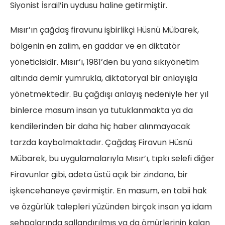
Siyonist İsrail’in uydusu haline getirmiştir.
Mısır’ın çağdaş firavunu işbirlikçi Hüsnü Mübarek,
bölgenin en zalim, en gaddar ve en diktatör
yöneticisidir. Mısır’ı, 1981’den bu yana sıkıyönetim
altında demir yumrukla, diktatoryal bir anlayışla
yönetmektedir. Bu çağdışı anlayış nedeniyle her yıl
binlerce masum insan ya tutuklanmakta ya da
kendilerinden bir daha hiç haber alınmayacak
tarzda kaybolmaktadır. Çağdaş Firavun Hüsnü
Mübarek, bu uygulamalarıyla Mısır’ı, tıpkı selefi diğer
Firavunlar gibi, adeta üstü açık bir zindana, bir
işkencehaneye çevirmiştir. En masum, en tabii hak
ve özgürlük talepleri yüzünden birçok insan ya idam
sehpalarında sallandırılmış ya da ömürlerinin kalan