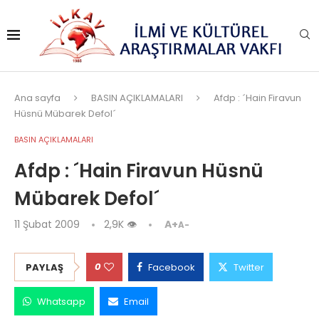
Ana sayfa
BASIN AÇIKLAMALARI
Afdp : ´Hain Firavun
Hüsnü Mübarek Defol´
BASIN AÇIKLAMALARI
Afdp : ´Hain Firavun Hüsnü
Mübarek Defol´
11 Şubat 2009
2,9K
👁
A+
A-
0
PAYLAŞ
Facebook
Twitter
Whatsapp
Email