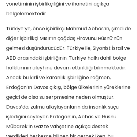
yönetiminin işbirlikçiliğini ve ihanetini açıkça
belgelemektedir.
Türkiye’ye, önce işbirlikçi Mahmud Abbas’ın, şimdi de
diğer işbirlikçi Mısır’ın çağdaş Firavunu Hüsnü’nün
gelmesi düşündürücüdür. Türkiye ile, Siyonist İsrail ve
ABD arasındaki işbirliğinin, Türkiye halkı dahil bölge
halklarının aleyhine devam ettirildiği bilinmektedir.
Ancak bu kirli ve karanlık işbirliğine rağmen,
Erdoğan’ın Davos çıkışı, bölge ülkelerinin yüreklerine
geçici de olsa su serpmesine neden olmuştur.
Davos’da, zulmü alkışlayanların da insanlık suçu
işlediğini söyleyen Erdoğan’ın, Abbas ve Hüsnü
Mübarek’in Gazze vahşetine açıkça destek
verdikleri herkesçe bilinen bir gerçek iken, bu