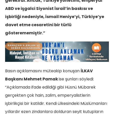
gerekirdi. Ancak, Türkiye yönetimi, emperyal
ABD ve işgalci Siyonist İsrail’in baskısı ve
işbirliği nedeniyle, İsmail Heniye’yi, Türkiye’ye
davet etme cesaretini bir türlü
gösterememiştir.”
Basın açıklamasını müteakip konuşan
İLKAV
Başkanı Mehmet Pamak
ise şunları söyledi:
“Açıklamada ifade edildiği gibi Hüsnü Mübarek
gerçekten çok hain, zalim, emperyalistlerin
işbirlikçisi bir katildir. Kendi ülkesindeki Müslümanları
yıllardır ezen zindanlara
dolduran seyit kutupların