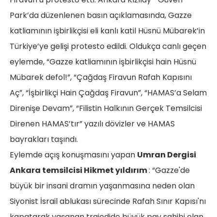
Park’da düzenlenen basın açıklamasında, Gazze
katliamının işbirlikçisi eli kanlı katil Hüsnü Mübarek’in
Türkiye’ye gelişi protesto edildi. Oldukça canlı geçen
eylemde, “Gazze katliamının işbirlikçisi hain Hüsnü
Mübarek defol!”, “Çağdaş Firavun Rafah Kapısını
Aç”, “İşbirlikçi Hain Çağdaş Firavun”, “HAMAS’a Selam
Direnişe Devam”, “Filistin Halkının Gerçek Temsilcisi
Direnen HAMAS’tır” yazılı dövizler ve HAMAS
bayrakları taşındı.
Eylemde açış konuşmasını yapan
Umran Dergisi
Ankara temsilcisi Hikmet yıldırım
: “Gazze'de
büyük bir insani dramın yaşanmasına neden olan
Siyonist İsrail ablukası sürecinde Rafah Sınır Kapısı'nı
kapatarak yaşanan trajedide büyük pay sahibi olan