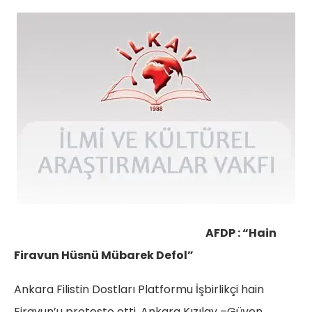
AFDP : “Hain
Firavun Hüsnü Mübarek Defol”
Ankara Filistin Dostları Platformu İşbirlikçi hain
Firavun’u protesto etti. Ankara Kızılay –Güven