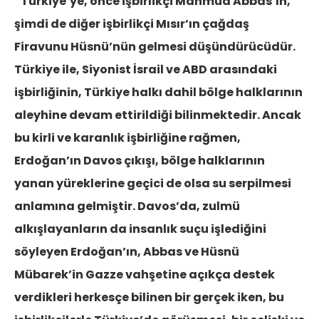
“Türkiye’ye, önce işbirlikçi Mahmud Abbas’ın,
şimdi de diğer işbirlikçi Mısır’ın çağdaş
Firavunu Hüsnü’nün gelmesi düşündürücüdür.
Türkiye ile, Siyonist İsrail ve ABD arasındaki
işbirliğinin, Türkiye halkı dahil bölge halklarının
aleyhine devam ettirildiği bilinmektedir. Ancak
bu kirli ve karanlık işbirliğine rağmen,
Erdoğan’ın Davos çıkışı, bölge halklarının
yanan yüreklerine geçici de olsa su serpilmesi
anlamına gelmiştir. Davos’da, zulmü
alkışlayanların da insanlık suçu işlediğini
söyleyen Erdoğan’ın, Abbas ve Hüsnü
Mübarek’in Gazze vahşetine açıkça destek
verdikleri herkesçe bilinen bir gerçek iken, bu