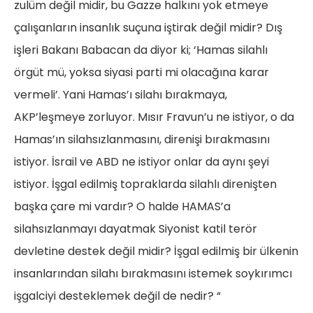
zulüm değil midir, bu Gazze halkını yok etmeye
çalışanların insanlık suçuna iştirak değil midir? Dış
işleri Bakanı Babacan da diyor ki; ‘Hamas silahlı
örgüt mü, yoksa siyasi parti mi olacağına karar
vermeli’. Yani Hamas’ı silahı bırakmaya,
AKP’leşmeye zorluyor. Mısır Fravun’u ne istiyor, o da
Hamas’ın silahsızlanmasını, direnişi bırakmasını
istiyor. İsrail ve ABD ne istiyor onlar da aynı şeyi
istiyor. İşgal edilmiş topraklarda silahlı direnişten
başka çare mi vardır? O halde HAMAS’a
silahsızlanmayı dayatmak Siyonist katil terör
devletine destek değil midir? İşgal edilmiş bir ülkenin
insanlarından silahı bırakmasını istemek soykırımcı
işgalciyi desteklemek değil de nedir? “