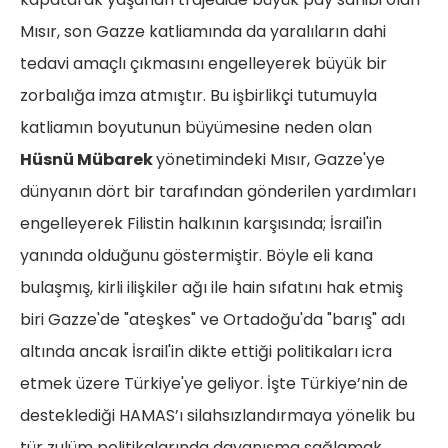
Mısır, son Gazze katliamında da yaralıların dahi
tedavi amaçlı çıkmasını engelleyerek büyük bir
zorbalığa imza atmıştır. Bu işbirlikçi tutumuyla
katliamın boyutunun büyümesine neden olan
Hüsnü Mübarek
yönetimindeki Mısır, Gazze'ye
dünyanın dört bir tarafından gönderilen yardımları
engelleyerek Filistin halkının karşısında; İsrail'in
yanında olduğunu göstermiştir. Böyle eli kana
bulaşmış, kirli ilişkiler ağı ile hain sıfatını hak etmiş
biri Gazze'de "ateşkes" ve Ortadoğu'da "barış" adı
altında ancak İsrail'in dikte ettiği politikaları icra
etmek üzere Türkiye'ye geliyor. İşte Türkiye’nin de
desteklediği HAMAS’ı silahsızlandırmaya yönelik bu
tür zulüm politikalarında dayanışma sağlamak