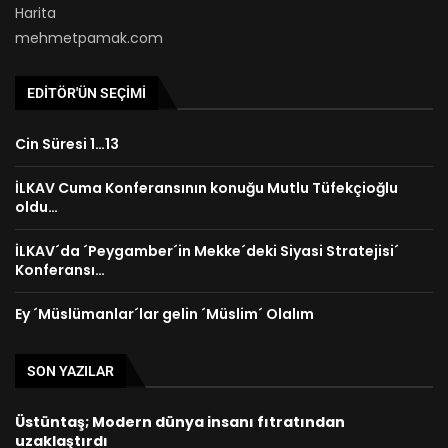
Harita
mehmetpamak.com
EDITÖR'ÜN SEÇIMI
Cin Süresi 1…13
İLKAV Cuma Konferansının konuğu Mutlu Tüfekçioğlu
oldu…
İLKAV´da ´Peygamber´in Mekke´deki Siyasi Stratejisi´
Konferansı…
Ey ´Müslümanlar´lar gelin ´Müslim´ Olalım
SON YAZILAR
Üstüntaş; Modern dünya insanı fıtratından
uzaklaştırdı