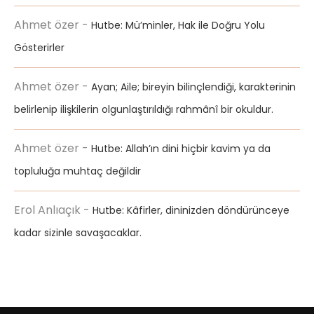
Ahmet özer
-
Hutbe: Mü’minler, Hak ile Doğru Yolu
Gösterirler
Ahmet özer
-
Ayan; Aile; bireyin bilinçlendiği, karakterinin
belirlenip ilişkilerin olgunlaştırıldığı rahmânî bir okuldur.
Ahmet özer
-
Hutbe: Allah’ın dini hiçbir kavim ya da
topluluğa muhtaç değildir
Erol Anlıaçık
-
Hutbe: Kâfirler, dininizden döndürünceye
kadar sizinle savaşacaklar.