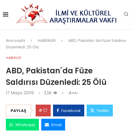
Ana sayfa
HABERLER
ABD, Pakistan´da Füze Saldırısı
Düzenledi: 25 Ölü
HABERLER
ABD, Pakistan´da Füze
Saldırısı Düzenledi: 25 Ölü
17 Mayıs 2009
2,5K
👁
A+
A-
0
PAYLAŞ
Facebook
Twitter
Whatsapp
Email