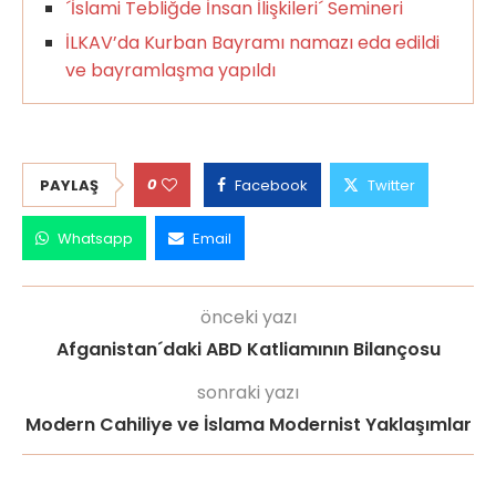
´İslami Tebliğde İnsan İlişkileri´ Semineri
İLKAV’da Kurban Bayramı namazı eda edildi
ve bayramlaşma yapıldı
0
PAYLAŞ
Facebook
Twitter
Whatsapp
Email
önceki yazı
Afganistan´daki ABD Katliamının Bilançosu
sonraki yazı
Modern Cahiliye ve İslama Modernist Yaklaşımlar