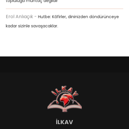
topluluğa muhtaç değildir
Erol Anlıaçık
-
Hutbe: Kâfirler, dininizden döndürünceye
kadar sizinle savaşacaklar.
İLKAV