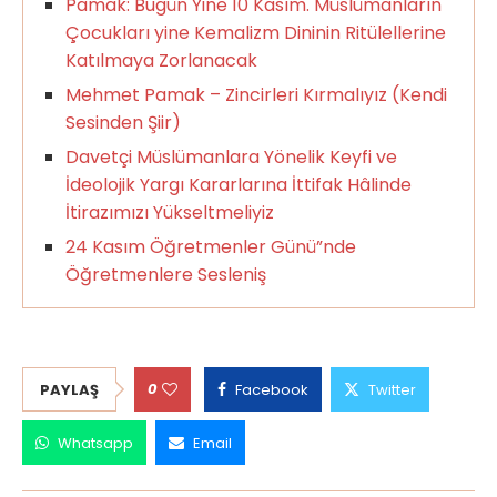
Pamak: Bugün Yine 10 Kasım. Müslümanların
Çocukları yine Kemalizm Dininin Ritülellerine
Katılmaya Zorlanacak
Mehmet Pamak – Zincirleri Kırmalıyız (Kendi
Sesinden Şiir)
Davetçi Müslümanlara Yönelik Keyfi ve
İdeolojik Yargı Kararlarına İttifak Hâlinde
İtirazımızı Yükseltmeliyiz
24 Kasım Öğretmenler Günü”nde
Öğretmenlere Sesleniş
0
PAYLAŞ
Facebook
Twitter
Whatsapp
Email