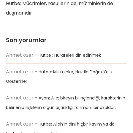
Hutbe: Mücrimler, rasullerin de, mü’minlerin de
düşmanıdır
Son yorumlar
Ahmet özer
-
Hutbe : Hurafeleri din edinmek
Ahmet özer
-
Hutbe: Mü’minler, Hak ile Doğru Yolu
Gösterirler
Ahmet özer
-
Ayan; Aile; bireyin bilinçlendiği, karakterinin
belirlenip ilişkilerin olgunlaştırıldığı rahmânî bir okuldur.
Ahmet özer
-
Hutbe: Allah’ın dini hiçbir kavim ya da