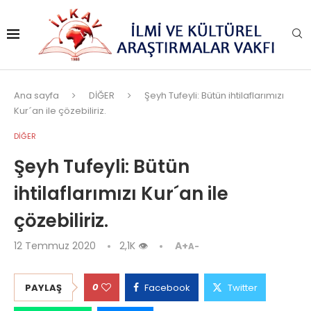
Ana sayfa
DİĞER
Şeyh Tufeyli: Bütün ihtilaflarımızı
Kur´an ile çözebiliriz.
DİĞER
Şeyh Tufeyli: Bütün
ihtilaflarımızı Kur´an ile
çözebiliriz.
12 Temmuz 2020
2,1K
👁
A+
A-
0
PAYLAŞ
Facebook
Twitter