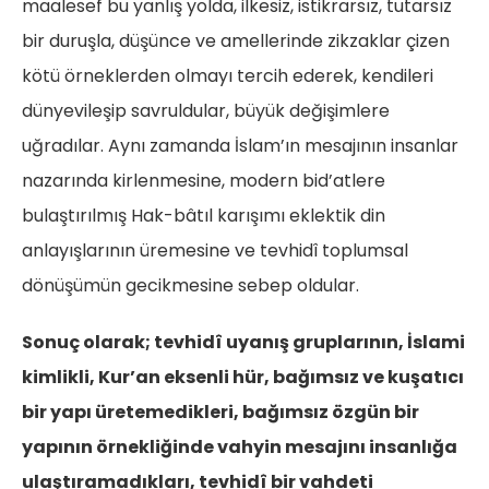
maalesef bu yanlış yolda, ilkesiz, istikrarsız, tutarsız
bir duruşla, düşünce ve amellerinde zikzaklar çizen
kötü örneklerden olmayı tercih ederek, kendileri
dünyevileşip savruldular, büyük değişimlere
uğradılar. Aynı zamanda İslam’ın mesajının insanlar
nazarında kirlenmesine, modern bid’atlere
bulaştırılmış Hak-bâtıl karışımı eklektik din
anlayışlarının üremesine ve tevhidî toplumsal
dönüşümün gecikmesine sebep oldular.
Sonuç olarak; tevhidî uyanış gruplarının, İslami
kimlikli, Kur’an eksenli hür, bağımsız ve kuşatıcı
bir yapı üretemedikleri, bağımsız özgün bir
yapının örnekliğinde vahyin mesajını insanlığa
ulaştıramadıkları, tevhidî bir vahdeti