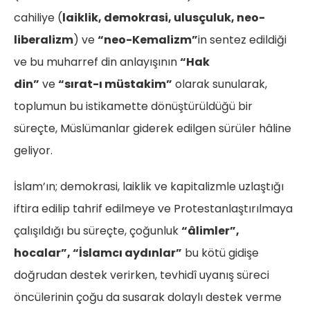
cahiliye (
laiklik, demokrasi, ulusçuluk, neo-
liberalizm
) ve
“neo-Kemalizm”
in sentez edildiği
ve bu muharref din anlayışının
“Hak
din”
ve
“sırat-ı müstakim”
olarak sunularak,
toplumun bu istikamette dönüştürüldüğü bir
süreçte, Müslümanlar giderek edilgen sürüler hâline
geliyor.
İslam’ın; demokrasi, laiklik ve kapitalizmle uzlaştığı
iftira edilip tahrif edilmeye ve Protestanlaştırılmaya
çalışıldığı bu süreçte, çoğunluk
“âlimler”,
hocalar”, “İslamcı aydınlar”
bu kötü gidişe
doğrudan destek verirken, tevhidî uyanış süreci
öncülerinin çoğu da susarak dolaylı destek verme