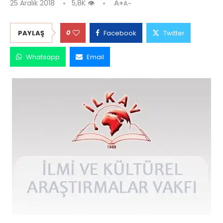
25 Aralık 2018
5,8K
👁
A+
A-
0
PAYLAŞ
Facebook
Twitter
Whatsapp
Email