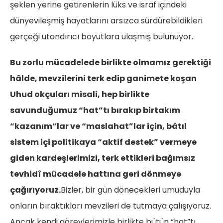
şeklen yerine getirenlerin lüks ve israf içindeki
dünyevileşmiş hayatlarını arsızca sürdürebildikleri
gerçeği utandırıcı boyutlara ulaşmış bulunuyor.
Bu zorlu mücadelede birlikte olmamız gerektiği
hâlde, mevzilerini terk edip ganimete koşan
Uhud okçuları misali, hep birlikte
savunduğumuz “hat”tı bırakıp birtakım
“kazanım”lar ve “maslahat”lar için, bâtıl
sistem içi politikaya “aktif destek” vermeye
giden kardeşlerimizi, terk ettikleri bağımsız
tevhidî mücadele hattına geri dönmeye
çağırıyoruz.
Bizler, bir gün dönecekleri umuduyla
onların bıraktıkları mevzileri de tutmaya çalışıyoruz.
Ancak kendi görevlerimizle birlikte bütün “hat”tı