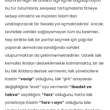
İslami kimliğin ve ahlakın ağırlığı ile bağdaşmayan
bu tür tutumlarla, seviyesiz tartışmalarla fitneye
sebep olmakta ve insanları İslam’dan
uzaklaştıracak bir fesada yol açmaktadırlar. Ancak;
tevhidde vahdet sağlayamayan tüm bu kesimler,
hep birlikte laik bir partiyi seçmek için çağrılar
yaparak demokrasi sandığında vahdet
oluşturmaktan da çekinmemektedirler. Üstelik laik
kemalist iktidarı desteklemekle kalmamakta, bir de
bu laik iktidara destek vermenin, laik yöneticilere
itaatin
“vacip”
olduğunu, laik “şirk” anayasası
değişikliğine “evet” oyu vermenin
“ibadet ve
takva”
sayıldığını,
“farz
” olduğunu, hatta laik
yöneticiye itaatin
“farz-ı ayn”
olduğunu bile