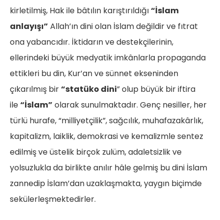
kirletilmiş, Hak ile bâtılın karıştırıldığı
“İslam
anlayışı”
Allah’ın dini olan İslam değildir ve fıtrat
ona yabancıdır. İktidarın ve destekçilerinin,
ellerindeki büyük medyatik imkânlarla propaganda
ettikleri bu din, Kur’an ve sünnet ekseninden
çıkarılmış bir
“statüko dini
” olup büyük bir iftira
ile
“İslam”
olarak sunulmaktadır. Genç nesiller, her
türlü hurafe, “milliyetçilik”, sağcılık, muhafazakârlık,
kapitalizm, laiklik, demokrasi ve kemalizmle sentez
edilmiş ve üstelik birçok zulüm, adaletsizlik ve
yolsuzlukla da birlikte anılır hâle gelmiş bu dini İslam
zannedip İslam’dan uzaklaşmakta, yaygın biçimde
sekülerleşmektedirler.