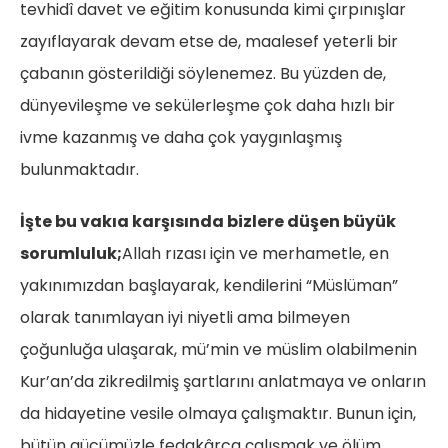
tevhidî davet ve eğitim konusunda kimi çırpınışlar
zayıflayarak devam etse de, maalesef yeterli bir
çabanın gösterildiği söylenemez. Bu yüzden de,
dünyevileşme ve sekülerleşme çok daha hızlı bir
ivme kazanmış ve daha çok yaygınlaşmış
bulunmaktadır.
İşte bu vakıa karşısında bizlere düşen büyük
sorumluluk;
Allah rızası için ve merhametle, en
yakınımızdan başlayarak, kendilerini “Müslüman”
olarak tanımlayan iyi niyetli ama bilmeyen
çoğunluğa ulaşarak, mü’min ve müslim olabilmenin
Kur’an’da zikredilmiş şartlarını anlatmaya ve onların
da hidayetine vesile olmaya çalışmaktır. Bunun için,
bütün gücümüzle fedakârca çalışmak ve ölüm