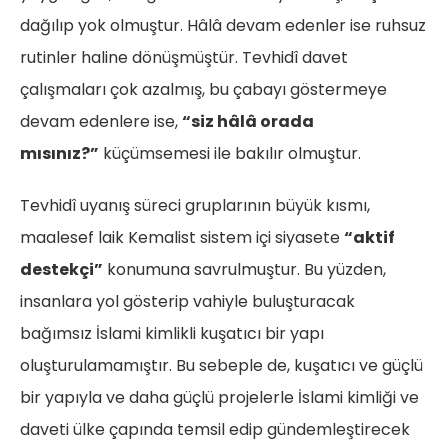
dağılıp yok olmuştur. Hâlâ devam edenler ise ruhsuz
rutinler haline dönüşmüştür. Tevhidî davet
çalışmaları çok azalmış, bu çabayı göstermeye
devam edenlere ise,
“siz hâlâ orada
mısınız?”
küçümsemesi ile bakılır olmuştur.
Tevhidî uyanış süreci gruplarının büyük kısmı,
maalesef laik Kemalist sistem içi siyasete
“aktif
destekçi”
konumuna savrulmuştur. Bu yüzden,
insanlara yol gösterip vahiyle buluşturacak
bağımsız İslami kimlikli kuşatıcı bir yapı
oluşturulamamıştır. Bu sebeple de, kuşatıcı ve güçlü
bir yapıyla ve daha güçlü projelerle İslami kimliği ve
daveti ülke çapında temsil edip gündemleştirecek