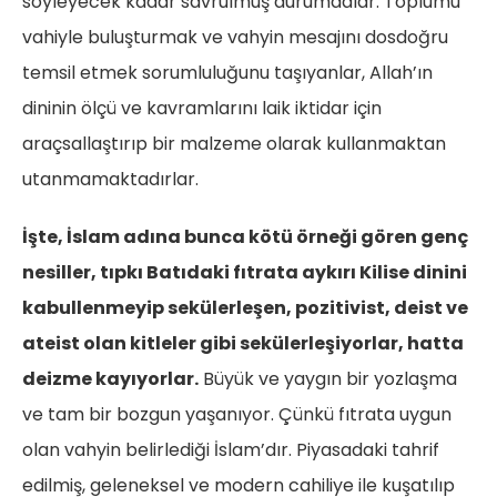
söyleyecek kadar savrulmuş durumdalar. Toplumu
vahiyle buluşturmak ve vahyin mesajını dosdoğru
temsil etmek sorumluluğunu taşıyanlar, Allah’ın
dininin ölçü ve kavramlarını laik iktidar için
araçsallaştırıp bir malzeme olarak kullanmaktan
utanmamaktadırlar.
İşte, İslam adına bunca kötü örneği gören genç
nesiller, tıpkı Batıdaki fıtrata aykırı Kilise dinini
kabullenmeyip sekülerleşen, pozitivist, deist ve
ateist olan kitleler gibi sekülerleşiyorlar, hatta
deizme kayıyorlar.
Büyük ve yaygın bir yozlaşma
ve tam bir bozgun yaşanıyor. Çünkü fıtrata uygun
olan vahyin belirlediği İslam’dır. Piyasadaki tahrif
edilmiş, geleneksel ve modern cahiliye ile kuşatılıp