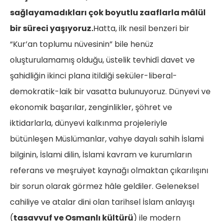
sağlayamadıkları çok boyutlu zaaflarla mâlül
bir süreci yaşıyoruz.
Hatta, ilk nesil benzeri bir
“Kur’an toplumu nüvesinin” bile henüz
oluşturulamamış olduğu, üstelik tevhidî davet ve
şahidliğin ikinci plana itildiği seküler-liberal-
demokratik-laik bir vasatta bulunuyoruz. Dünyevi ve
ekonomik başarılar, zenginlikler, şöhret ve
iktidarlarla, dünyevi kalkınma projeleriyle
bütünleşen Müslümanlar, vahye dayalı sahih İslami
bilginin, İslami dilin, İslami kavram ve kurumların
referans ve meşruiyet kaynağı olmaktan çıkarılışını
bir sorun olarak görmez hâle geldiler. Geleneksel
cahiliye ve atalar dini olan tarihsel İslam anlayışı
(
tasavvuf ve Osmanlı kültürü
) ile modern