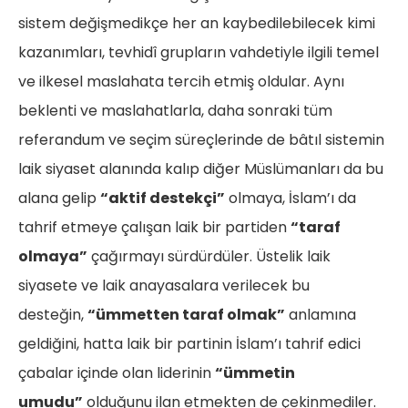
sistem değişmedikçe her an kaybedilebilecek kimi
kazanımları, tevhidî grupların vahdetiyle ilgili temel
ve ilkesel maslahata tercih etmiş oldular. Aynı
beklenti ve maslahatlarla, daha sonraki tüm
referandum ve seçim süreçlerinde de bâtıl sistemin
laik siyaset alanında kalıp diğer Müslümanları da bu
alana gelip
“aktif destekçi”
olmaya, İslam’ı da
tahrif etmeye çalışan laik bir partiden
“taraf
olmaya”
çağırmayı sürdürdüler. Üstelik laik
siyasete ve laik anayasalara verilecek bu
desteğin,
“ümmetten taraf olmak”
anlamına
geldiğini, hatta laik bir partinin İslam’ı tahrif edici
çabalar içinde olan liderinin
“ümmetin
umudu”
olduğunu ilan etmekten de çekinmediler.