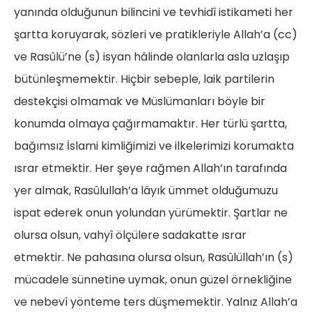
yanında olduğunun bilincini ve tevhidî istikameti her
şartta koruyarak, sözleri ve pratikleriyle Allah’a (cc)
ve Rasûlü’ne (s) isyan hâlinde olanlarla asla uzlaşıp
bütünleşmemektir. Hiçbir sebeple, laik partilerin
destekçisi olmamak ve Müslümanları böyle bir
konumda olmaya çağırmamaktır. Her türlü şartta,
bağımsız İslami kimliğimizi ve ilkelerimizi korumakta
ısrar etmektir. Her şeye rağmen Allah’ın tarafında
yer almak, Rasûlullah’a lâyık ümmet olduğumuzu
ispat ederek onun yolundan yürümektir. Şartlar ne
olursa olsun, vahyî ölçülere sadakatte ısrar
etmektir. Ne pahasına olursa olsun, Rasûlüllah’ın (s)
mücadele sünnetine uymak, onun güzel örnekliğine
ve nebevî yönteme ters düşmemektir. Yalnız Allah’a