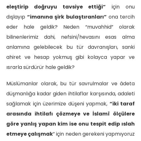
eleştirip doğruyu tavsiye ettiği”
için onu
dışlayıp
“imanına şirk bulaştıranları”
ona tercih
eder hale geldik? Neden “muvahhid” olarak
bilinenlerimiz dahi, nefsini/hevasını esas alma
anlamına gelebilecek bu tür davranışları, sanki
ahiret ve hesap yokmuş gibi kolayca yapar ve
ısrarla sürdürür hale geldik?
Müslümanlar olarak, bu tür savrulmalar ve âdeta
düşmanlığa kadar giden ihtilaflar karşısında, adaleti
sağlamak için üzerimize düşeni yapmak,
“iki taraf
arasında ihtilafı çözmeye ve İslamî ölçülere
göre yanlış yapan kim ise onu tespit edip ıslah
etmeye çalışmak
” için neden gerekeni yapmıyoruz