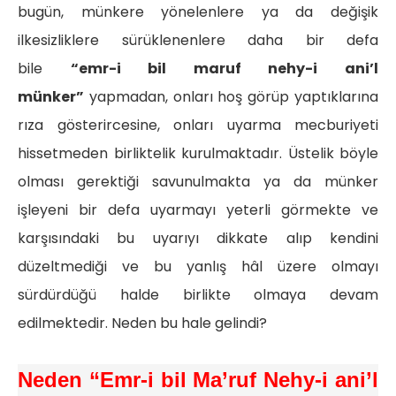
bugün, münkere yönelenlere ya da değişik
ilkesizliklere sürüklenenlere daha bir defa
bile
“emr-i bil maruf nehy-i ani’l
münker”
yapmadan, onları hoş görüp yaptıklarına
rıza gösterircesine, onları uyarma mecburiyeti
hissetmeden birliktelik kurulmaktadır. Üstelik böyle
olması gerektiği savunulmakta ya da münker
işleyeni bir defa uyarmayı yeterli görmekte ve
karşısındaki bu uyarıyı dikkate alıp kendini
düzeltmediği ve bu yanlış hâl üzere olmayı
sürdürdüğü halde birlikte olmaya devam
edilmektedir. Neden bu hale gelindi?
Neden “Emr-i bil Ma’ruf Nehy-i ani’l