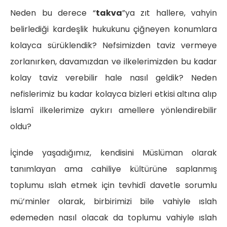
Neden bu derece “
takva
”ya zıt hallere, vahyin
belirlediği kardeşlik hukukunu çiğneyen konumlara
kolayca sürüklendik? Nefsimizden taviz vermeye
zorlanırken, davamızdan ve ilkelerimizden bu kadar
kolay taviz verebilir hale nasıl geldik? Neden
nefislerimiz bu kadar kolayca bizleri etkisi altına alıp
İslamî ilkelerimize aykırı amellere yönlendirebilir
oldu?
İçinde yaşadığımız, kendisini Müslüman olarak
tanımlayan ama cahiliye kültürüne saplanmış
toplumu ıslah etmek için tevhidî davetle sorumlu
mü’minler olarak, birbirimizi bile vahiyle ıslah
edemeden nasıl olacak da toplumu vahiyle ıslah