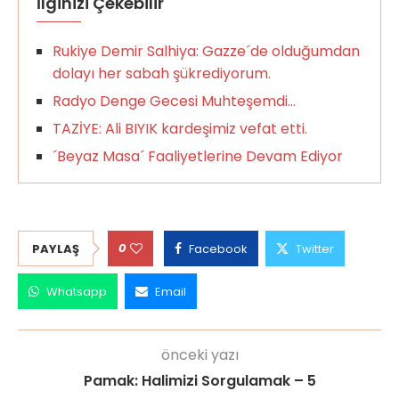
İlginizi Çekebilir
Rukiye Demir Salhiya: Gazze´de olduğumdan
dolayı her sabah şükrediyorum.
Radyo Denge Gecesi Muhteşemdi…
TAZİYE: Ali BIYIK kardeşimiz vefat etti.
´Beyaz Masa´ Faaliyetlerine Devam Ediyor
0
PAYLAŞ
Facebook
Twitter
Whatsapp
Email
önceki yazı
Pamak: Halimizi Sorgulamak – 5