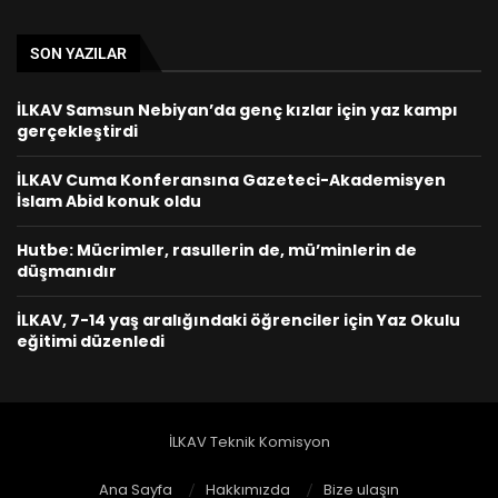
SON YAZILAR
İLKAV Samsun Nebiyan’da genç kızlar için yaz kampı
gerçekleştirdi
İLKAV Cuma Konferansına Gazeteci-Akademisyen
İslam Abid konuk oldu
Hutbe: Mücrimler, rasullerin de, mü’minlerin de
düşmanıdır
İLKAV, 7-14 yaş aralığındaki öğrenciler için Yaz Okulu
eğitimi düzenledi
İLKAV Teknik Komisyon
Ana Sayfa
Hakkımızda
Bize ulaşın