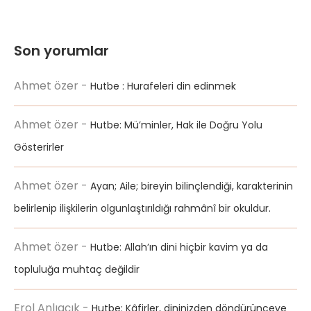
Son yorumlar
Ahmet özer
-
Hutbe : Hurafeleri din edinmek
Ahmet özer
-
Hutbe: Mü’minler, Hak ile Doğru Yolu
Gösterirler
Ahmet özer
-
Ayan; Aile; bireyin bilinçlendiği, karakterinin
belirlenip ilişkilerin olgunlaştırıldığı rahmânî bir okuldur.
Ahmet özer
-
Hutbe: Allah’ın dini hiçbir kavim ya da
topluluğa muhtaç değildir
Erol Anlıaçık
-
Hutbe: Kâfirler, dininizden döndürünceye