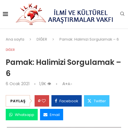
Ana sayfa
DİĞER
Pamak: Halimizi Sorgulamak – 6
DİĞER
Pamak: Halimizi Sorgulamak –
6
6 Ocak 2021
1,9K
👁
A+
A-
0
PAYLAŞ
Facebook
Twitter
Whatsapp
Email