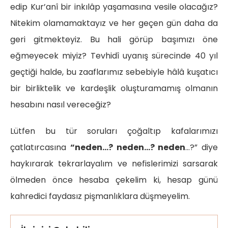
edip Kur’anî bir inkılâp yaşamasına vesile olacağız?
Nitekim olamamaktayız ve her geçen gün daha da
geri gitmekteyiz. Bu hali görüp başımızı öne
eğmeyecek miyiz? Tevhidî uyanış sürecinde 40 yıl
geçtiği halde, bu zaaflarımız sebebiyle hâlâ kuşatıcı
bir birliktelik ve kardeşlik oluşturamamış olmanın
hesabını nasıl vereceğiz?
Lütfen bu tür soruları çoğaltıp kafalarımızı
çatlatırcasına
“neden…? neden…? neden
…?” diye
haykırarak tekrarlayalım ve nefislerimizi sarsarak
ölmeden önce hesaba çekelim ki, hesap günü
kahredici faydasız pişmanlıklara düşmeyelim.