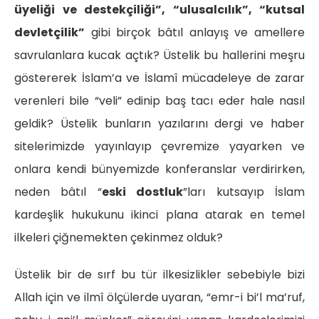
üyeliği ve destekçiliği”, “ulusalcılık”, “kutsal
devletçilik”
gibi birçok bâtıl anlayış ve amellere
savrulanlara kucak açtık? Üstelik bu hallerini meşru
göstererek İslam’a ve İslamî mücadeleye de zarar
verenleri bile “veli” edinip baş tacı eder hale nasıl
geldik? Üstelik bunların yazılarını dergi ve haber
sitelerimizde yayınlayıp çevremize yayarken ve
onlara kendi bünyemizde konferanslar verdirirken,
neden bâtıl “
eski dostluk
”ları kutsayıp İslam
kardeşlik hukukunu ikinci plana atarak en temel
ilkeleri çiğnemekten çekinmez olduk?
Üstelik bir de sırf bu tür ilkesizlikler sebebiyle bizi
Allah için ve ilmî ölçülerde uyaran, “emr-i bi’l ma’ruf,