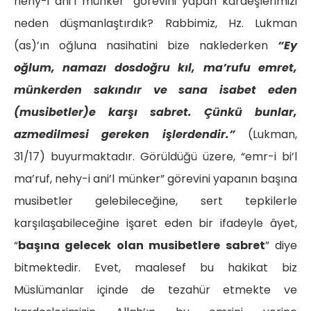
nehy-i ani’l münker” görevini yapan kardeşlerimizi
neden düşmanlaştırdık? Rabbimiz, Hz. Lukman
(as)’ın oğluna nasihatini bize naklederken
“
Ey
oğlum, namazı dosdoğru kıl, ma’rufu emret,
münkerden sakındır ve sana isabet eden
(musibetler)e karşı sabret. Çünkü bunlar,
azmedilmesi gereken işlerdendir.”
(Lukman,
31/17) buyurmaktadır. Görüldüğü üzere, “emr-i bi’l
ma’ruf, nehy-i ani’l münker” görevini yapanın başına
musibetler gelebileceğine, sert tepkilerle
karşılaşabileceğine işaret eden bir ifadeyle âyet,
“
başına gelecek olan musibetlere sabret
” diye
bitmektedir. Evet, maalesef bu hakikat biz
Müslümanlar içinde de tezahür etmekte ve