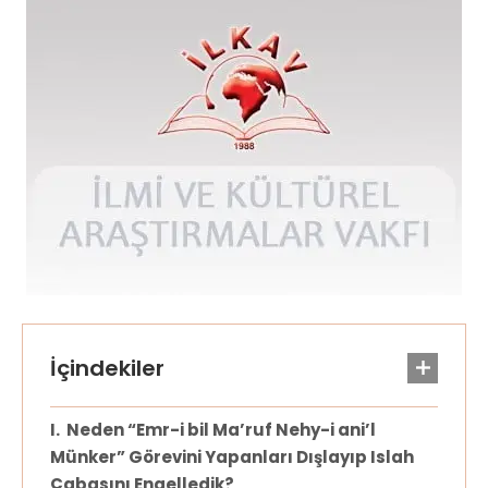
Neden “Emr-i bil Ma’ruf Nehy-i ani’l
Münker” Görevini Yapanları Dışlayıp Islah
Çabasını Engelledik?