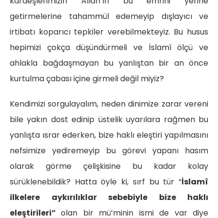
kardeşlerimizin Allah’ın bu emrini yerine
getirmelerine tahammül edemeyip dışlayıcı ve
irtibatı koparıcı tepkiler verebilmekteyiz. Bu husus
hepimizi çokça düşündürmeli ve İslamî ölçü ve
ahlakla bağdaşmayan bu yanlıştan bir an önce
kurtulma çabası içine girmeli değil miyiz?
Kendimizi sorgulayalım, neden dinimize zarar vereni
bile yakın dost edinip üstelik uyarılara rağmen bu
yanlışta ısrar ederken, bize haklı eleştiri yapılmasını
nefsimize yediremeyip bu görevi yapanı hasım
olarak görme çelişkisine bu kadar kolay
sürüklenebildik? Hatta öyle ki, sırf bu tür “
İslamî
ilkelere aykırılıklar sebebiyle bize haklı
eleştirileri”
olan bir mü’minin ismi de var diye