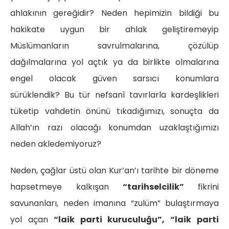
ahlakının gereğidir? Neden hepimizin bildiği bu
hakikate uygun bir ahlak geliştiremeyip
Müslümanların savrulmalarına, çözülüp
dağılmalarına yol açtık ya da birlikte olmalarına
engel olacak güven sarsıcı konumlara
sürüklendik? Bu tür nefsanî tavırlarla kardeşlikleri
tüketip vahdetin önünü tıkadığımızı, sonuçta da
Allah’ın razı olacağı konumdan uzaklaştığımızı
neden akledemiyoruz?
Neden, çağlar üstü olan Kur’an’ı tarihte bir döneme
hapsetmeye kalkışan
“tarihselcilik”
fikrini
savunanları, neden imanına “zulüm” bulaştırmaya
yol açan
“laik parti kuruculuğu”, “laik parti