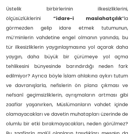
Üstelik birbirlerinin ilkesizliklerini,
ölçüsüzlüklerini
“idare-i maslahatçılık
”la
görmezden gelip idare etmek tutumunun,
mü’minlerin vahdetine engel olmanın yanında, bu
tür ilkesizliklerin yaygınlaşmasına yol açarak daha
yaygın, daha büyük bir çürümeye yol açma
tehlikesini bünyesinde barındırdığı neden fark
edilmiyor? Ayrıca böyle İslam ahlakına aykırı tutum
ve davranışlarla, nefislerin ön plana çıkması ve
nefsanî geçimsizliklerin, ayrışmaların artması gibi
zaaflar yaşanırken, Müslümanların vahdet içinde
olamayacakları ve davetin muhatapları üzerinde de
olumlu bir etki bırakmayacakları, neden görülmez?
Bu zaaflarla malûl olanların taşıdıkları mesajın da