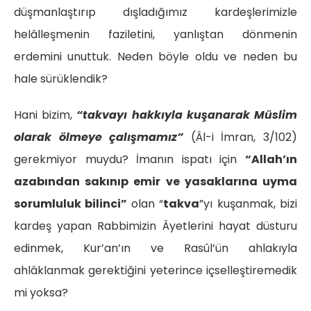
düşmanlaştırıp dışladığımız kardeşlerimizle
helâlleşmenin faziletini, yanlıştan dönmenin
erdemini unuttuk. Neden böyle oldu ve neden bu
hale sürüklendik?
Hani bizim,
“takvayı hakkıyla kuşanarak Müslim
olarak ölmeye çalışmamız”
(Âl-i İmran, 3/102)
gerekmiyor muydu? İmanın ispatı için
“Allah’ın
azabından sakınıp emir ve yasaklarına uyma
sorumluluk bilinci”
olan “
takva
”yı kuşanmak, bizi
kardeş yapan Rabbimizin Âyetlerini hayat düsturu
edinmek, Kur’an’ın ve Rasûl’ün ahlakıyla
ahlâklanmak gerektiğini yeterince içselleştiremedik
mi yoksa?