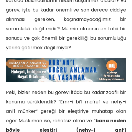
katkıda bulunduklarını neden düşünmez oldular? Bu
görev, işte bu kadar önemli ve son derece ciddiye
alınması gereken, kaçınamayacağımız bir
sorumluluk değil midir? Mü’min olmanın en tabii bir
sonucu ve çok önemli bir gerekliliği bu sorumluluğu
yerine getirmek değil miydi?
Peki, bizler neden bu görevi îfâda bu kadar zaaflı bir
konuma sürüklendik?
“Emr-i bi’l ma’ruf ve nehy-i
ani’l münker” gereği bir eleştiriye muhatap olan
eğer Müslüman ise, rahatsız olma ve “
bana neden
böyle eleştiri (nehy-i ani’l