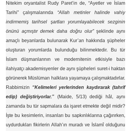
Nitekim oryantalist Rudy Paret’in de, “Ayetler ve İslam
Tarihi” çalışmalarında
“Allah metinler halinde vahiy
indirmemiş tarihsel şartları yorumlayabilecek sezginin
önünü açmıştır demek daha doğru olur”
şeklinde aynı
amaçlı beyanlarda bulunarak Kur’an hakkında şüpheler
oluşturan yorumlarda bulunduğu bilinmektedir. Bu tür
İslam düşmanlarının ve modernitenin etkisiyle bazı
ilahiyatçı akademisyenler de aynı şüpheleri suret-i haktan
görünerek Müslüman halklara yayamaya çalışmaktadırlar.
Rabbimizin
“
Kelimeleri yerlerinden kaydırarak (tahrif
edip) değiştiriyorlar.
”
(Maide, 5/13) dediği hâl, aynı
zamanda bu tür sapmalara da işaret etmekte değil midir?
İşte bu kesimlerin, insanları bu sapkınlıklarına çağırırken,
uydurdukları fikirlerin Allah’ın muradı ve İslamî olduğunu