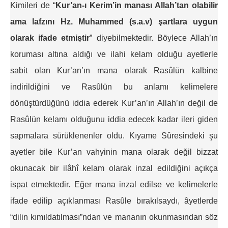
Kimileri de “
Kur’an-ı Kerim’in manası Allah’tan olabilir
ama lafzını Hz. Muhammed (s.a.v) şartlara uygun
olarak ifade etmiştir
” diyebilmektedir. Böylece Allah’ın
koruması altına aldığı ve ilahi kelam olduğu ayetlerle
sabit olan Kur’an’ın mana olarak Rasûlün kalbine
indirildiğini ve Rasûlün bu anlamı kelimelere
dönüştürdüğünü iddia ederek Kur’an’ın Allah’ın değil de
Rasûlün kelamı olduğunu iddia edecek kadar ileri giden
sapmalara sürüklenenler oldu. Kıyame Sûresindeki şu
ayetler bile Kur’an vahyinin mana olarak değil bizzat
okunacak bir ilâhî kelam olarak inzal edildiğini açıkça
ispat etmektedir. Eğer mana inzal edilse ve kelimelerle
ifade edilip açıklanması Rasûle bırakılsaydı, âyetlerde
“dilin kımıldatılması”ndan ve mananın okunmasından söz