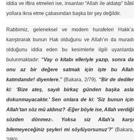
iddia ve iftira etmeleri ise, insanları “Allah ile aldatıp” bâtıl
yollara ikna etme çabasından başka bir şey değildir.
Rabbimiz, geleneksel ve modern hurafeleri Hakk’a
karıştırarak bunun Hak olduğunu ve Allah’ın da muradı
olduğunu iddia eden bu kesimlerle ilgili uyarılarda
bulunmaktadır:
“Vay o kitabı elleriyle yazıp, sonra da
onu az bir de­ğere satmak için işte bu Allah
katındandır! diyenle­re.”
(Bakara, 2/79).
“Bir de dediler
ki: ‘Bize ateş, sayılı birkaç günden başka asla
dokunmayacaktır.’ Sen onlara de ki: ‘Siz bunun için
Allah’tan söz mü aldınız? -Eğer böyle ise, Allah verdiği
sözden dönmez-. Yoksa siz Allah’a karşı
bilemeyeceğiniz şeyleri mi söylüyorsunuz’?
” (Bakara,
2/80).