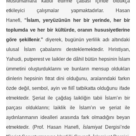
Müslümanlara kabul ettirme çabası içinde oldukça
etkileyici çalışmalar yapmaktadırlar. Hasan
Hanefi,
“İslam, yeryüzünün her bir yerinde, her bir
toplumda ve her bir kültürde, oranın hususiyetlerine
göre şekillenir.”
diyerek, bugünün yerlilik adı altındaki
ulusal İslam çabalarını desteklemektedir. Hıristiyan,
Yahudi, putperest ve laikler de dâhil bütün hepsinin İslam
ümmetini oluşturduklarını ve bunların mensup oldukları
dinlerin hepsinin fıtrat dini olduğunu, aralarındaki farkın
özde değil, sembol, ayin ve fiilî tatbikatta olduğunu ifade
etmektedir. Şeriat ile çağdaş laikliğin tabii İslam’ın bir
parçası olduklarını; laiklik ile İslam’ın ve şeriat ile
aydınlanmanın idealleri arasında fark olmadığını beyan
etmektedir. (Prof. Hasan Hanefi,
İslamiyat
Dergisi’nde