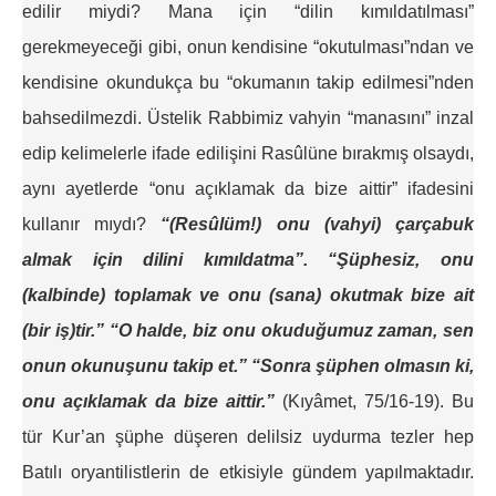
edilir miydi? Mana için “dilin kımıldatılması”
gerekmeyeceği gibi, onun kendisine “okutulması”ndan ve
kendisine okundukça bu “okumanın takip edilmesi”nden
bahsedilmezdi. Üstelik Rabbimiz vahyin “manasını” inzal
edip kelimelerle ifade edilişini Rasûlüne bırakmış olsaydı,
aynı ayetlerde “onu açıklamak da bize aittir” ifadesini
kullanır mıydı?
“(Resûlüm!) onu (vahyi) çarçabuk
almak için dilini kımıldatma”. “Şüphesiz, onu
(kalbinde) toplamak ve onu (sana) okutmak bize ait
(bir iş)tir.” “O halde, biz onu okuduğumuz zaman, sen
onun okunuşunu takip et.” “Sonra şüphen olmasın ki,
onu açıklamak da bize aittir.”
(Kıyâmet, 75/16-19). Bu
tür Kur’an şüphe düşeren delilsiz uydurma tezler hep
Batılı oryantilistlerin de etkisiyle gündem yapılmaktadır.