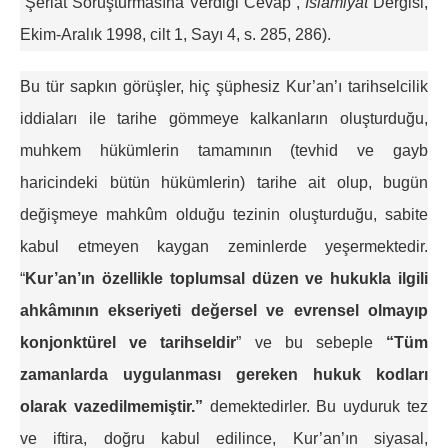
“Şeriat Soruşturmasına Verdiği Cevap”,
İslamiyat
Dergisi,
Ekim-Aralık 1998, cilt 1, Sayı 4, s. 285, 286).
Bu tür sapkın görüşler, hiç şüphesiz Kur’an’ı tarihselcilik
iddiaları ile tarihe gömmeye kalkanların oluşturduğu,
muhkem hükümlerin tamamının (tevhid ve gayb
haricindeki bütün hükümlerin) tarihe ait olup, bugün
değişmeye mahkûm olduğu tezinin oluşturduğu, sabite
kabul etmeyen kaygan zeminlerde yeşermektedir.
“
Kur’an’ın özellikle toplumsal düzen ve hukukla ilgili
ahkâmının ekseriyeti değersel ve evrensel olmayıp
konjonktürel ve tarihseldir
” ve bu sebeple
“Tüm
zamanlarda uygulanması gereken hukuk kodları
olarak vazedilmemiştir.”
demektedirler. Bu uyduruk tez
ve iftira, doğru kabul edilince, Kur’an’ın siyasal,