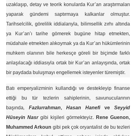
uzaklaşıp, detay ve teorik konularda Kur’an araştırmaları
yaparak gündemi saptırmaya kalkanlar olmuştur.
Tarihselcilik, görelilik iddialarıyla, bilimsellik zırhı altında
ya Kur’an’ı tarihe gömerek bugüne hitap etmekten,
müdahale etmekten alıkoymak ya da Kur’an hükümlerinin
muhkem olanının bile herkesçe göreli bir biçimde farklı
anlaşılacağı iddiasıyla ortak bir Kur’an anlayışında, ortak
bir paydada buluşmayı engellemek isteyenler türemiştir.
Batı emperyalizminin kullandığı ve destekleyip finanse
ettiği bu tür tezlerin sahiplerinin, savunucularının
başında
,
Fazlurrahman
,
Hasan Hanefi
ve
Seyyid
Hüseyin Nasr
gibi kişileri görmekteyiz.
Rene Guenon,
Muhammed Arkoun
gibi pek çok oryantalist de bu tezleri