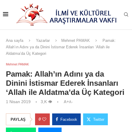
Ana sayfa
Yazarlar
Mehmet PAMAK
Pamak:
Allah’ın Adını ya da Dinini İstismar Ederek İnsanları ‘Allah ile
Aldatma’da Üç Kategori
Mehmet PAMAK
Pamak: Allah’ın Adını ya da
Dinini İstismar Ederek İnsanları
‘Allah ile Aldatma’da Üç Kategori
1 Nisan 2019
3,K
👁
A+
A-
0
PAYLAŞ
Facebook
Twitter