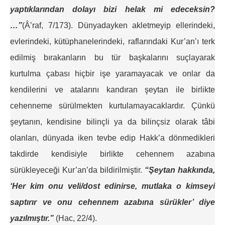
yaptıklarından dolayı bizi helak mi edeceksin?
…”
(Â’raf, 7/173). Dünyadayken akletmeyip ellerindeki,
evlerindeki, kütüphanelerindeki, raflarındaki Kur’an’ı terk
edilmiş bırakanların bu tür başkalarını suçlayarak
kurtulma çabası hiçbir işe yaramayacak ve onlar da
kendilerini ve atalarını kandıran şeytan ile birlikte
cehenneme sürülmekten kurtulamayacaklardır. Çünkü
şeytanın, kendisine bilinçli ya da bilinçsiz olarak tâbi
olanları, dünyada iken tevbe edip Hakk’a dönmedikleri
takdirde kendisiyle birlikte cehennem azabına
sürükleyeceği Kur’an’da bildirilmiştir.
“Şeytan hakkında,
‘Her kim onu veli/dost edinirse, mutlaka o kimseyi
saptırır ve onu cehennem azabına sürükler’ diye
yazılmıştır.”
(Hac, 22/4).