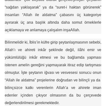
“sağdan yaklaşarak” ya da “suret-i haktan görünerek”
insanları “Allah ile aldatma” çabasını üç kategoriye
ayırarak üç ana başlık altında daha somut örneklerle
açıklamaya ve anlamaya çalışalım inşaAllah.
Bilinmelidir ki, İblis’in küfre girip şeytanlaşmasının sebebi,
Allah’ı ve ahireti inkâr şeklinde değil, ilâhi emir ve
yükümlülüğü inkâr etmesi ve bu bağlamda yapması
istenen amelin gereğini yapmayarak itiraz edip tartışması
olmuştur. İşte şeytanın iğvası ve vesvesesi sonucu onun
“Allah ile aldatma” projelerine doğrudan ve bilinçli ya da
bilinçsizce katkı verenlerin Allah’a ve ahirete iman
edenler içinden çıkıyor olmasının da bu çerçevede
değerlendirilmesi gerekmektedir.