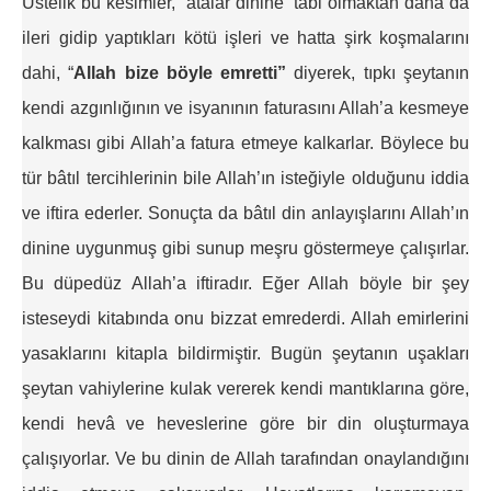
Üstelik bu kesimler, “atalar dinine” tâbi olmaktan daha da
ileri gidip yaptıkları kötü işleri ve hatta şirk koşmalarını
dahi, “
Allah bize böyle emretti”
diyerek, tıpkı şeytanın
kendi azgınlığının ve isyanının faturasını Allah’a kesmeye
kalkması gibi Allah’a fatura etmeye kalkarlar. Böylece bu
tür bâtıl tercihlerinin bile Allah’ın isteğiyle olduğunu iddia
ve iftira ederler. Sonuçta da bâtıl din anlayışlarını Allah’ın
dinine uygunmuş gibi sunup meşru göstermeye çalışırlar.
Bu düpedüz Allah’a iftiradır. Eğer Allah böyle bir şey
isteseydi kitabında onu bizzat emrederdi. Allah emirlerini
yasaklarını kitapla bildirmiştir. Bugün şeytanın uşakları
şeytan vahiylerine kulak vererek kendi mantıklarına göre,
kendi hevâ ve heveslerine göre bir din oluşturmaya
çalışıyorlar. Ve bu dinin de Allah tarafından onaylandığını