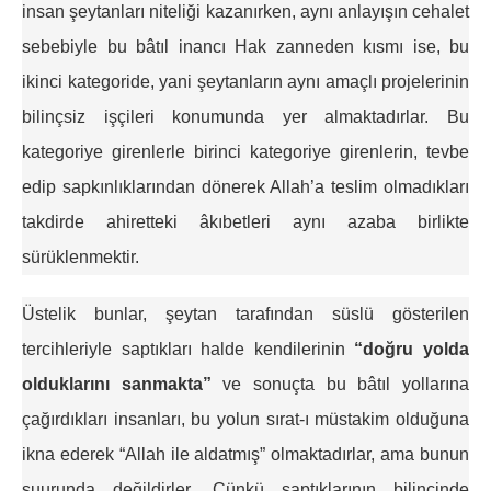
insan şeytanları niteliği kazanırken, aynı anlayışın cehalet
sebebiyle bu bâtıl inancı Hak zanneden kısmı ise, bu
ikinci kategoride, yani şeytanların aynı amaçlı projelerinin
bilinçsiz işçileri konumunda yer almaktadırlar. Bu
kategoriye girenlerle birinci kategoriye girenlerin, tevbe
edip sapkınlıklarından dönerek Allah’a teslim olmadıkları
takdirde ahiretteki âkıbetleri aynı azaba birlikte
sürüklenmektir.
Üstelik bunlar, şeytan tarafından süslü gösterilen
tercihleriyle saptıkları halde kendilerinin
“doğru yolda
olduklarını sanmakta”
ve sonuçta bu bâtıl yollarına
çağırdıkları insanları, bu yolun sırat-ı müstakim olduğuna
ikna ederek “Allah ile aldatmış” olmaktadırlar, ama bunun
şuurunda değildirler. Çünkü saptıklarının bilincinde