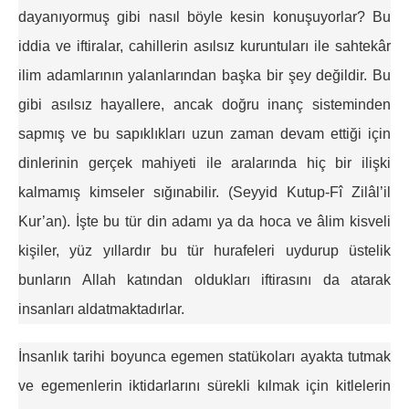
dayanıyormuş gibi nasıl böyle kesin konuşuyorlar? Bu
iddia ve iftiralar, cahillerin asılsız kuruntuları ile sahtekâr
ilim adamlarının yalanlarından başka bir şey değildir. Bu
gibi asılsız hayallere, ancak doğru inanç sisteminden
sapmış ve bu sapıklıkları uzun zaman devam ettiği için
dinlerinin gerçek mahiyeti ile aralarında hiç bir ilişki
kalmamış kimseler sığınabilir. (Seyyid Kutup-Fî Zilâl’il
Kur’an). İşte bu tür din adamı ya da hoca ve âlim kisveli
kişiler, yüz yıllardır bu tür hurafeleri uydurup üstelik
bunların Allah katından oldukları iftirasını da atarak
insanları aldatmaktadırlar.
İnsanlık tarihi boyunca egemen statükoları ayakta tutmak
ve egemenlerin iktidarlarını sürekli kılmak için kitlelerin