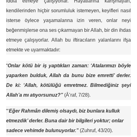
iddia etmeye çalışıyorlar. Hayatlarına karışmayan,
kendilerinden hiçbir sorumluluk istemeyen, keyifleri nasıl
isterse öylece yaşamalarına izin veren, onlar neyi
beğenmişlerse ona ses çıkarmayan bir Allah, bir din ihdas
etmeye çalışıyorlar. Allah bu iftiracıların yalanlarını ifşa
etmekte ve uyarmaktadır:
“
Onlar kötü bir iş yaptıkları zaman: ‘Atalarımızı böyle
yaparken bulduk, Allah da bunu bize emretti’ derler.
De ki: ‘Allah, kötülüğü emretmez. Bilmediğiniz şeyi
Allah’a mı atıyorsunuz?”
(Â’raf, 7/28).
“‘
Eğer Rahmân dilemiş olsaydı, biz bunlara kulluk
etmezdik’ derler. Buna dair bir bilgileri yoktur; onlar
sadece vehimde bulunuyorlar.”
(Zuhruf, 43/20).