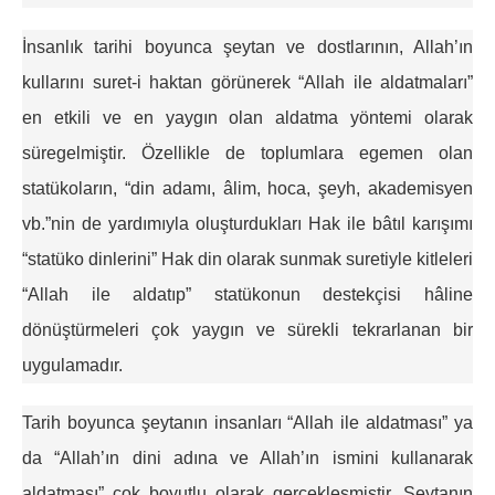
İnsanlık tarihi boyunca şeytan ve dostlarının, Allah’ın
kullarını suret-i haktan görünerek “Allah ile aldatmaları”
en etkili ve en yaygın olan aldatma yöntemi olarak
süregelmiştir. Özellikle de toplumlara egemen olan
statükoların, “din adamı, âlim, hoca, şeyh, akademisyen
vb.”nin de yardımıyla oluşturdukları Hak ile bâtıl karışımı
“statüko dinlerini” Hak din olarak sunmak suretiyle kitleleri
“Allah ile aldatıp” statükonun destekçisi hâline
dönüştürmeleri çok yaygın ve sürekli tekrarlanan bir
uygulamadır.
Tarih boyunca şeytanın insanları “Allah ile aldatması” ya
da “Allah’ın dini adına ve Allah’ın ismini kullanarak
aldatması” çok boyutlu olarak gerçekleşmiştir. Şeytanın