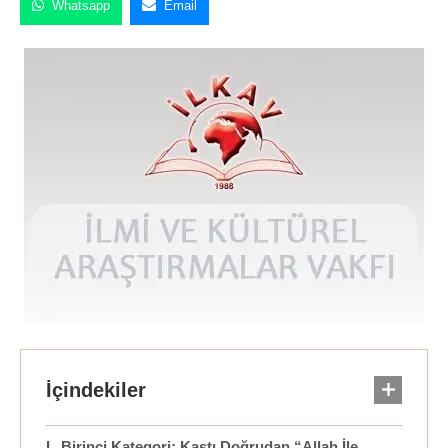
Whatsapp
Email
Birinci Kategori: Kastı Doğrudan “Allah İle