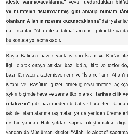
ateşte yanmayacaklarına”
veya
“uydurdukları bid’at
ve hurafeleri ‘İslam’danmış gibi anlatıp bunlara tâbi
olanların Allah’ın rızasını kazanacaklarına
” dair yalanlar
da, insanları “Allah ile aldatma” amacını gütmekte ya da
bu sonuca yol açmaktadır.
Başta Batıdaki bazı oryantalistlerin İslam ve Kur’an ile
ilgili olarak ortaya attıkları bazı iddia, iftira ve tezler de,
bazı ilâhiyatçı akademisyenlerin ve “İslamcı”ların, Allah’ın
Kitabı ve Rasûlün güzel örnekliğine/sünnetine açıkça
aykırı biçimde heva ve zanna tâbi olarak
“tarihselcilik ve
rölativizm”
gibi bazı modern bid’at ve hurafeleri Batıdan
taklitle İslam alanına taşımaları ya da yeniden üretmeleri
de bir yandan Hak yoldan sapma oluşturmakta, diğer
yandan da Müslüman kitleleri “Allah ile aldatıp” saptırma