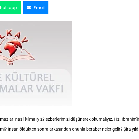
hatsapp
Email
zları nasıl kılmalıyız? ezberlerimizi düşünerek okumalıyız. Hz. İbrahim'in
mi? İnsan öldükten sonra arkasından onunla beraber neler gelir? Şira yıldız