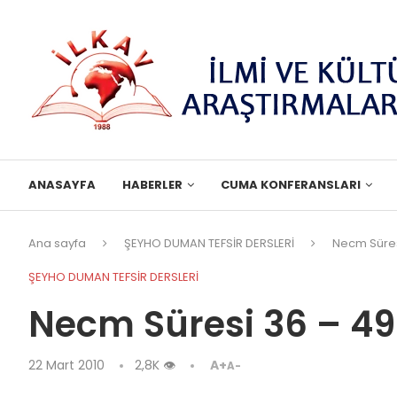
ANASAYFA
HABERLER
CUMA KONFERANSLARI
Ana sayfa
ŞEYHO DUMAN TEFSİR DERSLERİ
Necm Süres
ŞEYHO DUMAN TEFSİR DERSLERİ
Necm Süresi 36 – 49
22 Mart 2010
2,8K
👁
A+
A-