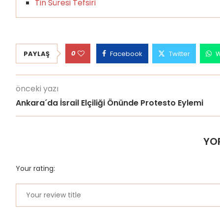
Tin Süresi Tefsiri
0
PAYLAŞ
Facebook
Twitter
W
önceki yazı
Ankara´da İsrail Elçiliği Önünde Protesto Eylemi
YO
Your rating: