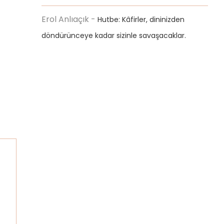
Erol Anlıaçık
-
Hutbe: Kâfirler, dininizden
döndürünceye kadar sizinle savaşacaklar.