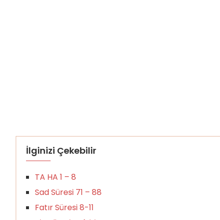
İlginizi Çekebilir
TA HA 1 – 8
Sad Süresi 71 – 88
Fatır Süresi 8-11