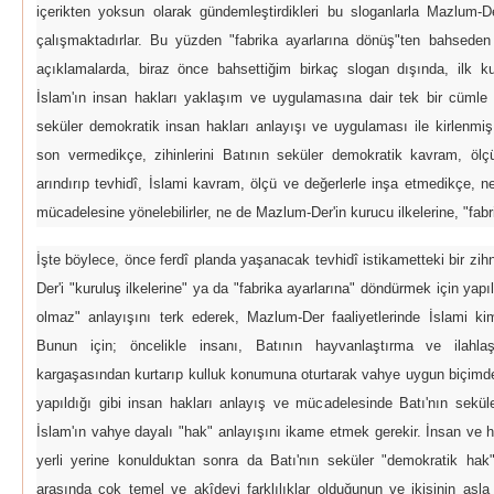
içerikten yoksun olarak gündemleştirdikleri bu sloganlarla Mazlum-D
çalışmaktadırlar. Bu yüzden "fabrika ayarlarına dönüş"ten bahseden 
açıklamalarda, biraz önce bahsettiğim birkaç slogan dışında, ilk kuru
İslam'ın insan hakları yaklaşım ve uygulamasına dair tek bir cümle ku
seküler demokratik insan hakları anlayışı ve uygulaması ile kirlenmiş 
son vermedikçe, zihinlerini Batının seküler demokratik kavram, ölçü
arındırıp tevhidî, İslami kavram, ölçü ve değerlerle inşa etmedikçe, ne
mücadelesine yönelebilirler, ne de Mazlum-Der'in kurucu ilkelerine, "fabri
İşte böylece, önce ferdî planda yaşanacak tevhidî istikametteki bir z
Der'i "kuruluş ilkelerine" ya da "fabrika ayarlarına" döndürmek için yapı
olmaz" anlayışını terk ederek, Mazlum-Der faaliyetlerinde İslami kimli
Bunun için; öncelikle insanı, Batının hayvanlaştırma ve ilahlaş
kargaşasından kurtarıp kulluk konumuna oturtarak vahye uygun biçimde
yapıldığı gibi insan hakları anlayış ve mücadelesinde Batı'nın sekül
İslam'ın vahye dayalı "hak" anlayışını ikame etmek gerekir. İnsan ve
yerli yerine konulduktan sonra da Batı'nın seküler "demokratik hak"
arasında çok temel ve akîdevi farklılıklar olduğunun ve ikisinin as