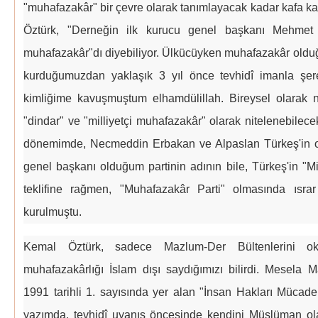
"muhafazakâr" bir çevre olarak tanımlayacak kadar kafa ka
Öztürk, "Derneğin ilk kurucu genel başkanı Mehmet
muhafazakâr"dı diyebiliyor. Ülkücüyken muhafazakâr old
kurduğumuzdan yaklaşık 3 yıl önce tevhidî imanla şe
kimliğime kavuşmuştum elhamdülillah. Bireysel olarak 
"dindar" ve "milliyetçi muhafazakâr" olarak nitelenebilece
dönemimde, Necmeddin Erbakan ve Alpaslan Türkeş'in or
genel başkanı olduğum partinin adının bile, Türkeş'in "Mi
teklifine rağmen, "Muhafazakâr Parti" olmasında ısra
kurulmuştu.
Kemal Öztürk, sadece Mazlum-Der Bültenlerini ok
muhafazakârlığı İslam dışı saydığımızı bilirdi. Mesela 
1991 tarihli 1. sayısında yer alan "İnsan Hakları Mücade
yazımda, tevhidî uyanış öncesinde kendini Müslüman ola