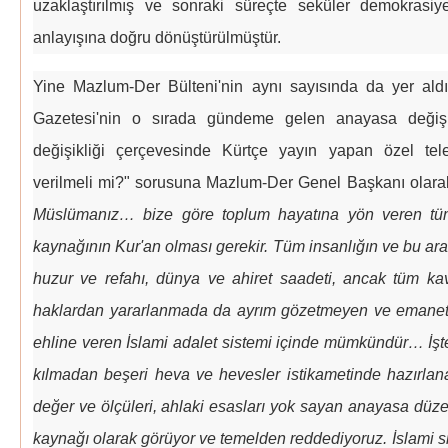
uzaklaştırılmış ve sonraki süreçte seküler demokrasiy
anlayışına doğru dönüştürülmüştür.
Yine Mazlum-Der Bülteni'nin aynı sayısında da yer ald
Gazetesi'nin o sırada gündeme gelen anayasa değişi
değişikliği çerçevesinde Kürtçe yayın yapan özel tele
verilmeli mi?" sorusuna Mazlum-Der Genel Başkanı olara
Müslümanız… bize göre toplum hayatına yön veren tüm
kaynağının Kur'an olması gerekir. Tüm insanlığın ve bu ara
huzur ve refahı, dünya ve ahiret saadeti, ancak tüm ka
haklardan yararlanmada da ayrım gözetmeyen ve emaneti
ehline veren İslami adalet sistemi içinde mümkündür… İşte
kılmadan beşeri heva ve hevesler istikametinde hazırlanan
değer ve ölçüleri, ahlaki esasları yok sayan anayasa düze
kaynağı olarak görüyor ve temelden reddediyoruz. İslami si