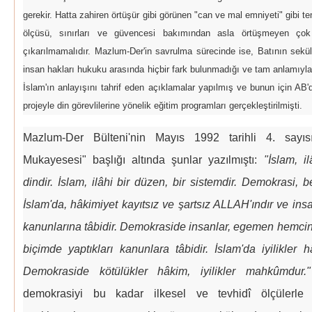
gerekir. Hatta zahiren örtüşür gibi görünen "can ve mal emniyeti" gibi tem
ölçüsü, sınırları ve güvencesi bakımından asla örtüşmeyen çok t
çıkarılmamalıdır. Mazlum-Der'in savrulma sürecinde ise, Batının sekül
insan hakları hukuku arasında hiçbir fark bulunmadığı ve tam anlamıyla ör
İslam'ın anlayışını tahrif eden açıklamalar yapılmış ve bunun için AB'd
projeyle din görevlilerine yönelik eğitim programları gerçekleştirilmişti.
Mazlum-Der Bülteni'nin Mayıs 1992 tarihli 4. sayı
Mukayesesi" başlığı altında şunlar yazılmıştı:
"İslam, i
dindir. İslam, ilâhi bir düzen, bir sistemdir. Demokrasi, b
İslam'da, hâkimiyet kayıtsız ve şartsız ALLAH'ındır ve in
kanunlarına tâbidir. Demokraside insanlar, egemen hemcin
biçimde yaptıkları kanunlara tâbidir. İslam'da iyilikler
Demokraside kötülükler hâkim, iyilikler mahkûmdur."
demokrasiyi bu kadar ilkesel ve tevhidî ölçülerle