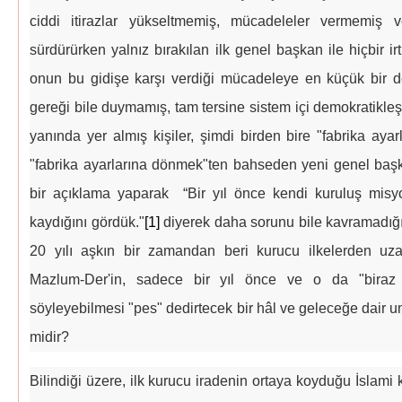
ciddi itirazlar yükseltmemiş, mücadeleler vermemiş 
sürdürürken yalnız bırakılan ilk genel başkan ile hiçbir i
onun bu gidişe karşı verdiği mücadeleye en küçük bir 
gereği bile duymamış, tam tersine sistem içi demokratikle
yanında yer almış kişiler, şimdi birden bire "fabrika ayarl
"fabrika ayarlarına dönmek"ten bahseden yeni genel ba
bir açıklama yaparak “Bir yıl önce kendi kuruluş mis
kaydığını gördük."
[1]
diyerek daha sorunu bile kavramadığı
20 yılı aşkın bir zamandan beri kurucu ilkelerden uza
Mazlum-Der'in, sadece bir yıl önce ve o da "biraz
söyleyebilmesi "pes" dedirtecek bir hâl ve geleceğe dair umu
midir?
Bilindiği üzere, ilk kurucu iradenin ortaya koyduğu İslami ki