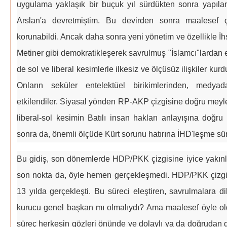
uygulama yaklaşık bir buçuk yıl sürdükten sonra yapıla
Arslan'a devretmiştim. Bu devirden sonra maalesef ç
korunabildi. Ancak daha sonra yeni yönetim ve özellikle İ
Metiner gibi demokratikleşerek savrulmuş "İslamcı"lardan e
de sol ve liberal kesimlerle ilkesiz ve ölçüsüz ilişkiler ku
Onların seküler entelektüel birikimlerinden, medy
etkilendiler. Siyasal yönden RP-AKP çizgisine doğru meyl
liberal-sol kesimin Batılı insan hakları anlayışına doğr
sonra da, önemli ölçüde Kürt sorunu hatırına İHD'leşme süre
Bu gidiş, son dönemlerde HDP/PKK çizgisine iyice yakın
son nokta da, öyle hemen gerçekleşmedi. HDP/PKK çizgi
13 yılda gerçekleşti. Bu süreci eleştiren, savrulmalara d
kurucu genel başkan mı olmalıydı? Ama maalesef öyle o
süreç herkesin gözleri önünde ve dolaylı ya da doğrudan 