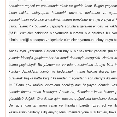
sorunların teşhisi ve çözümünde eksik ve geride kaldı. Bugün yaşana
insan hakları anlayışının İslamcılık duvarına toslaması ve aş
perspektifinin yeterince anlaşılmamasının temelinde dini iyice siyasal k
vardı. İslamcılık bu kimlik yapısıyla sorunlara gereken empati ve yak
[6]
Bu cümleler hakkında bir yorumda bunmayı bile gereksiz buluyor,
zihnin ürettiği bu saçma ve içeriksiz cümlelerin yorumunu okuyucuya b
Ancak aynı yazısında Gergerlioğlu büyük bir haksızlık yaparak şunlar
yıllarda ideolojik grupların her biri kendi dertleriyle meşguldü. Herke
bulma peşindeydi. Bu yüzden sol ve İslami kesimlerin de ayrı birer 
kurulan derneklerin içeriği ve hedefindeki insan hakları ibaresi her 
bırakarak başka hatta karşıt kesimden mağdurların sorunlarıyla ilgile
itti."
"Daha çok radikal çevrelerin öncülüğünde başlayan dernek, yaşa
sahada önemli taban bulmuştu. Ancak bu, dindarların insan hakları pe
görüntüsü değildi. Zira dindar için mesele çoğunlukla kendisine dokuna
Der açısından tamamen yalan ve iftiradan ibarettir. Evet sol ve lib
kesimlerinin haklarıyla ilgileniyor, Müslümanlara yönelik zulümleri, hak