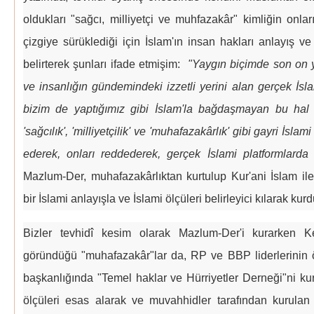
oldukları "sağcı, milliyetçi ve muhfazakâr" kimliğin onlar
çizgiye sürüklediği için İslam'ın insan hakları anlayış v
belirterek şunları ifade etmişim:
"Yaygın biçimde son on 
ve insanlığın gündemindeki izzetli yerini alan gerçek İslam
bizim de yaptığımız gibi İslam'la bağdaşmayan bu hal 
'sağcılık', 'milliyetçilik' ve 'muhafazakârlık' gibi gayri İsla
ederek, onları reddederek, gerçek İslami platformlarda y
Mazlum-Der, muhafazakârlıktan kurtulup Kur'ani İslam ile
bir İslami anlayışla ve İslami ölçüleri belirleyici kılarak kurd
Bizler tevhidî kesim olarak Mazlum-Der'i kurarken 
göründüğü "muhafazakâr"lar da, RP ve BBP liderlerinin
başkanlığında "Temel haklar ve Hürriyetler Derneği"ni kur
ölçüleri esas alarak ve muvahhidler tarafından kurula