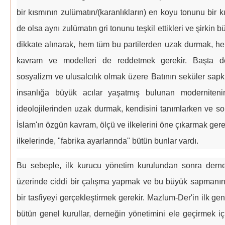
bir kısmının zulümatın/(karanlıkların) en koyu tonunu bir
de olsa aynı zulümatın gri tonunu teşkil ettikleri ve şirkin 
dikkate alınarak, hem tüm bu partilerden uzak durmak, h
kavram ve modelleri de reddetmek gerekir. Başta demo
sosyalizm ve ulusalcılık olmak üzere Batının seküler sap
insanlığa büyük acılar yaşatmış bulunan modernite
ideolojilerinden uzak durmak, kendisini tanımlarken ve so
İslam'ın özgün kavram, ölçü ve ilkelerini öne çıkarmak gere
ilkelerinde, "fabrika ayarlarında" bütün bunlar vardı.
Bu sebeple, ilk kurucu yönetim kurulundan sonra derne
üzerinde ciddi bir çalışma yapmak ve bu büyük sapmanın 
bir tasfiyeyi gerçekleştirmek gerekir. Mazlum-Der'in ilk ge
bütün genel kurullar, derneğin yönetimini ele geçirmek içi