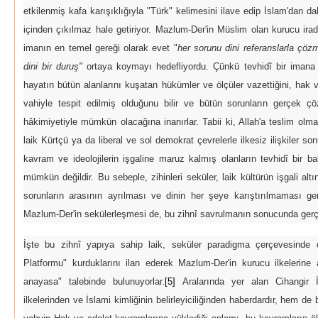
etkilenmiş kafa karışıklığıyla "Türk" kelimesini ilave edip İslam'dan d
içinden çıkılmaz hale getiriyor. Mazlum-Der'in Müslim olan kurucu irade
imanın en temel gereği olarak evet "
her sorunu dini referanslarla çöz
dini bir duruş"
ortaya koymayı hedefliyordu. Çünkü tevhidî bir imana 
hayatın bütün alanlarını kuşatan hükümler ve ölçüler vazettiğini, hak v
vahiyle tespit edilmiş olduğunu bilir ve bütün sorunların gerçek
hâkimiyetiyle mümkün olacağına inanırlar. Tabii ki, Allah'a teslim o
laik Kürtçü ya da liberal ve sol demokrat çevrelerle ilkesiz ilişkiler so
kavram ve ideolojilerin işgaline maruz kalmış olanların tevhidî bir b
mümkün değildir. Bu sebeple, zihinleri seküler, laik kültürün işgali altı
sorunların arasının ayrılması ve dinin her şeye karıştırılmaması gere
Mazlum-Der'in sekülerleşmesi de, bu zihnî savrulmanın sonucunda gerç
İşte bu zihnî yapıya sahip laik, seküler paradigma çerçevesinde
Platformu" kurduklarını ilan ederek Mazlum-Der'in kurucu ilkelerine 
anayasa" talebinde bulunuyorlar.
[5]
Aralarında yer alan Cihangir 
ilkelerinden ve İslami kimliğinin belirleyiciliğinden haberdardır, hem de b