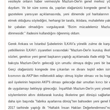
vesileyle onların haber vermesiyle Mazlum-Der'in genel merkez yöne
duydum. Ve bir süre sonra da, yapılan olağanüstü kongrede genel 
gazetelere yansıyan açıklamasında, yeni dönemde yol haritalarını
etmek olduğunu söylediğini, herhangi bir tarafa, iktidara, muhalefete y
bir çabaları olmadığını vurgulayarak “Bizim mücadelemiz Mazlum
dönmesidir." ifadesini kullandığını öğrenmiş oldum.
Gerek Ankara ve İstanbul Şubelerinin İLKAV'a yönelik zulme de karş
yetkililerinin İLKAV'ı ziyaretleri sırasındaki "Mazlum-Der'in kuruluş ilke
sözleri, gerekse yeni genel başkanın yaptığı açıklamada ifade ettiği "f
bakışta Mazlum-Der'in geleceği için umutlu olmaya doğru yeni bir başlan
Gerçi olağanüstü kongrede öne çıkarılan ve divanı teşkil eden isi
kısmının da AKP'den milletvekili adayı olmuş kişiler olması ve bu kog
asil üyelerinin hepsinin AKP'li olması geleceğe dair umutları kırıcı bi
de uygulamayı bekleyip göreceğiz. İnşaAllah Mazlum-Der'in yeni yönetic
söylemlerinin altını doldurarak kuruluş ilkelerine geri dönüşü sağlar
daha işin başında "fabrika ayarlarına dönüş"ten bahseden yeni gene
2017 tarihinde yaptığı ilk "Haftalık İnsan Hakları Değerlendirmesi"