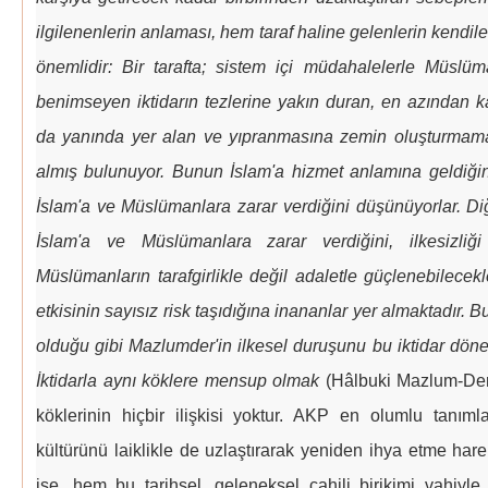
ilgilenenlerin anlaması, hem taraf haline gelenlerin kendi
önemlidir: Bir tarafta; sistem içi müdahalelerle Müsl
benimseyen iktidarın tezlerine yakın duran, en azından
da yanında yer alan ve yıpranmasına zemin oluşturmama
almış bulunuyor. Bunun İslam'a hizmet anlamına geldiğin
İslam'a ve Müslümanlara zarar verdiğini düşünüyorlar. Diğ
İslam'a ve Müslümanlara zarar verdiğini, ilkesizliği 
Müslümanların tarafgirlikle değil adaletle güçlenebilecekle
etkisinin sayısız risk taşıdığına inananlar yer almaktadır.
olduğu gibi Mazlumder'in ilkesel duruşunu bu iktidar dön
İktidarla aynı köklere mensup olmak
(Hâlbuki Mazlum-Der'
köklerinin hiçbir ilişkisi yoktur. AKP en olumlu tanı
kültürünü laiklikle de uzlaştırarak yeniden ihya etme hare
ise, hem bu tarihsel, geleneksel cahili birikimi vahi