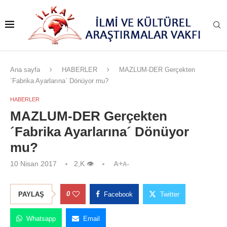
Ana sayfa
HABERLER
MAZLUM-DER Gerçekten
´Fabrika Ayarlarına´ Dönüyor mu?
HABERLER
MAZLUM-DER Gerçekten
´Fabrika Ayarlarına´ Dönüyor
mu?
10 Nisan 2017
2,K
👁
A+
A-
0
PAYLAŞ
Facebook
Twitter
Whatsapp
Email