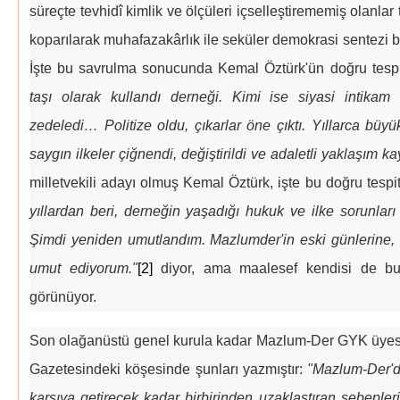
süreçte tevhidî kimlik ve ölçüleri içselleştirememiş olanlar
koparılarak muhafazakârlık ile seküler demokrasi sentezi b
İşte bu savrulma sonucunda Kemal Öztürk'ün doğru tespi
taşı olarak kullandı derneği. Kimi ise siyasi intikam 
zedeledi… Politize oldu, çıkarlar öne çıktı. Yıllarca bü
saygın ilkeler çiğnendi, değiştirildi ve adaletli yaklaşım k
milletvekili adayı olmuş Kemal Öztürk, işte bu doğru tespi
yıllardan beri, derneğin yaşadığı hukuk ve ilke sorunları
Şimdi yeniden umutlandım. Mazlumder'in eski günlerine, 
umut ediyorum."
[2]
diyor, ama maalesef kendisi de bu 
görünüyor.
Son olağanüstü genel kurula kadar Mazlum-Der GYK üyesi 
Gazetesindeki köşesinde şunları yazmıştır:
"Mazlum-Der'de 
karşıya getirecek kadar birbirinden uzaklaştıran sebepler