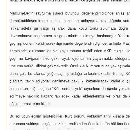
ve Neyi Temsil Ed
Mazlum-Der'in savrulma süreci bütüncül değerlendirildiğinde anlaşıl
demokratikleşerek seküler insan hakları anlayışına kayıldığında so
istikametteki gri çizgi aşılarak daha koyu tonlu zulümâta doğru
davranılmaya başlanınca bir grup rahatsız olmaya başlamıştır. Yani r
geçmiş dönem kendi sürekliliği içinde değerlendirildiğinde, aslında Maz
zemininde zulümatın gri ve koyu tonunu teşkil eden AKP çizgisi il
geçirme kavgasının ve çirkin ayak oyunlarının yaşanmakta olduğuna d
unsurun varlığı dikkat çekmektedir. Özellikle Kürt sorununa yaklaşımd
daha çok bu alanda yoğunlaşmış olduğu anlaşılmaktadır. Bir uç 
çizgisini takip ediyorlar denilmeye haklılık kazandıracak kadar o çi
bulunurken, diğer uç ise "Kürt sorunu yok" diyenlerin de içinde yer ald
edilmeye haklılık kazandırabilecek kadar eklemlenmiş ve biraz da ka
eğilimi temsil etmektedir.
Bu iki ucun eğilim gösterdikleri Kürt sorunu yaklaşımlarını kısaca de
sorununa yaklaşımı, şüphesiz ki, kendisinden önceki bütün hükümetleri