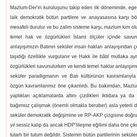
Mazlum-Der'in kuruluşunu takip eden ilk döneminde, ege
laik demokratik bütün partilere ve anayasasına karşı böy
mesafeli durulur ve bu zalim sisteme karşı, mazlum kim ol
temel hak ve özgürlükleri İslami ölçüler içinde savun
anlayışımızın Batının seküler insan hakları anlayışından ço
taşıdığı özellikle vurgulanır ve Hakk ile bâtıl mutlaka ayr
özgürlükleri savunulurken ve kendi temel haklar anlayışımı
seküler paradigmanın ve Batı kültürünün kavramlarıyl
özgün kavramlarımız öne çıkarılırdı. Bu bakımdan, Mazlu
yaptıkları açıklamalarda altını çizdikleri iktidara ya 
bağımsız çalışmak (önemli olmakla beraber) asla yeterli d
seküler demokratik değişimine ve RP-AKP çizgisine doğru 
yıl sessiz kalıp da ancak HDP'lileşme eğilimi daha öne çıkın
tutarlı bir tutum değildir. Sistemin bütün partilerinin seküle