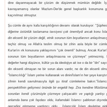
dine dayanmayacak bir çözüm de düşünmek mümkün değildir. İşt
kavrayamamış olanlar Mazlum-Der'de genel başkanlık konumuna ge
kaçınılmaz olmuştur.
Şu cümle de aynı kafa karışıklığının devamı olarak kuruluyor: "
Şüphesi
diğerine üstünlük taslamama tavsiyesi çok önemliydi ancak konu İslam
din eksenli bir çözüm değil, etnik sorunun tüm boyutlarının anlaşılması
teçhiz olmuş ve Allah'a teslim olmuş bir zihin asla böyle bir cüm
Kur'an'ın ırk konusuna yaklaşımını "çok önemli" bulmuş. Ancak Kur'an'ı
sorunun tüm boyutlarının anlaşılmasına ve çözmeye" yetmezmiş. P
değerler hangi düşünce, kültür ya da ideolojiye ait ise o da bir "din" sa
din eksenli olmayan ne bir sorun alanı vardır, ne de din eksenli o
"İslamcılılığı" İslam yerine kullanarak ve dinin/İslam'ın her şeye karışt
zihnin kendi savrulmasıyla ilgili şu itiraf cümlelerine bakın:
"İslam
perspektifinin gelişmesi önünde bir engeldi hep. Zira kendine Müslüman
sorunları kendi çözümüyle çözmeye çalışacaktı ve yaptığı yanlış
anlamda bana çok faydası oldu, kafamdaki İslamcı şablonun dışındaki
gerçeğini görmeme yardımcı oldu… İslamcılık İslam devletine giden 