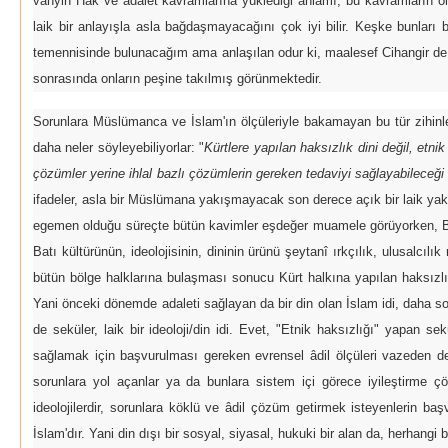
vahyin Hak ve adalet kavramlarına yüklediği anlamı, bu kavramların ölç
laik bir anlayışla asla bağdaşmayacağını çok iyi bilir. Keşke bunları b
temennisinde bulunacağım ama anlaşılan odur ki, maalesef Cihangir d
sonrasında onların peşine takılmış görünmektedir.
Sorunlara Müslümanca ve İslam'ın ölçüleriyle bakamayan bu tür zihinle
daha neler söyleyebiliyorlar: "
Kürtlere yapılan haksızlık dini değil, etnik
çözümler yerine ihlal bazlı çözümlerin gereken tedaviyi sağlayabileceği 
ifadeler, asla bir Müslümana yakışmayacak son derece açık bir laik yak
egemen olduğu süreçte bütün kavimler eşdeğer muamele görüyorken, Ba
Batı kültürünün, ideolojisinin, dininin ürünü şeytanî ırkçılık, ulusalcıl
bütün bölge halklarına bulaşması sonucu Kürt halkına yapılan haksızlı
Yani önceki dönemde adaleti sağlayan da bir din olan İslam idi, daha so
de seküler, laik bir ideoloji/din idi. Evet, "Etnik haksızlığı" yapan sekül
sağlamak için başvurulması gereken evrensel âdil ölçüleri vazeden de 
sorunlara yol açanlar ya da bunlara sistem içi görece iyileştirme ç
ideolojilerdir, sorunlara köklü ve âdil çözüm getirmek isteyenlerin baş
İslam'dır. Yani din dışı bir sosyal, siyasal, hukuki bir alan da, herhang