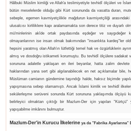
Hâlbuki Müslim kimliği ve Allah'a teslimiyetiyle tevhidî ölçüleri ve İslam
bütün meselelerde olduğu gibi Kürt sorununda da vasatta duran, mute
sebeple, egemen kavmiyetçilikle mağdurun kavmiyetçiliği arasındaki
ulusalcısı kirliliklere kapı aralamamakta son derece titiz ve duyarlı ol
mü'minlerinin akîde ortak paydasında eşdeğer ve saygıdeğer ka
olmayanlarının ise insan olmak bakımından "insanlıkta kardeş"ler ol
hepsini yaratmış olan Allah'ın lütfettiği temel hak ve özgürlüklerin 
almış ve dosdoğru istikameti korumuştu. Bu tevhidî ölçülere sadakat v
sorununa adaletle yaklaşan en ileri beyanlar, hatta zalim devle
haklarından yana sert gibi algılanabilecek en net açıklamalar bile,
Müslüman camianın gündemine taşındığı halde, haksız biçimde yapılan 
yapışmasına sebep olamamıştı. Ancak İslami kimlik ve tevhidî ilkel
sekülerleşme serüveni sonunda Kürt sorununa yaklaşımda ölçüyü kaç
belirleyici olmaktan çıktığı bir Mazlum-Der için yapılan "Kürtçü"
yapışabilme imkânını bulmuştur.
Mazlum-Der'in Kurucu İlkelerine
ya da "Fabrika Ayarlarına"