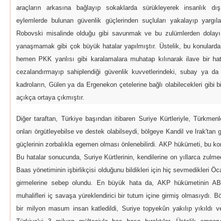
araçların arkasına bağlayıp sokaklarda sürükleyerek insanlık dışı
eylemlerde bulunan güvenlik güçlerinden suçluları yakalayıp yargı
Robovski misalinde olduğu gibi savunmak ve bu zulümlerden dolayı 
yanaşmamak gibi çok büyük hatalar yapılmıştır. Üstelik, bu konularda 
hemen PKK yanlısı gibi karalamalara muhatap kılınarak ilave bir hat
cezalandırmayıp sahiplendiği güvenlik kuvvetlerindeki, subay ya da 
kadroların, Gülen ya da Ergenekon çetelerine bağlı olabilecekleri gibi
açıkça ortaya çıkmıştır.
Diğer taraftan, Türkiye başından itibaren Suriye Kürtleriyle, Türkmenl
onları örgütleyebilse ve destek olabilseydi, bölgeye Kandil ve Irak'ta
güçlerinin zorbalıkla egemen olması önlenebilirdi. AKP hükümeti, bu kon
Bu hatalar sonucunda, Suriye Kürtlerinin, kendilerine on yıllarca zulm
Baas yönetiminin işbirlikçisi olduğunu bildikleri için hiç sevmedikleri
girmelerine sebep olundu. En büyük hata da, AKP hükümetinin AB
muhalifleri iç savaşa yüreklendirici bir tutum içine girmiş olmasıydı. 
bir milyon masum insan katledildi, Suriye topyekûn yakılıp yıkıldı ve