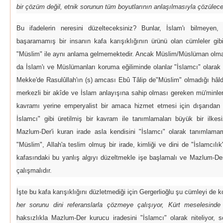
bir çözüm değil, etnik sorunun tüm boyutlarının anlaşılmasıyla çözülec
Bu ifadelerin neresini düzelteceksiniz? Bunlar, İslam'ı bilmeyen
başaramamış bir insanın kafa karışıklığının ürünü olan cümleler gibi
"Müslim" ile aynı anlama gelmemektedir. Ancak Müslim/Müslüman olm
da İslam'ı ve Müslümanları koruma eğiliminde olanlar "İslamcı" olarak
Mekke'de Rasulûllah'ın (s) amcası Ebû Tâlip de"Müslim" olmadığı hâlde 
merkezli bir akîde ve İslam anlayışına sahip olması gereken mü'minleri
kavramı yerine emperyalist bir amaca hizmet etmesi için dışarıdan Ba
İslamcı" gibi üretilmiş bir kavram ile tanımlamaları büyük bir ilkesi
Mazlum-Der'i kuran irade asla kendisini "İslamcı" olarak tanımlamam
"Müslim", Allah'a teslim olmuş bir irade, kimliği ve dini de "İslamcılık
kafasındaki bu yanlış algıyı düzeltmekle işe başlamalı ve Mazlum-Der
çalışmalıdır.
İşte bu kafa karışıklığını düzletmediği için Gergerlioğlu şu cümleyi de k
her sorunu dini referanslarla çözmeye çalışıyor, Kürt meselesinde 
haksızlıkla Mazlum-Der kurucu iradesini "İslamcı" olarak niteliyor,