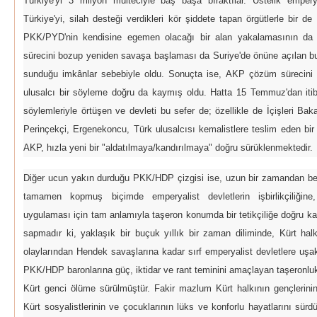
Türkiye'yi 3 milyon mülteciyle baş başa bıraktılar. Üstelik emperya
Türkiye'yi, silah desteği verdikleri kör şiddete tapan örgütlerle bir d
PKK/PYD'nin kendisine egemen olacağı bir alan yakalamasının da
sürecini bozup yeniden savaşa başlaması da Suriye'de önüne açılan bu 
sunduğu imkânlar sebebiyle oldu. Sonuçta ise, AKP çözüm sürecini 
ulusalcı bir söyleme doğru da kaymış oldu. Hatta 15 Temmuz'dan it
söylemleriyle örtüşen ve devleti bu sefer de; özellikle de İçişleri B
Perinçekçi, Ergenekoncu, Türk ulusalcısı kemalistlere teslim eden bi
AKP, hızla yeni bir "aldatılmaya/kandırılmaya" doğru sürüklenmektedir.
Diğer ucun yakın durduğu PKK/HDP çizgisi ise, uzun bir zamandan beri 
tamamen kopmuş biçimde emperyalist devletlerin işbirlikçiliğine,
uygulaması için tam anlamıyla taşeron konumda bir tetikçiliğe doğru k
sapmadır ki, yaklaşık bir buçuk yıllık bir zaman diliminde, Kürt ha
olaylarından Hendek savaşlarına kadar sırf emperyalist devletlere uşa
PKK/HDP baronlarına güç, iktidar ve rant teminini amaçlayan taşeronluk
Kürt genci ölüme sürülmüştür. Fakir mazlum Kürt halkının gençlerini
Kürt sosyalistlerinin ve çocuklarının lüks ve konforlu hayatlarını sürd