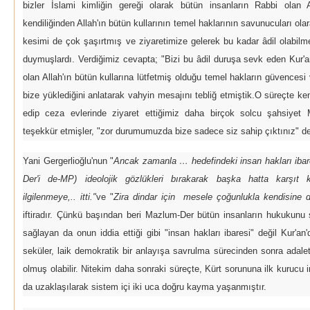
bizler İslami kimliğin gereği olarak bütün insanların Rabbi olan 
kendiliğinden Allah'ın bütün kullarının temel haklarının savunucuları ola
kesimi de çok şaşırtmış ve ziyaretimize gelerek bu kadar âdil olabilm
duymuşlardı. Verdiğimiz cevapta; "Bizi bu âdil duruşa sevk eden Kur'an'
olan Allah'ın bütün kullarına lütfetmiş olduğu temel hakların güvencesi
bize yüklediğini anlatarak vahyin mesajını tebliğ etmiştik.O süreçte ken
edip ceza evlerinde ziyaret ettiğimiz daha birçok solcu şahsiyet
teşekkür etmişler, "zor durumumuzda bize sadece siz sahip çıktınız" d
Yani Gergerlioğlu'nun "
Ancak zamanla … hedefindeki insan hakları iba
Der'i de-MP) ideolojik gözlükleri bırakarak başka hatta karşıt 
ilgilenmeye,.. itti."
ve "
Zira dindar için mesele çoğunlukla kendisine do
iftiradır. Çünkü başından beri Mazlum-Der bütün insanların hukukunu
sağlayan da onun iddia ettiği gibi "insan hakları ibaresi" değil Kur'an
seküler, laik demokratik bir anlayışa savrulma sürecinden sonra adal
olmuş olabilir. Nitekim daha sonraki süreçte, Kürt sorununa ilk kurucu 
da uzaklaşılarak sistem içi iki uca doğru kayma yaşanmıştır.