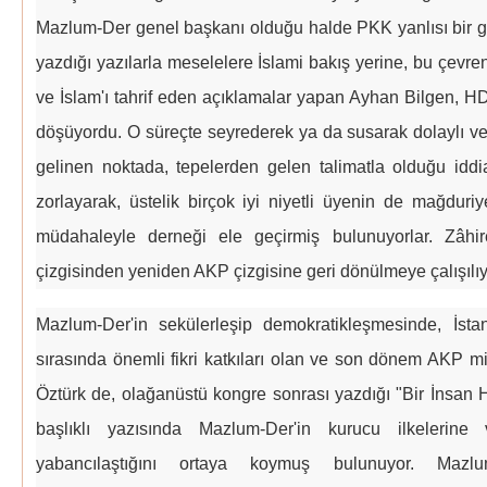
Mazlum-Der genel başkanı olduğu halde PKK yanlısı bir
yazdığı yazılarla meselelere İslami bakış yerine, bu çevre
ve İslam'ı tahrif eden açıklamalar yapan Ayhan Bilgen, HD
döşüyordu. O süreçte seyrederek ya da susarak dolaylı v
gelinen noktada, tepelerden gelen talimatla olduğu idd
zorlayarak, üstelik birçok iyi niyetli üyenin de mağduri
müdahaleyle derneği ele geçirmiş bulunuyorlar. Zâ
çizgisinden yeniden AKP çizgisine geri dönülmeye çalışılıyo
Mazlum-Der'in sekülerleşip demokratikleşmesinde, İsta
sırasında önemli fikri katkıları olan ve son dönem AKP mi
Öztürk de, olağanüstü kongre sonrası yazdığı "Bir İnsan
başlıklı yazısında Mazlum-Der'in kurucu ilkelerin
yabancılaştığını ortaya koymuş bulunuyor. Mazl