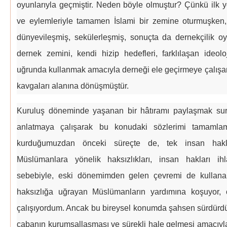
oyunlarıyla geçmiştir. Neden böyle olmuştur? Çünkü ilk y
ve eylemleriyle tamamen İslami bir zemine oturmuşken,
dünyevileşmiş, sekülerleşmiş, sonuçta da dernekçilik oy
dernek zemini, kendi hizip hedefleri, farklılaşan ideoloj
uğrunda kullanmak amacıyla derneği ele geçirmeye çalışan f
kavgaları alanına dönüşmüştür.
Kuruluş döneminde yaşanan bir hâtıramı paylaşmak sure
anlatmaya çalışarak bu konudaki sözlerimi tamamlam
kurduğumuzdan önceki süreçte de, tek insan hakl
Müslümanlara yönelik haksızlıkları, insan hakları ih
sebebiyle, eski dönemimden gelen çevremi de kullanarak
haksızlığa uğrayan Müslümanların yardımına koşuyor, 
çalışıyordum. Ancak bu bireysel konumda şahsen sürdürdü
çabanın kurumsallaşması ve sürekli hale gelmesi amacıyl