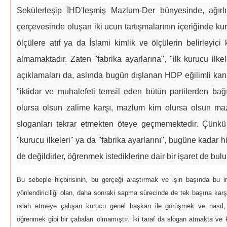
Sekülerleşip İHD'leşmiş Mazlum-Der bünyesinde, ağırl
çerçevesinde oluşan iki ucun tartışmalarının içeriğinde ku
ölçülere atıf ya da İslami kimlik ve ölçülerin belirleyici 
almamaktadır. Zaten "fabrika ayarlarına", "ilk kurucu ilk
açıklamaları da, aslında bugün dışlanan HDP eğilimli ka
"iktidar ve muhalefeti temsil eden bütün partilerden ba
olursa olsun zalime karşı, mazlum kim olursa olsun ma
sloganları tekrar etmekten öteye geçmemektedir. Çünkü
"kurucu ilkeleri" ya da "fabrika ayarlarını", bugüne kadar 
de değildirler, öğrenmek istediklerine dair bir işaret de bu
Bu sebeple hiçbirisinin, bu gerçeği araştırmak ve işin başında bu 
yönlendiriciliği olan, daha sonraki sapma sürecinde de tek başına kar
ıslah etmeye çalışan kurucu genel başkan ile görüşmek ve nasıl, 
öğrenmek gibi bir çabaları olmamıştır. İki taraf da slogan atmakta ve ke