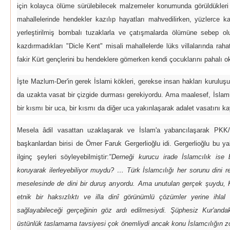
için kolayca ölüme sürülebilecek malzemeler konumunda görüldükleri is
mahallelerinde hendekler kazılıp hayatları mahvedilirken, yüzlerce k
yerleştirilmiş bombalı tuzaklarla ve çatışmalarda ölümüne sebep o
kazdırmadıkları "Dicle Kent" misali mahallelerde lüks villalarında ra
fakir Kürt gençlerini bu hendeklere gömerken kendi çocuklarını pahalı ok
İşte Mazlum-Der'in gerek İslami kökleri, gerekse insan hakları kuruluşu o
da uzakta vasat bir çizgide durması gerekiyordu. Ama maalesef, İslami
bir kısmı bir uca, bir kısmı da diğer uca yakınlaşarak adalet vasatını kay
Mesela âdil vasattan uzaklaşarak ve İslam'a yabancılaşarak PKK
başkanlardan birisi de Ömer Faruk Gergerlioğlu idi. Gergerlioğlu bu y
ilginç şeyleri söyleyebilmiştir:
"Derneği kurucu irade İslamcılık ise 
koruyarak ilerleyebiliyor muydu? … Türk İslamcılığı her sorunu dini r
meselesinde de dini bir duruş arıyordu. Ama unutulan gerçek şuydu, Kü
etnik bir haksızlıktı ve illa dinî görünümlü çözümler yerine ihlal
sağlayabileceği gerçeğinin göz ardı edilmesiydi. Şüphesiz Kur'andak
üstünlük taslamama tavsiyesi çok önemliydi ancak konu İslamcılığın zor