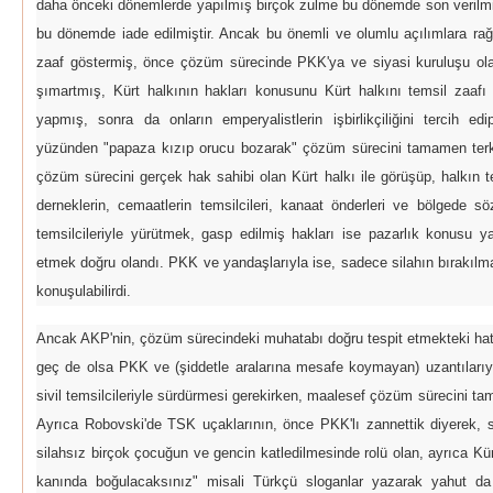
daha önceki dönemlerde yapılmış birçok zulme bu dönemde son verilmi
bu dönemde iade edilmiştir. Ancak bu önemli ve olumlu açılımlara ra
zaaf göstermiş, önce çözüm sürecinde PKK'ya ve siyasi kuruluşu olan
şımartmış, Kürt halkının hakları konusunu Kürt halkını temsil zaafı
yapmış, sonra da onların emperyalistlerin işbirlikçiliğini tercih e
yüzünden "papaza kızıp orucu bozarak" çözüm sürecini tamamen terk e
çözüm sürecini gerçek hak sahibi olan Kürt halkı ile görüşüp, halkın tem
derneklerin, cemaatlerin temsilcileri, kanaat önderleri ve bölgede sö
temsilcileriyle yürütmek, gasp edilmiş hakları ise pazarlık konusu ya
etmek doğru olandı. PKK ve yandaşlarıyla ise, sadece silahın bırakılm
konuşulabilirdi.
Ancak AKP'nin, çözüm sürecindeki muhatabı doğru tespit etmekteki hata
geç de olsa PKK ve (şiddetle aralarına mesafe koymayan) uzantılarıyl
sivil temsilcileriyle sürdürmesi gerekirken, maalesef çözüm sürecini t
Ayrıca Robovski'de TSK uçaklarının, önce PKK'lı zannettik diyerek, so
silahsız birçok çocuğun ve gencin katledilmesinde rolü olan, ayrıca Kür
kanında boğulacaksınız" misali Türkçü sloganlar yazarak yahut da ö