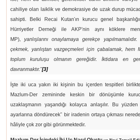
cahiliye olan laiklik ve demokrasiye de uzak durup mücad
sahipti. Belki Recai Kutan'ın kurucu genel başkanlığ
Hürriyetler Derneği ile AKP'nin aynı köklere mensu
MP),
yanlışlarını onaylamaya gerekçe yapılmamalıdır. 
çekmek, yanlıştan vazgeçmeleri için çabalamak, hem 
toplum kuruluşu olmanın gereğidir. İktidara en ge
davranmaktır."
[3]
İşte iki uca yakın iki kişinin bu içerden tespitleri birlik
Mazlum-Der zemininde keskin bir dönüşümle kuruc
uzaklaşmanın yaşandığı kolayca anlaşılır. Bu yüzden
ayarlarına döndürecek" bir iradenin ortaya çıkması nere
hâliyle çok zor gibi görünmektedir.
Mazlum-Der İçindeki İki Uç Nasıl Oluştu