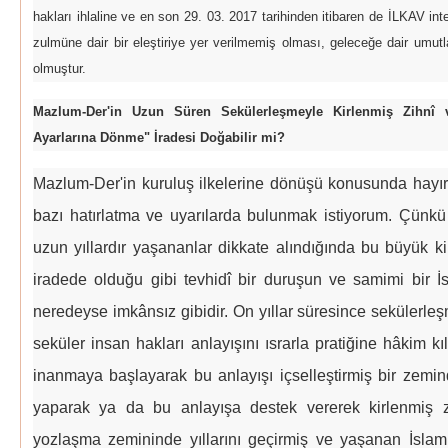
hakları ihlaline ve en son 29. 03. 2017 tarihinden itibaren de İLKAV in
zulmüne dair bir eleştiriye yer verilmemiş olması, geleceğe dair umut
olmuştur.
Mazlum-Der'in Uzun Süren Sekülerleşmeyle Kirlenmiş Zihnî 
Ayarlarına Dönme" İradesi Doğabilir mi?
Mazlum-Der'in kuruluş ilkelerine dönüşü konusunda hayırlı
bazı hatırlatma ve uyarılarda bulunmak istiyorum. Çünkü
uzun yıllardır yaşananlar dikkate alındığında bu büyük ki
iradede olduğu gibi tevhidî bir duruşun ve samimi bir İ
neredeyse imkânsız gibidir. On yıllar süresince sekülerle
seküler insan hakları anlayışını ısrarla pratiğine hâkim k
inanmaya başlayarak bu anlayışı içselleştirmiş bir zemi
yaparak ya da bu anlayışa destek vererek kirlenmiş z
yozlaşma zemininde yıllarını geçirmiş ve yaşanan İslami, 