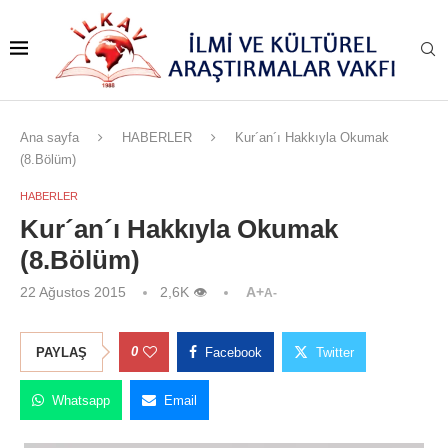
Ana sayfa
HABERLER
Kur´an´ı Hakkıyla Okumak
(8.Bölüm)
HABERLER
Kur´an´ı Hakkıyla Okumak
(8.Bölüm)
22 Ağustos 2015
2,6K
👁
A+
A-
0
PAYLAŞ
Facebook
Twitter
Whatsapp
Email