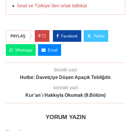
İsrail ve Türkiye´den ortak tatbikat
0
PAYLAŞ
Facebook
Twitter
Whatsapp
Email
önceki yazı
Hutbe: Davetçiye Düşen Apaçık Tebliğdir.
sonraki yazı
Kur´an´ı Hakkıyla Okumak (9.Bölüm)
YORUM YAZIN