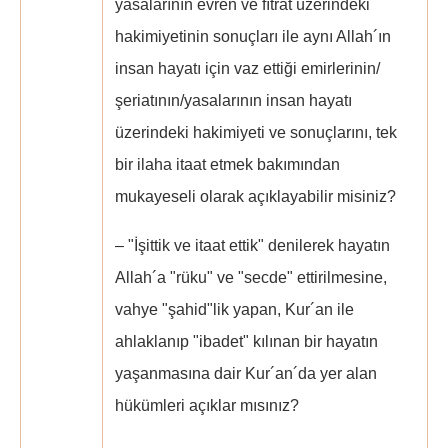
yasalarının evren ve fıtrat üzerindeki
hakimiyetinin sonuçları ile aynı Allah´ın
insan hayatı için vaz ettiği emirlerinin/
şeriatının/yasalarının insan hayatı
üzerindeki hakimiyeti ve sonuçlarını, tek
bir ilaha itaat etmek bakımından
mukayeseli olarak açıklayabilir misiniz?
– "İşittik ve itaat ettik" denilerek hayatın
Allah´a "rüku" ve "secde" ettirilmesine,
vahye "şahid"lik yapan, Kur´an ile
ahlaklanıp "ibadet" kılınan bir hayatın
yaşanmasına dair Kur´an´da yer alan
hükümleri açıklar mısınız?