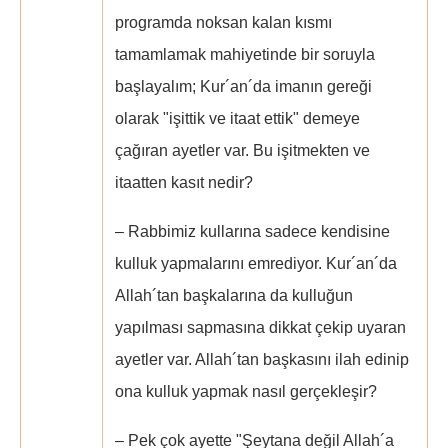
programda noksan kalan kısmı
tamamlamak mahiyetinde bir soruyla
başlayalım; Kur´an´da imanın gereği
olarak "işittik ve itaat ettik" demeye
çağıran ayetler var. Bu işitmekten ve
itaatten kasıt nedir?
– Rabbimiz kullarına sadece kendisine
kulluk yapmalarını emrediyor. Kur´an´da
Allah´tan başkalarına da kulluğun
yapılması sapmasına dikkat çekip uyaran
ayetler var. Allah´tan başkasını ilah edinip
ona kulluk yapmak nasıl gerçekleşir?
– Pek çok ayette "Şeytana değil Allah´a