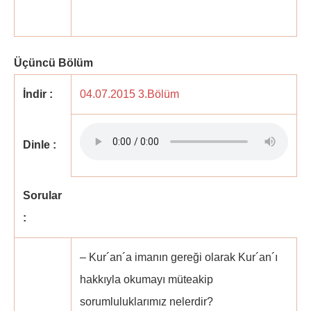
Üçüncü Bölüm
İndir :
04.07.2015 3.Bölüm
Dinle :
Sorular
:
– Kur´an´a imanın gereği olarak Kur´an´ı
hakkıyla okumayı müteakip
sorumluluklarımız nelerdir?