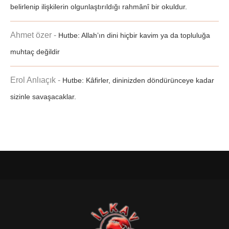
belirlenip ilişkilerin olgunlaştırıldığı rahmânî bir okuldur.
Ahmet özer
-
Hutbe: Allah’ın dini hiçbir kavim ya da topluluğa
muhtaç değildir
Erol Anlıaçık
-
Hutbe: Kâfirler, dininizden döndürünceye kadar
sizinle savaşacaklar.