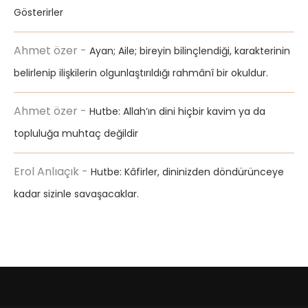
Gösterirler
Ahmet özer
-
Ayan; Aile; bireyin bilinçlendiği, karakterinin
belirlenip ilişkilerin olgunlaştırıldığı rahmânî bir okuldur.
Ahmet özer
-
Hutbe: Allah’ın dini hiçbir kavim ya da
topluluğa muhtaç değildir
Erol Anlıaçık
-
Hutbe: Kâfirler, dininizden döndürünceye
kadar sizinle savaşacaklar.