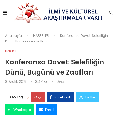
Ana sayfa
HABERLER
Konferansa Davet: Selefiliğin
Dünü, Bugünü ve Zaafları
HABERLER
Konferansa Davet: Selefiliğin
Dünü, Bugünü ve Zaafları
8 Aralık 2015
3,4K
👁
A+
A-
0
PAYLAŞ
Facebook
Twitter
Whatsapp
Email