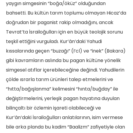
yaygın simgesinin “boğa/öküz” olduğundan
bahsetti. Bu kültün tarım toplumu olmayan Hicaz’da
doğrudan bir paganist rakip olmadığını, ancak
Tevrat’ta İsrailoğulları için en büyük teolojik sorunu
teşkil ettiğini vurguladı. Kur’ân’daki Yahudi
kıssalarında geçen “buzağı” (I’cl) ve “inek” (Bakara)
gibi kavramların aslında bu pagan kültüne yönelik
simgesel atıflar içerebileceğine değindi. Yahudilerin
çölde ısrarla tarım ürünleri talep etmelerini ve
“hıtta/bağışlanma” kelimesini “hınta/buğday” ile
değiştirmelerini, yerleşik pagan hayatına duyulan
bilinçaltı bir özlemin işareti olabileceği ve
Kur’ân’daki İsrailoğulları anlatılarının, isim vermese
bile arka planda bu kadim “Baalizm” zafiyetiyle olan