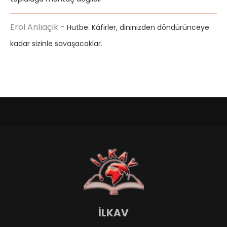
Erol Anlıaçık
-
Hutbe: Kâfirler, dininizden döndürünceye
kadar sizinle savaşacaklar.
İLKAV