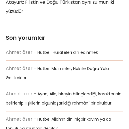
Atayurt; Filistin ve Doğu Türkistan aynı zulmün iki
yüzüdür
Son yorumlar
Ahmet özer
-
Hutbe : Hurafeleri din edinmek
Ahmet özer
-
Hutbe: Mü’minler, Hak ile Doğru Yolu
Gösterirler
Ahmet özer
-
Ayan; Aile; bireyin bilinçlendiği, karakterinin
belirlenip ilişkilerin olgunlaştırıldığı rahmânî bir okuldur.
Ahmet özer
-
Hutbe: Allah’ın dini hiçbir kavim ya da
topluluğa muhtaç değildir