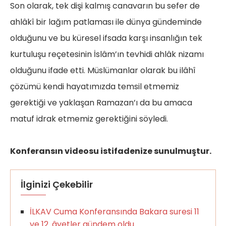
Son olarak, tek dişi kalmış canavarın bu sefer de
ahlâkî bir lağım patlaması ile dünya gündeminde
olduğunu ve bu küresel ifsada karşı insanlığın tek
kurtuluşu reçetesinin İslâm’ın tevhidi ahlâk nizamı
olduğunu ifade etti. Müslümanlar olarak bu ilâhî
çözümü kendi hayatımızda temsil etmemiz
gerektiği ve yaklaşan Ramazan’ı da bu amaca
matuf idrak etmemiz gerektiğini söyledi.
Konferansın videosu istifadenize sunulmuştur.
İlginizi Çekebilir
İLKAV Cuma Konferansında Bakara suresi 11
ve 12. âyetler gündem oldu.