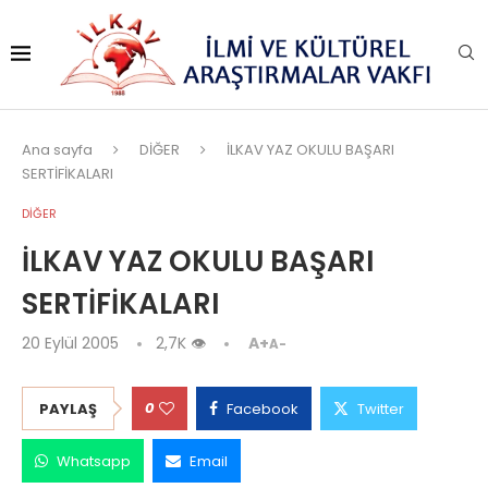
Ana sayfa
DİĞER
İLKAV YAZ OKULU BAŞARI
SERTİFİKALARI
DİĞER
İLKAV YAZ OKULU BAŞARI
SERTİFİKALARI
20 Eylül 2005
2,7K
👁
A+
A-
0
PAYLAŞ
Facebook
Twitter
Whatsapp
Email