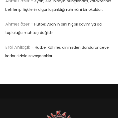
Ahmet özer
-
Ayan; Aile; bireyin bilinçlendiği, karakterinin
belirlenip ilişkilerin olgunlaştırıldığı rahmânî bir okuldur.
Ahmet özer
-
Hutbe: Allah’ın dini hiçbir kavim ya da
topluluğa muhtaç değildir
Erol Anlıaçık
-
Hutbe: Kâfirler, dininizden döndürünceye
kadar sizinle savaşacaklar.