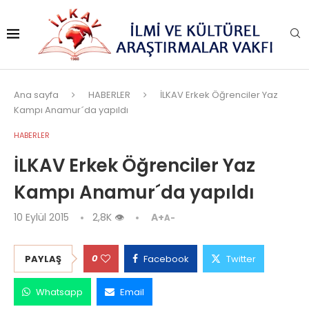
Ana sayfa
HABERLER
İLKAV Erkek Öğrenciler Yaz
Kampı Anamur´da yapıldı
HABERLER
İLKAV Erkek Öğrenciler Yaz
Kampı Anamur´da yapıldı
10 Eylül 2015
2,8K
👁
A+
A-
0
PAYLAŞ
Facebook
Twitter
Whatsapp
Email