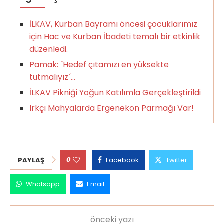
İLKAV, Kurban Bayramı öncesi çocuklarımız
için Hac ve Kurban İbadeti temalı bir etkinlik
düzenledi.
Pamak: ´Hedef çıtamızı en yüksekte
tutmalıyız´…
İLKAV Pikniği Yoğun Katılımla Gerçekleştirildi
Irkçı Mahyalarda Ergenekon Parmağı Var!
0
PAYLAŞ
Facebook
Twitter
Whatsapp
Email
önceki yazı