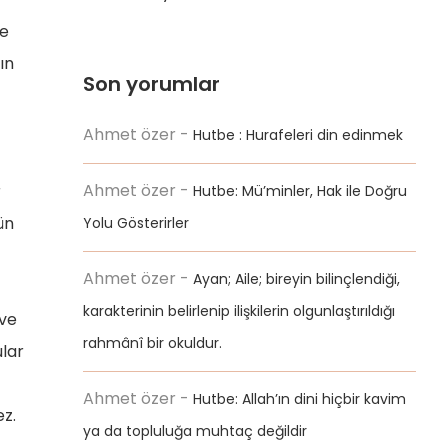
ve
ın
Son yorumlar
Ahmet özer
-
Hutbe : Hurafeleri din edinmek
Ahmet özer
-
r
Hutbe: Mü’minler, Hak ile Doğru
ün
Yolu Gösterirler
Ahmet özer
-
Ayan; Aile; bireyin bilinçlendiği,
karakterinin belirlenip ilişkilerin olgunlaştırıldığı
 ve
rahmânî bir okuldur.
ular
Ahmet özer
-
Hutbe: Allah’ın dini hiçbir kavim
ez.
ya da topluluğa muhtaç değildir