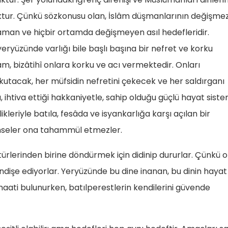
ktur. Çünkü sözkonusu olan, İslâm düşmanlarının değişme
 zaman ve hiçbir ortamda değişmeyen asıl hedefleridir.
yeryüzünde varlığı bile başlı başına bir nefret ve korku
m, bizâtihî onlara korku ve acı vermektedir. Onları
kutacak, her müfsidin nefretini çekecek ve her saldırganı
, ihtiva ettiği hakkaniyetle, sahip olduğu güçlü hayat siste
ikleriyle batıla, fesâda ve isyankarlığa karşı açılan bir
imseler ona tahammül etmezler.
ürlerinden birine döndürmek için didinip dururlar. Çünkü o
e endişe ediyorlar. Yeryüzünde bu dine inanan, bu dinin hayat
aati bulunurken, batılperestlerin kendilerini güvende