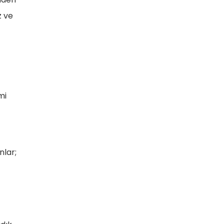
z ve
mi
nlar;