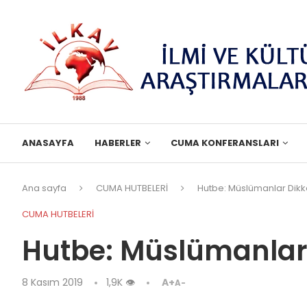
ANASAYFA
HABERLER
CUMA KONFERANSLARI
Ana sayfa
CUMA HUTBELERİ
Hutbe: Müslümanlar Dikka
CUMA HUTBELERİ
Hutbe: Müslümanlar 
8 Kasım 2019
1,9K
👁
A+
A-