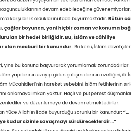
e bozgunculuklarının devam edebileceğine güvenemiyorlar.
âm’a karşı birlik olduklarını ifade buyurmaktadır.
Bütün câ
 Bu, çağlar boyunca, yani hiçbir zaman ve konuma bağ
ulan bir hedef birliğidir. Bu, İslâm ve câhiliye
var olan mecburî bir kanundur.
Bu konu, İslâm davetçiler
ri, yine bu kanuna başvurarak yorumlamak zorundadırlar.
lâm yapılarının uzayıp giden çatışmalarının özelliğini, ilk 
slâm Mücahidleri’nin hareket sebebini, İslâm fetihlerinin sırl
arını anlamaya imkan yoktur. Haçlı ve putperest düşmanlar 
üzenlediler ve düzenlemeye de devam etmektedirler.
an Yüce Allah’ın ifade buyurduğu zorunlu bir kanundur:
“…
eye kadar sizinle savaşmayı sürdüreceklerdir…”
ktur. Şer yolundaki iğrenç direnişi ve Müslümanları dinler