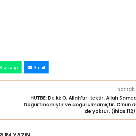
hatsapp
Email
sonraki
HUTBE: De ki: O, Allah’tır; tektir. Allah Samed
Doğurtmamıştır ve doğurulmamıştır. O’nun d
de yoktur. (İhlas:112
RUM YAZIN