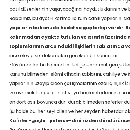
batıl düzenlerinin yaşayacağına, haydutluklarının v
Rabbimiz, bu âyet-i kerîme ile tüm cahilî yapıların İsl
yapıların bu konuda hedef ve güç birliği vardır.
kalınmadan ayakta tutulan ve ısrarla üzerinde dur
toplumlarının arasındaki ilişkilerin tabiatında 
ince eleyip sık dokumaları gereken bir kanundur.
Müslümanlar bu kanundan ileri gelen somut gerçekle
kanunu bilmeden İslâmî cihadın tabiatını, cahiliye ve İs
yapılarının uzayıp giden çatışmalarının özelliğini, ilk İ
ve aynı şekilde putperest veya haçlı seferlerinin esr
on dört asır boyunca dur-durak bilmeden seferler d
Şu halde bu, her şeyi bilen ve her şeyden haberdar ol
Kafirler -güçleri yeterse- dininizden döndürünc
Bu; iğrenç niyetlerini ortaya koyan dosdoğru bir buyru