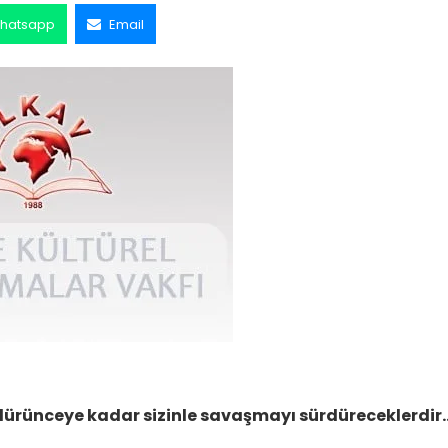
hatsapp
Email
döndürünceye kadar sizinle savaşmayı sürdüreceklerdir