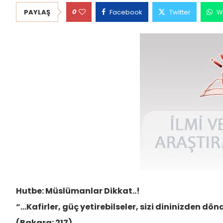
0
PAYLAŞ
Facebook
Twitter
W
Hutbe: Müslümanlar Dikkat..!
“…Kafirler, güç yetirebilseler, sizi dininizden 
(Bakara: 217)