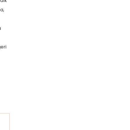
adık
a,
a
eri