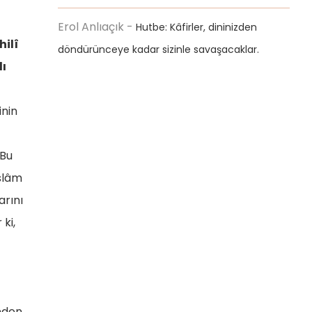
Erol Anlıaçık
-
Hutbe: Kâfirler, dininizden
hilî
döndürünceye kadar sizinle savaşacaklar.
lı
inin
 Bu
İslâm
arını
ki,
inden