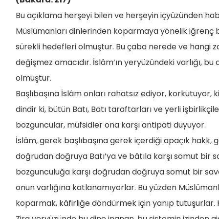
Bu açıklama herşeyi bilen ve herşeyin içyüzünden habe
Müslümanları dinlerinden koparmaya yönelik iğrenç bir
sürekli hedefleri olmuştur. Bu çaba nerede ve hangi 
değişmez amacıdır. İslâm’ın yeryüzündeki varlığı, bu d
olmuştur.
Başlıbaşına İslâm onları rahatsız ediyor, korkutuyor, k
dindir ki, bütün Batı, Batı taraftarları ve yerli işbirl
bozguncular, müfsidler ona karşı antipati duyuyor.
İslâm, gerek başlıbaşına gerek içerdiği apaçık hakk, ge
doğrudan doğruya Batı’ya ve bâtıla karşı somut bir sava
bozgunculuğa karşı doğrudan doğruya somut bir savaşt
onun varlığına katlanamıyorlar. Bu yüzden Müslümanla
koparmak, kâfirliğe döndürmek için yanıp tutuşurlar. Kâ
Zira yeryüzünde bu dine inanan, bu sistemin izinden