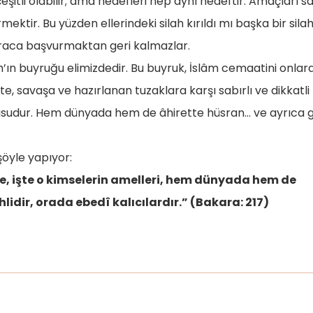
tli olabilir; ama hedefleri hep aynı hedeftir. Amaçları s
ktir. Bu yüzden ellerindeki silah kırıldı mı başka bir silah
 araca başvurmaktan geri kalmazlar.
’ın buyruğu elimizdedir. Bu buyruk, İslâm cemaatini onlar
e, savaşa ve hazırlanan tuzaklara karşı sabırlı ve dikkatli
usudur. Hem dünyada hem de âhirette hüsran… ve ayrıca g
 şöyle yapıyor:
e, işte o kimselerin amelleri, hem dünyada hem de
lidir, orada ebedî kalıcılardır.” (Bakara: 217)