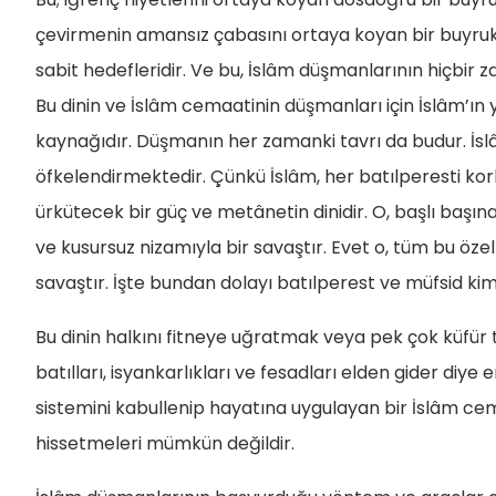
çevirmenin amansız çabasını ortaya koyan bir buyru
sabit hedefleridir. Ve bu, İslâm düşmanlarının hiçbir
Bu dinin ve İslâm cemaatinin düşmanları için İslâm’ın 
kaynağıdır. Düşmanın her zamanki tavrı da budur. İslâ
öfkelendirmektedir. Çünkü İslâm, her batılperesti kor
ürkütecek bir güç ve metânetin dinidir. O, başlı başına
ve kusursuz nizamıyla bir savaştır. Evet o, tüm bu özell
savaştır. İşte bundan dolayı batılperest ve müfsid k
Bu dinin halkını fitneye uğratmak veya pek çok küfür t
batılları, isyankarlıkları ve fesadları elden gider diy
sistemini kabullenip hayatına uygulayan bir İslâm cem
hissetmeleri mümkün değildir.