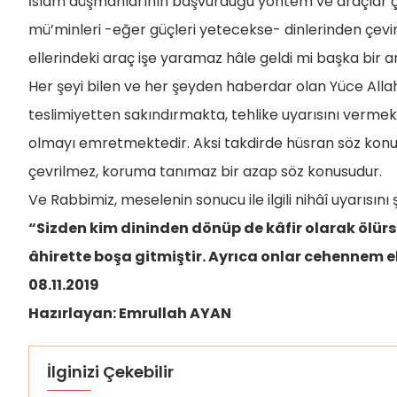
İslâm düşmanlarının başvurduğu yöntem ve araçlar çeşi
mü’minleri -eğer güçleri yetecekse- dinlerinden çevirme
ellerindeki araç işe yaramaz hâle geldi mi başka bir
Her şeyi bilen ve her şeyden haberdar olan Yüce Allah
teslimiyetten sakındırmakta, tehlike uyarısını vermekt
olmayı emretmektedir. Aksi takdirde hüsran söz kon
çevrilmez, koruma tanımaz bir azap söz konusudur.
Ve Rabbimiz, meselenin sonucu ile ilgili nihâî uyarısını
“Sizden kim dininden dönüp de kâfir olarak ölürs
âhirette boşa gitmiştir. Ayrıca onlar cehennem eh
08.11.2019
Hazırlayan: Emrullah AYAN
İlginizi Çekebilir