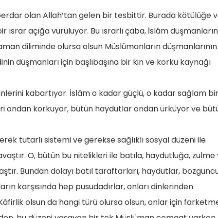
rdar olan Allah’tan gelen bir tesbittir. Burada kötülüğe 
 ısrar açığa vuruluyor. Bu ısrarlı çaba, İslâm düşmanların
zaman diliminde olursa olsun Müslümanların düşmanlarının
inin düşmanları için başlıbaşına bir kin ve korku kaynağı
inlerini kabartıyor. İslâm o kadar güçlü, o kadar sağlam bi
ikçileri ondan korkuyor, bütün haydutlar ondan ürküyor ve büt
rek tutarlı sistemi ve gerekse sağlıklı sosyal düzeni ile
ştır. O, bütün bu nitelikleri ile batıla, haydutluğa, zulme
ır. Bundan dolayı batıl taraftarları, haydutlar, bozgunc
rın karşısında hep pusudadırlar, onları dinlerinden
firlik olsun da hangi türü olursa olsun, onlar için farketm
 giden, bu düzeni yaşayan bir tek Müslüman cemaat varken