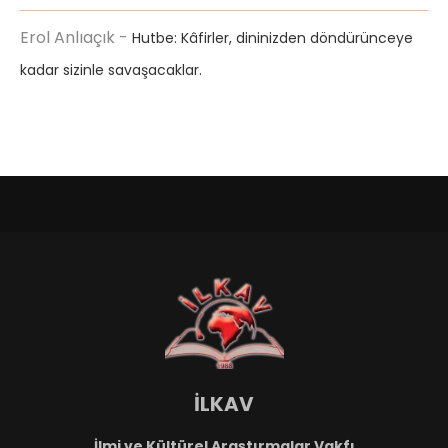
Erol Anlıaçık
-
Hutbe: Kâfirler, dininizden döndürünceye
kadar sizinle savaşacaklar.
İLKAV
İlmi ve Kültürel Araştırmalar Vakfı