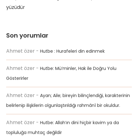
yüzüdür
Son yorumlar
Ahmet özer
-
Hutbe : Hurafeleri din edinmek
Ahmet özer
-
Hutbe: Mü’minler, Hak ile Doğru Yolu
Gösterirler
Ahmet özer
-
Ayan; Aile; bireyin bilinçlendiği, karakterinin
belirlenip ilişkilerin olgunlaştırıldığı rahmânî bir okuldur.
Ahmet özer
-
Hutbe: Allah’ın dini hiçbir kavim ya da
topluluğa muhtaç değildir