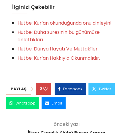
İlginizi Çekebilir
Hutbe: Kur’an okunduğunda onu dinleyin!
Hutbe: Duha suresinin bu günümüze
anlattıkları
Hutbe: Dünya Hayatı Ve Muttakîler
Hutbe: Kur’an Hakkıyla Okunmalıdır.
0
PAYLAŞ
Facebook
Twitter
Whatsapp
Email
önceki yazı
İlkav Gençlik Klübü Bursa Kampı