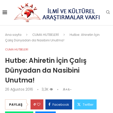
Ana sayfa
CUMA HUTBELERİ
Hutbe: Ahiretin İçin
Çalış Dünyadan da Nasibini Unutma!
CUMA HUTBELERİ
Hutbe: Ahiretin İçin Çalış
Dünyadan da Nasibini
Unutma!
26 Ağustos 2016
3,3K
👁
A+
A-
0
PAYLAŞ
Facebook
Twitter