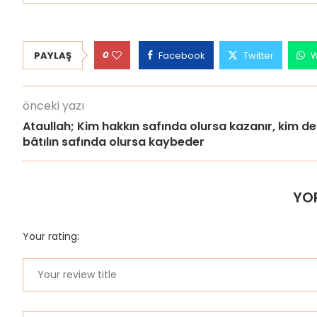
0
PAYLAŞ
Facebook
Twitter
W
önceki yazı
Ataullah; Kim hakkın safında olursa kazanır, kim de
bâtılın safında olursa kaybeder
YO
Your rating: