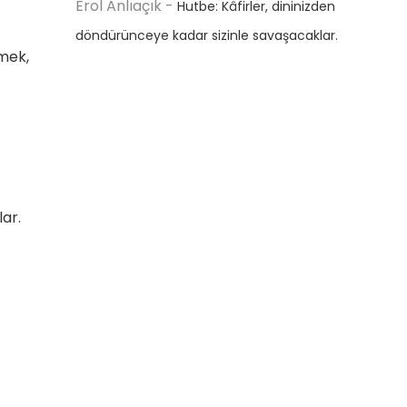
Erol Anlıaçık
-
Hutbe: Kâfirler, dininizden
döndürünceye kadar sizinle savaşacaklar.
emek,
lar.