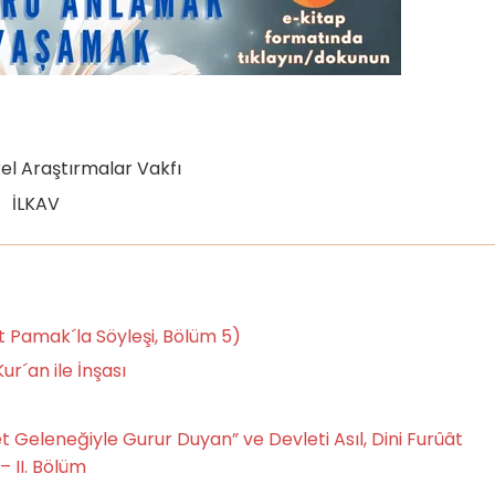
rel Araştırmalar Vakfı
İLKAV
Pamak´la Söyleşi, Bölüm 5)
´an ile İnşası
et Geleneğiyle Gurur Duyan” ve Devleti Asıl, Dini Furûât
– II. Bölüm