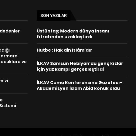
SON YAZILAR
ddedenler
Üstüntaş; Modern dünya insanı
fıtratından uzaklaştırdı
adığı
Hutbe : Hak din İslâm’dır
 Marmara
çocuklara ve
İLKAV Samsun Nebiyan’da genç kızlar
için yaz kampı gerçekleştirdi
mizi
İLKAV Cuma Konferansına Gazeteci-
Akademisyen İslam Abid konuk oldu
me
 Sistemi