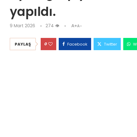
yapıldı.
9 Mart 2026
274
👁
A+
A-
0
PAYLAŞ
Facebook
Twitter
W