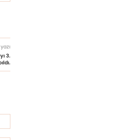
 yazı
yı 3.
ıldı.