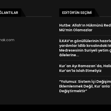
AĞLANTILAR
EDITÖR'ÜN SEÇIMI
Hutbe: Allah’ın Hükmünü Re
Mü’min Olamazlar
ak.com
İLKAV’ın gönüllülerinin hazırl
yardımlar İdlib kırsalındaki
Medresesinin Suriyeli yetim 
âilelerine...
Kur´an Ayı Ramazan´da, Hali
Kur’an’la Islah Etmeliyiz
“Yolumuz: Sistem İçi Değişi
Eklemlenmek Değil, Kur´anla
Değiştirmektir”