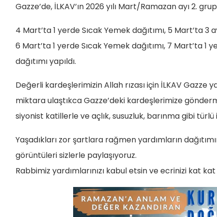
Gazze’de, İLKAV’ın 2026 yılı Mart/Ramazan ayı 2. grup 
4 Mart’ta 1 yerde Sıcak Yemek dağıtımı, 5 Mart’ta 3 a
6 Mart’ta 1 yerde Sıcak Yemek dağıtımı, 7 Mart’ta 1 
dağıtımı yapıldı.
Değerli kardeşlerimizin Allah rızası için İLKAV Gazze 
miktara ulaştıkca Gazze’deki kardeşlerimize gönderm
siyonist katillerle ve açlık, susuzluk, barınma gibi tür
Yaşadıkları zor şartlara rağmen yardımların dağıtımın
görüntüleri sizlerle paylaşıyoruz.
Rabbimiz yardımlarınızı kabul etsin ve ecrinizi kat kat 