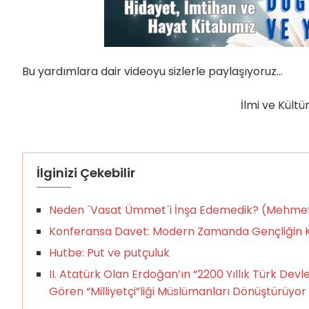
Bu yardımlara dair videoyu sizlerle paylaşıyoruz…
İlmi ve Kültü
İlginizi Çekebilir
Neden ´Vasat Ümmet´i İnşa Edemedik? (Mehmet 
Konferansa Davet: Modern Zamanda Gençliğin Kur
Hutbe: Put ve putçuluk
II. Atatürk Olan Erdoğan’ın “2200 Yıllık Türk Devl
Gören “Milliyetçi”liği Müslümanları Dönüştürüyor 