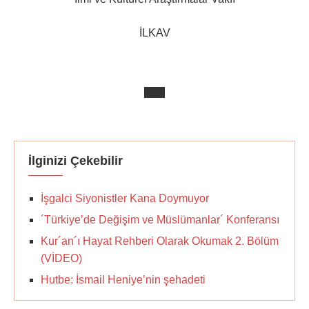
İLKAV
İlginizi Çekebilir
İşgalci Siyonistler Kana Doymuyor
´Türkiye’de Değişim ve Müslümanlar´ Konferansı
Kur´an´ı Hayat Rehberi Olarak Okumak 2. Bölüm
(VİDEO)
Hutbe: İsmail Heniye’nin şehadeti