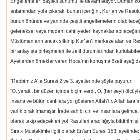
Engellemeler’ başlıklı sunumu ile devam ediyor. Duman ko
anlamından yola çıkarak, bunun içeriğini, Kur’an ve Resul
bunun önünde ve yanında çeşitli engellemelerin olabilece
geleneksel veya modern cahiliyeden kaynaklanabileceğin
Müslümanların ancak silkinip Kur’an’ı merkeze alan ve Resul
bir anlayışta birleşmeleri ile zelil durumlarından kurtulabile
Ayetlerden örnekler veren Hoca’nın konuşma özeti aşağıda
“Rabbimiz A’la Suresi 2 ve 3. ayetlerinde şöyle buyurur:
“O, yarattı, bir düzen içinde biçim verdi, O, (her şeyi) ölçüyl
İnsana ve bütün canlılara yol gösteren Allah’tır. Allah taraf
varlık bırakılmamıştır. İrade sahibi cin ve insanlara gelince, 
olarak takip edecekleri yol Rasulleri aracılığıyla bildirilmişti
Sırat-ı Mustakîmle ilgili olarak En’am Suresi 153. ayetinde;