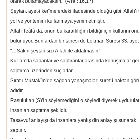
olarak bulamayacaksın.” (A’raf: 16,17)
Şeytan, ayet-i kerîmelerdeki ifadesinde olduğu gibi, Allah’ın
yol ve yöntemini kullanmaya yemin etmiştir.
Allah Teâlâ da, onun bu kararlılığını bildiği için kullarını 
bulunuyor. Bunlardan bir tanesi de Lokman Suresi 33. ayett
“…Sakın şeytan sizi Allah ile aldatmasın”
Kur’an’da sapanlar ve saptıranlar arasında konuşmalar geç
saptırma üzerinden suçlarlar.
Sırat-ı Mustakîm’de sağdan yanaşmalar; suret-i haktan gö
adıdır.
Rasulullah (S)’in söylemediğini o söyledi diyerek uydurul
insanları saptırma şeklidir.
Tasavvuf anlayışı da insanlara yanlış din anlayışı sunarak 
saptırır.