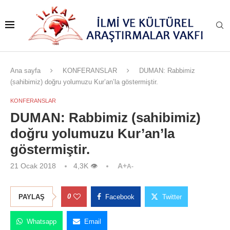
Ana sayfa
KONFERANSLAR
DUMAN: Rabbimiz
(sahibimiz) doğru yolumuzu Kur’an’la göstermiştir.
KONFERANSLAR
DUMAN: Rabbimiz (sahibimiz)
doğru yolumuzu Kur’an’la
göstermiştir.
21 Ocak 2018
4,3K
👁
A+
A-
0
PAYLAŞ
Facebook
Twitter
Whatsapp
Email