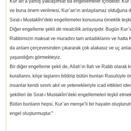
Kur’an’a yanlış yaklaşımlar da engellemeler içindedir. Ku
ve buna önem verilmesi, Kur’an’ın anlaşılamaz olduğuna d
Sırat-ı Mustakîm’deki engellemeler konusuna örneklik teşki
Diğer engelleme şekli de mealcilik anlayışıdır. Bugün Kur
Rabbimizin maksat ve muradını tam anladıklarını ve hatta K
da anlam çerçevesinden çıkararak çok alakasız ve uç anla
yaşandığını görmekteyiz.
Bir diğer engelleme şekli de, Allah’ın İlah ve Rabb olarak 
kurallarını, köşe taşlarını bildirip bütün bunları Rasulüyle
insanlar kendi sınırlı akıl ve yetenekleriyle icad ettikleri ide
şekilleri de Sırat-ı Mustakîm’deki engellemeleri teşkil etmek
Bütün bunların hepsi, Kur’an menşe’li bir hayatın oluştur
engel oluştur