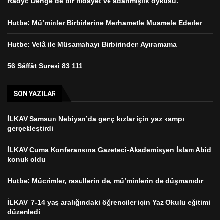
Radyo Denge´de bir hidayet ve adanmışlık öyküsü.
Hutbe: Mü’minler Birbirlerine Merhametle Muamele Ederler
Hutbe: Velâ ile Müsamahayı Birbirinden Ayıramama
56 Sâffât Suresi 83 111
SON YAZILAR
İLKAV Samsun Nebiyan’da genç kızlar için yaz kampı
gerçekleştirdi
İLKAV Cuma Konferansına Gazeteci-Akademisyen İslam Abid
konuk oldu
Hutbe: Mücrimler, rasullerin de, mü’minlerin de düşmanıdır
İLKAV, 7-14 yaş aralığındaki öğrenciler için Yaz Okulu eğitimi
düzenledi