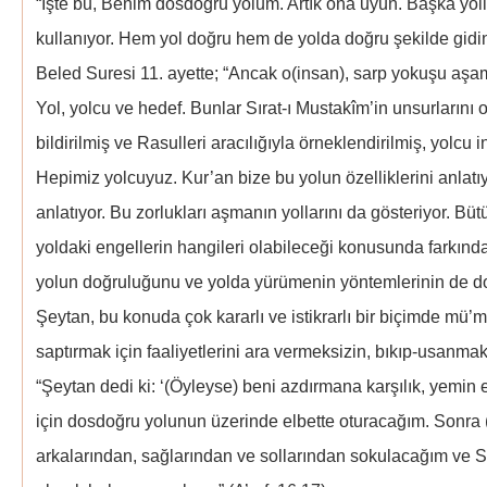
“İşte bu, Benim dosdoğru yolum. Artık ona uyun. Başka yol
kullanıyor. Hem yol doğru hem de yolda doğru şekilde gidin.
Beled Suresi 11. ayette; “Ancak o(insan), sarp yokuşu aşa
Yol, yolcu ve hedef. Bunlar Sırat-ı Mustakîm’in unsurlarını o
bildirilmiş ve Rasulleri aracılığıyla örneklendirilmiş, yolcu
Hepimiz yolcuyuz. Kur’an bize bu yolun özelliklerini anlatıy
anlatıyor. Bu zorlukları aşmanın yollarını da gösteriyor. Bü
yoldaki engellerin hangileri olabileceği konusunda farkında
yolun doğruluğunu ve yolda yürümenin yöntemlerinin de doğ
Şeytan, bu konuda çok kararlı ve istikrarlı bir biçimde mü’m
saptırmak için faaliyetlerini ara vermeksizin, bıkıp-usanma
“Şeytan dedi ki: ‘(Öyleyse) beni azdırmana karşılık, yemin 
için dosdoğru yolunun üzerinde elbette oturacağım. Sonra 
arkalarından, sağlarından ve sollarından sokulacağım ve 