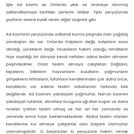
İşte ad kavmi ve Onlarda yıkık ve viraneye dönmüş
saltanatlarınıyla tarihteki yerlerini aldılar. Tıpkı yeryüzünde
şeytanın sesine kulak veren diğer azgınlar gibi.
Ad kavminin yeryüzünde saltanat kurma peşinde olan çağdaş
yandaşları da var. Onlarda Kalplerin değil, kalıpların esas
alındığı, yüreklerin değil, heveslerin hakim olduğu nimetlerin
hiçe sayıldığı bir dünyayı kendi nefisleri adına teslim almanın
peşindedirler. Onlar teslim almaya calıştıkları Dağların,
tepelerin, bitkilerin hayvanların bulutların yağmurların
şimşeklerin firtınaların, tufanların kendilerinden çok daha önce,
kendilerini var edene teslim olduklarının farkında bile
değillerdir. Ad kavmini yakalayan yağmurlar, Nuh’un kavmini
yakalayan tufanlar, ebreheyi bozguna uğratan kuşlar ve daha
niceleri çoktan teslim olmuş ve her an her zamanda ve
zeminde emre hazır beklemektedirler. Allaha teslim olanları
kendilerine kul etmeye çalışanlar asla başarılı olamazlar
olamamışlardır. O beyinsizler ki yeryüzüne hakim olmak