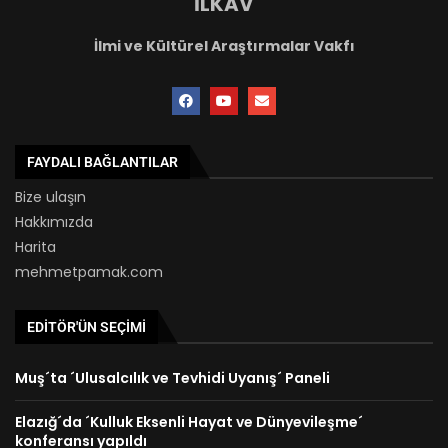
İLKAV
İlmi ve Kültürel Araştırmalar Vakfı
FAYDALI BAĞLANTILAR
Bize ulaşın
Hakkımızda
Harita
mehmetpamak.com
EDITÖR'ÜN SEÇIMI
Muş´ta ´Ulusalcılık ve Tevhidi Uyanış´ Paneli
Elazığ´da ´Kulluk Eksenli Hayat ve Dünyevileşme´
konferansı yapıldı