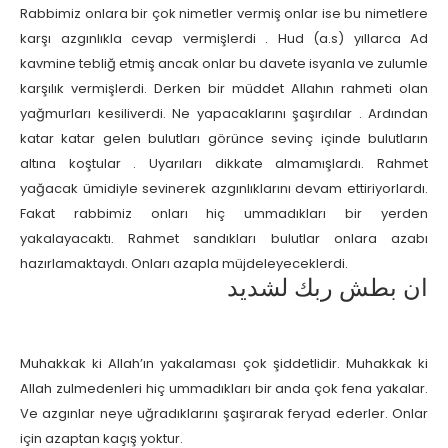
Rabbimiz onlara bir çok nimetler vermiş onlar ise bu nimetlere
karşı azgınlıkla cevap vermişlerdi . Hud (a.s) yıllarca Ad
kavmine tebliğ etmiş ancak onlar bu davete isyanla ve zulumle
karşılık vermişlerdi. Derken bir müddet Allahın rahmeti olan
yağmurları kesiliverdi. Ne yapacaklarını şaşırdılar . Ardından
katar katar gelen bulutları görünce sevinç içinde bulutların
altına koştular . Uyarıları dikkate almamışlardı. Rahmet
yağacak ümidiyle sevinerek azgınlıklarını devam ettiriyorlardı.
Fakat rabbimiz onları hiç ummadıkları bir yerden
yakalayacaktı. Rahmet sandıkları bulutlar onlara azabı
hazırlamaktaydı. Onları azapla müjdeleyeceklerdi.
ان بطش ربك لشديد
Muhakkak ki Allah’ın yakalaması çok şiddetlidir. Muhakkak ki
Allah zulmedenleri hiç ummadıkları bir anda çok fena yakalar.
Ve azgınlar neye uğradıklarını şaşırarak feryad ederler. Onlar
için azaptan kaçış yoktur.