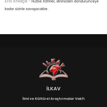
Erol Anlıaçık
-
Hutbe: Kâfirler, dininizden döndürünceye
kadar sizinle savaşacaklar.
İLKAV
İlmi ve Kültürel Araştırmalar Vakfı