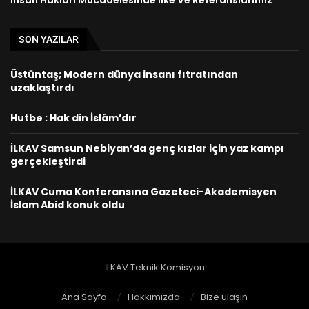
İnsan Hakları Mücadelesinde İlke Ve Referanslarımız
SON YAZILAR
Üstüntaş; Modern dünya insanı fıtratından
uzaklaştırdı
Hutbe : Hak din İslâm’dır
İLKAV Samsun Nebiyan’da genç kızlar için yaz kampı
gerçekleştirdi
İLKAV Cuma Konferansına Gazeteci-Akademisyen
İslam Abid konuk oldu
İLKAV Teknik Komisyon
Ana Sayfa
Hakkımızda
Bize ulaşın