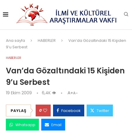
Ana sayfa
HABERLER
Van’da Gözaltındaki 15 Kişiden
9’u Serbest
HABERLER
Van’da Gözaltındaki 15 Kişiden
9’u Serbest
19 Ekim 2009
6,4K
👁
A+
A-
0
PAYLAŞ
Facebook
Twitter
Whatsapp
Email