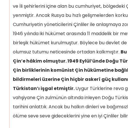
ve İli şehirlerini içine alan bu cumhuriyet, bölgedeki 
yenmiştir. Ancak Rusya bu hızlı gelişmelerden kork
Cumhuriyetin yöneticilerini Çinliler ile anlaşmaya zo
1946 yılında iki hükümet arasında 11 maddelik bir me
birleşik hükümet kurulmuştur. Böylece bu devlet de
olumsuz tutumu neticesinde ortadan kalkmıştır.
Bu
Çin’e hâkim olmuştur. 1949 Eylül’ünde Doğu Tü
Çin birliklerinin komünist Çin hükümetine bağlıl
bildirmeleri üzerine Çin hiçbir askerî güç kul
Türkistan’ı işgal etmiştir.
Uygur Türklerine reva 
vahşiyane Çin zulmünün altında inleyen Doğu Türkis
tarihini anlattık. Ancak bu halkın dinleri ve bağımsız
ölüme seve seve gideceklerini yine en iyi Çinliler bilir