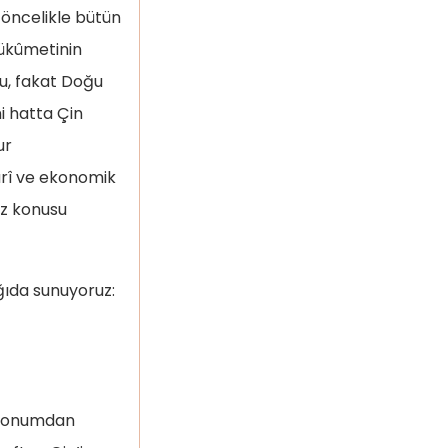
 öncelikle bütün
Hükûmetinin
u, fakat Doğu
i hatta Çin
ur
arî ve ekonomik
öz konusu
ğıda sunuyoruz:
arihçesi
n konumdan