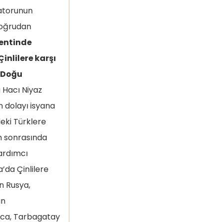
ratorunun
doğrudan
kentinde
inlilere karşı
a Doğu
 Hacı Niyaz
n dolayı isyana
eki Türklere
an sonrasında
yardımcı
’da Çinlilere
n Rusya,
an
lca, Tarbagatay